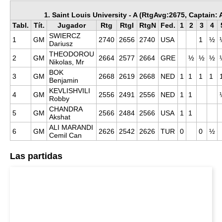
1. Saint Louis University - A (RtgAvg:2675, Captain: A
Tabl.
Tít.
Jugador
Rtg
RtgI
RtgN
Fed.
1
2
3
4
SWIERCZ
1
GM
2740
2656
2740
USA
1
½
Dariusz
THEODOROU
2
GM
2664
2577
2664
GRE
½
½
½
Nikolas, Mr
BOK
3
GM
2668
2619
2668
NED
1
1
1
1
Benjamin
KEVLISHVILI
4
GM
2556
2491
2556
NED
1
1
Robby
CHANDRA
5
GM
2566
2484
2566
USA
1
1
Akshat
ALI MARANDI
6
GM
2626
2542
2626
TUR
0
0
½
Cemil Can
Las partidas