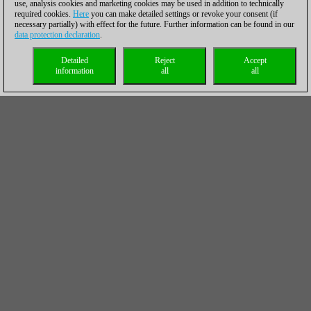
use, analysis cookies and marketing cookies may be used in addition to technically
required cookies.
Here
you can make detailed settings or revoke your consent (if
necessary partially) with effect for the future. Further information can be found in our
data protection declaration
.
Detailed
Reject
Accept
information
all
all