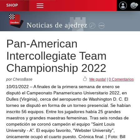
SHOP
TOGGLE
NAVIGATION
Noticias de ajedrez
Pan-American
Intercollegiate Team
Championship 2022
por ChessBase
Me gusta!
|
0 Comentarios
10/01/2022 – A finales de la primera semana de enero se
disputó el Campeonato Panamericano Universitario 2022, en
Dulles (Virginia), cerca del aeropuerto de Washington D. C. El
torneo se disputó en forma de un torneo presencial. Se habían
inscrito 56 equipos. Entre los jugadores había 25 grandes
maestros y grandes maestras femeninas. Tras seis rondas de
competición se coronó campeón el equipo "Saint Louis
University - A". El equipo favorito, "Webster University",
únicamente ocupó el cuarto puesto. Crónica final. | Foto: Bill