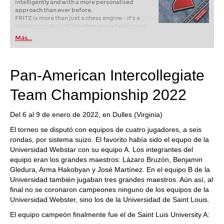
intelligently and with a more personalised
approach than ever before.
FRITZ is more than just a chess engine – it’s a
training revolution! Whether you’re taking your
first steps into the world of club chess, or already
Más...
playing at a tournament level: with FRITZ, you can
train more efficiently, intelligently and with a
more personalised approach than ever before.
Pan-American Intercollegiate
Team Championship 2022
Del 6 al 9 de enero de 2022, en Dulles (Virginia)
El torneo se disputó con equipos de cuatro jugadores, a seis
rondas, por sistema suizo. El favorito había sido el equpo de la
Universidad Webstar con su equipo A. Los integrantes del
equipo eran los grandes maestros: Lázaro Bruzón, Benjamin
Gledura, Arma Hakobyan y José Martínez. En el equipo B de la
Universidad también jugaban tres grandes maestros. Aún así, al
final no se coronaron campeones ninguno de los equipos de la
Universidad Webster, sino los de la Universidad de Saint Louis.
El equipo campeón finalmente fue el de Saint Luis University A: