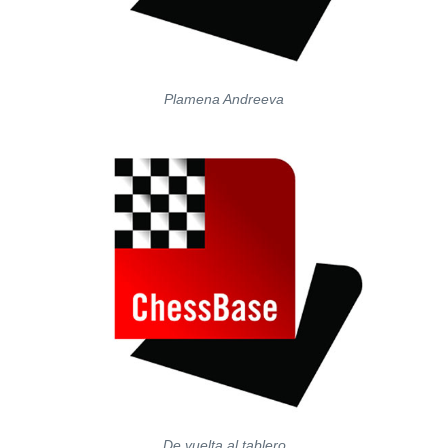
Plamena Andreeva
De vuelta al tablero