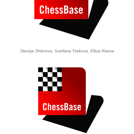
Slaveja Shtereva, Svetlana Tsekova, Elitza Raeva