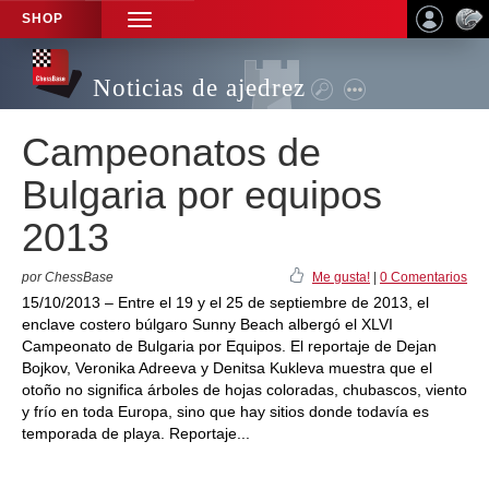
SHOP
TOGGLE
NAVIGATION
Noticias de ajedrez
Campeonatos de
Bulgaria por equipos
2013
por ChessBase
Me gusta!
|
0 Comentarios
15/10/2013 – Entre el 19 y el 25 de septiembre de 2013, el
enclave costero búlgaro Sunny Beach albergó el XLVI
Campeonato de Bulgaria por Equipos. El reportaje de Dejan
Bojkov, Veronika Adreeva y Denitsa Kukleva muestra que el
otoño no significa árboles de hojas coloradas, chubascos, viento
y frío en toda Europa, sino que hay sitios donde todavía es
temporada de playa. Reportaje...