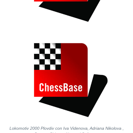
Lokomotiv 2000 Plovdiv con Iva Videnova, Adriana Nikolova ,