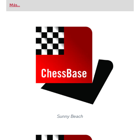
first steps into the world of club chess, or already
Más...
playing at a tournament level: with FRITZ, you can
train more efficiently, intelligently and with a
more personalised approach than ever before.
Sunny Beach