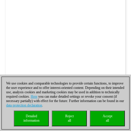
We use cookies and comparable technologies to provide certain functions, to improve
the user experience and to offer interest-oriented content. Depending on their intended
use, analysis cookies and marketing cookies may be used in addition to technically
required cookies.
Here
you can make detailed settings or revoke your consent (if
necessary partially) with effect for the future. Further information can be found in our
data protection declaration
.
Detailed
Reject
Accept
information
all
all