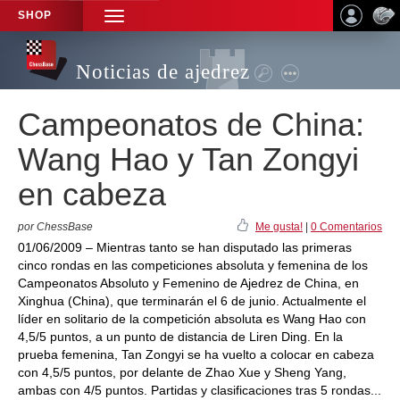
SHOP
TOGGLE
NAVIGATION
Noticias de ajedrez
Campeonatos de China:
Wang Hao y Tan Zongyi
en cabeza
por ChessBase
Me gusta!
|
0 Comentarios
01/06/2009 – Mientras tanto se han disputado las primeras
cinco rondas en las competiciones absoluta y femenina de los
Campeonatos Absoluto y Femenino de Ajedrez de China, en
Xinghua (China), que terminarán el 6 de junio. Actualmente el
líder en solitario de la competición absoluta es Wang Hao con
4,5/5 puntos, a un punto de distancia de Liren Ding. En la
prueba femenina, Tan Zongyi se ha vuelto a colocar en cabeza
con 4,5/5 puntos, por delante de Zhao Xue y Sheng Yang,
ambas con 4/5 puntos. Partidas y clasificaciones tras 5 rondas...