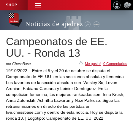
SHOP
TOGGLE
NAVIGATION
Noticias de ajedrez
Campeonatos de EE.
UU. - Ronda 13
por ChessBase
Me gusta!
|
0 Comentarios
19/10/2022 – Entre el 5 y el 20 de octubre se disputa el
Campeonato de EE. UU. en las secciones absoluta y femenina.
Los favoritos de la sección absoluta son: Wesley So, Levon
Aronian, Fabiano Caruana y Leinier Domínguez. En la
competición femenina, las mejores rankeadas son: Irina Krush,
Anna Zatonskih, Ashritha Eswaran y Nazi Paikidze. Sigue las
retransmisiones en directo de las partidas en
live.chessbase.com y dentro de esta noticia. Hoy se disputa la
ronda 13. | Logotipo: Campeonato de EE. UU. 2022