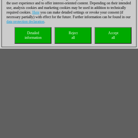
the user experience and to offer interest-oriented content. Depending on their intended
use, analysis cookies and marketing cookies may be used in addition to technically
required cookies.
Here
you can make detailed settings or revoke your consent (if
necessary partially) with effect for the future. Further information can be found in our
data protection declaration
.
Detailed
Reject
Accept
information
all
all