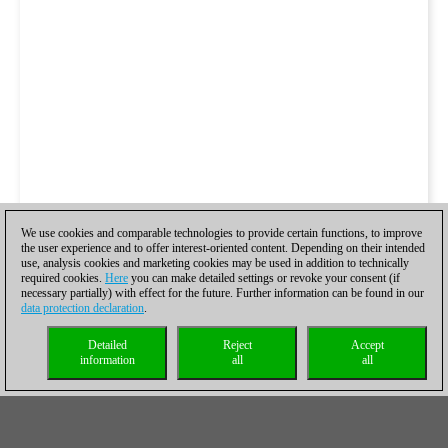
We use cookies and comparable technologies to provide certain functions, to improve
the user experience and to offer interest-oriented content. Depending on their intended
use, analysis cookies and marketing cookies may be used in addition to technically
required cookies.
Here
you can make detailed settings or revoke your consent (if
necessary partially) with effect for the future. Further information can be found in our
data protection declaration
.
Detailed
Reject
Accept
information
all
all