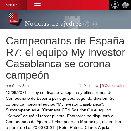
SHOP
TOGGLE
NAVIGATION
Noticias de ajedrez
Campeonatos de España
R7: el equipo My Investor
Casablanca se corona
campeón
por ChessBase
Me gusta!
|
0 Comentarios
13/08/2021 – Hoy se disputó la séptima y última ronda del
Campeonato de España por equipos, segunda división. Se
coronó campeón el equipo "MyInvestor Casablanca".
Subcampeón es el "Oromana CEN Solutions" y el equipo
"Xeraco" ocupó el tercer puesto. Esta tarde se disputará el
Campeonato de Ajedrez Relámpago en Marmolejo, al aire libre,
a partir de las 20:00 CEST. | Foto: Patricia Claros Águilar