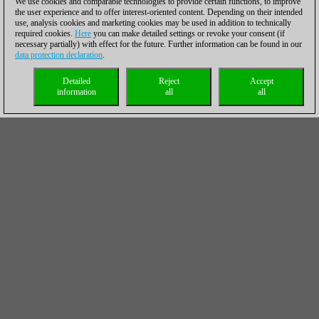
We use cookies and comparable technologies to provide certain functions, to improve
the user experience and to offer interest-oriented content. Depending on their intended
use, analysis cookies and marketing cookies may be used in addition to technically
required cookies.
Here
you can make detailed settings or revoke your consent (if
necessary partially) with effect for the future. Further information can be found in our
data protection declaration
.
Detailed
Reject
Accept
information
all
all