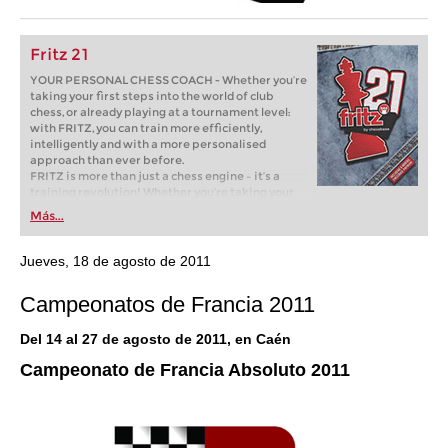
Fritz 21
YOUR PERSONAL CHESS COACH - Whether you’re
taking your first steps into the world of club
chess, or already playing at a tournament level:
with FRITZ, you can train more efficiently,
intelligently and with a more personalised
approach than ever before.
FRITZ is more than just a chess engine – it’s a
training revolution! Whether you’re taking your
first steps into the world of club chess, or already
Más...
playing at a tournament level: with FRITZ, you can
train more efficiently, intelligently and with a
more personalised approach than ever before.
Jueves, 18 de agosto de 2011
Campeonatos de Francia 2011
Del 14 al 27 de agosto de 2011, en Caén
Campeonato de Francia Absoluto 2011