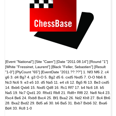
[Event "National"] [Site "Caen"] [Date "2011.08.14"] [Round "1"]
[White "Fressinet, Laurent"] [Black "Feller, Sebastien"] [Result
"1-0"] [PlyCount "65"] [EventDate "2011.??.??"] 1. Nf3 Nf6 2. c4
g6 3. d4 Bg7 4. g3 O-O 5. Bg2 d5 6. cxd5 Nxd5 7. O-O Nb6 8.
Nc3 Nc6 9. e3 e5 10. d5 Na5 11. e4 c6 12. Bg5 f6 13. Be3 cxd5
14. Bxb6 Qxb6 15. Nxd5 Qd8 16. Rc1 Rf7 17. b4 Nc6 18. b5
Na5 19. Nc7 Qxd1 20. Rfxd1 Rb8 21. Rd8+ Rf8 22. Ne8 Nc4 23.
Rxc4 Be6 24. Rxb8 Bxc4 25. Bf1 Bxa2 26. Nd2 Kh8 27. Bc4 Bh6
28. Bxa2 Bxd2 29. Bd5 a6 30. b6 Ba5 31. Bxb7 Bxb6 32. Bxa6
Bd4 33. Rc8 1-0