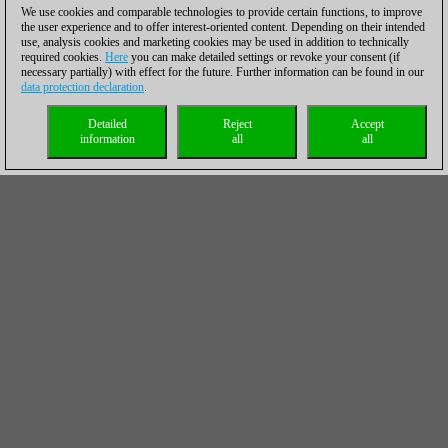
We use cookies and comparable technologies to provide certain functions, to improve
the user experience and to offer interest-oriented content. Depending on their intended
use, analysis cookies and marketing cookies may be used in addition to technically
required cookies.
Here
you can make detailed settings or revoke your consent (if
necessary partially) with effect for the future. Further information can be found in our
data protection declaration
.
Detailed
Reject
Accept
information
all
all