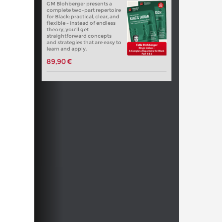
GM Blohberger presents a
complete two-part repertoire
for Black: practical, clear, and
flexible – instead of endless
theory, you’ll get
straightforward concepts
and strategies that are easy to
learn and apply.
89,90 €