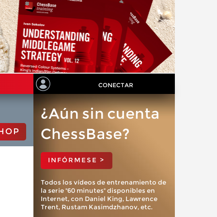
CONECTAR
¿Aún sin cuenta
ChessBase?
HOP
INFÓRMESE >
Todos los vídeos de entrenamiento de
la serie "60 minutes" disponibles en
Internet, con Daniel King, Lawrence
Trent, Rustam Kasimdzhanov, etc.