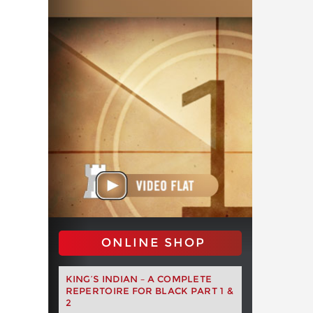
ONLINE SHOP
KING’S INDIAN – A COMPLETE
REPERTOIRE FOR BLACK PART 1 &
2