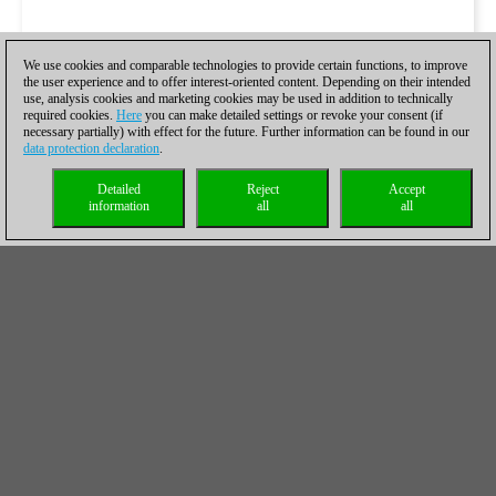
We use cookies and comparable technologies to provide certain functions, to improve
the user experience and to offer interest-oriented content. Depending on their intended
use, analysis cookies and marketing cookies may be used in addition to technically
required cookies.
Here
you can make detailed settings or revoke your consent (if
necessary partially) with effect for the future. Further information can be found in our
data protection declaration
.
Detailed
Reject
Accept
information
all
all