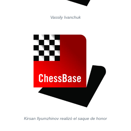
Vassily Ivanchuk
Kirsan Ilyumzhinov realizó el saque de honor