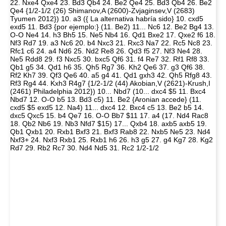
22. Nxe4 Qxe4 23. Bd3 Qb4 24. Be2 Qe4 25. Bd3 Qb4 26. Be2
Qe4 {1/2-1/2 (26) Shimanov,A (2600)-Zvjaginsev,V (2683)
Tyumen 2012}) 10. a3 ({ La alternativa habría sido} 10. cxd5
exd5 11. Bd3 {por ejemplo:} (11. Be2) 11... Nc6 12. Be2 Bg4 13.
O-O Ne4 14. h3 Bh5 15. Ne5 Nb4 16. Qd1 Bxe2 17. Qxe2 f6 18.
Nf3 Rd7 19. a3 Nc6 20. b4 Nxc3 21. Rxc3 Na7 22. Rc5 Nc8 23.
Rfc1 c6 24. a4 Nd6 25. Nd2 Re8 26. Qd3 f5 27. Nf3 Ne4 28.
Ne5 Rdd8 29. f3 Nxc5 30. bxc5 Qf6 31. f4 Re7 32. Rf1 Rf8 33.
Qb1 g5 34. Qd1 h6 35. Qh5 Rg7 36. Kh2 Qe6 37. g3 Qf6 38.
Rf2 Kh7 39. Qf3 Qe6 40. a5 g4 41. Qd1 gxh3 42. Qh5 Rfg8 43.
Rf3 Rg4 44. Kxh3 R4g7 {1/2-1/2 (44) Akobian,V (2621)-Krush,I
(2461) Philadelphia 2012}) 10... Nbd7 (10... dxc4 $5 11. Bxc4
Nbd7 12. O-O b5 13. Bd3 c5) 11. Be2 {Aronian accede} (11.
cxd5 $5 exd5 12. Na4) 11... dxc4 12. Bxc4 c5 13. Be2 b5 14.
dxc5 Qxc5 15. b4 Qe7 16. O-O Bb7 $11 17. a4 (17. Nd4 Rac8
18. Qb2 Nb6 19. Nb3 Nfd7 $15) 17... Qxb4 18. axb5 axb5 19.
Qb1 Qxb1 20. Rxb1 Bxf3 21. Bxf3 Rab8 22. Nxb5 Ne5 23. Nd4
Nxf3+ 24. Nxf3 Rxb1 25. Rxb1 h6 26. h3 g5 27. g4 Kg7 28. Kg2
Rd7 29. Rb2 Rc7 30. Nd4 Nd5 31. Rc2 1/2-1/2