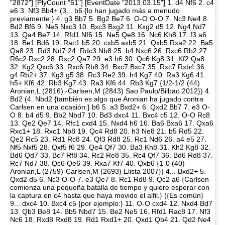
"2872"] [PlyCount "61"] [EventDate "2013.03.15"] 1. d4 Nf6 2. c4
e6 3. Nf3 Bb4+ (3... b6 {lo han jugado más a menudo
previamente:} 4. g3 Bb7 5. Bg2 Be7 6. O-O O-O 7. Nc3 Ne4 8.
Bd2 Bf6 9. Ne5 Nxc3 10. Bxc3 Bxg2 11. Kxg2 d5 12. Ng4 Nd7
13. Qa4 Be7 14. Rfd1 Nf6 15. Ne5 Qe8 16. Nc6 Kh8 17. f3 a6
18. Be1 Bd6 19. Rac1 b5 20. cxb5 axb5 21. Qxb5 Rxa2 22. Ba5
Qa8 23. Rd3 Nd7 24. Rdc3 Nb8 25. b4 Nxc6 26. Rxc6 Rb2 27.
R6c2 Rxc2 28. Rxc2 Qa7 29. e3 h6 30. Qc6 Kg8 31. Kf2 Qa8
32. Kg2 Qxc6 33. Rxc6 Rb8 34. Bxc7 Bxc7 35. Rxc7 Rxb4 36.
g4 Rb2+ 37. Kg3 g5 38. Rc3 Re2 39. h4 Kg7 40. Ra3 Kg6 41.
h5+ Kf6 42. Rb3 Kg7 43. Ra3 Kf6 44. Rb3 Kg7 {1/2-1/2 (44)
Aronian,L (2816) -Carlsen,M (2843) Sao Paulo/Bilbao 2012}) 4.
Bd2 (4. Nbd2 {también es algo que Aronian ha jugado contra
Carlsen en una ocasión:} b6 5. a3 Bxd2+ 6. Qxd2 Bb7 7. e3 O-
O 8. b4 d5 9. Bb2 Nbd7 10. Bd3 dxc4 11. Bxc4 c5 12. O-O Rc8
13. Qe2 Qe7 14. Rfc1 cxd4 15. Nxd4 h6 16. Ba6 Bxa6 17. Qxa6
Rxc1+ 18. Rxc1 Nb8 19. Qc4 Rd8 20. h3 Ne8 21. b5 Rd5 22.
Qe2 Rc5 23. Rd1 Rc8 24. Qf3 Rd8 25. Rc1 Nd6 26. a4 e5 27.
Nf5 Nxf5 28. Qxf5 f6 29. Qe4 Qf7 30. Ba3 Kh8 31. Kh2 Kg8 32.
Bd6 Qd7 33. Bc7 Rf8 34. Rc2 Re8 35. Rc4 Qf7 36. Bd6 Rd8 37.
Rc7 Nd7 38. Qc6 Qe6 39. Rxa7 Kf7 40. Qxb6 {1-0 (40)
Aronian,L (2759)-Carlsen,M (2693) Elista 2007}) 4... Bxd2+ 5.
Qxd2 d5 6. Nc3 O-O 7. e3 Qe7 8. Rc1 Rd8 9. Qc2 a6 {Carlsen
comienza una pequeña batalla de tiempo y quiere esperar con
la captura en c4 hasta que haya movido el alfil.} ({Es común}
9... dxc4 10. Bxc4 c5 {por ejemplo:} 11. O-O cxd4 12. Nxd4 Bd7
13. Qb3 Be8 14. Bb5 Nbd7 15. Be2 Ne5 16. Rfd1 Rac8 17. Nf3
Nc6 18. Rxd8 Rxd8 19. Rd1 Rxd1+ 20. Qxd1 Qb4 21. Qd2 Ne4