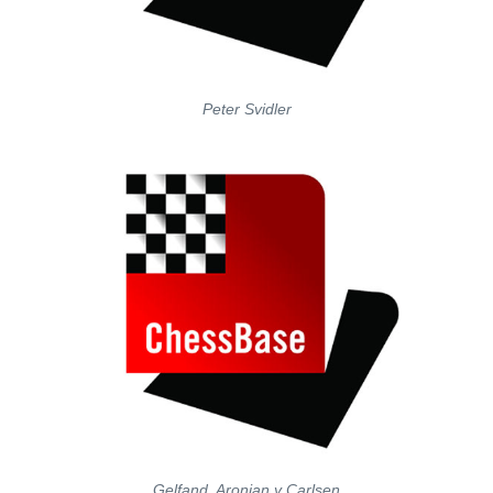
Peter Svidler
Gelfand, Aronian y Carlsen