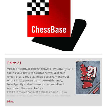
Fritz 21
YOUR PERSONAL CHESS COACH - Whether you’re
taking your first steps into the world of club
chess, or already playing at a tournament level:
with FRITZ, you can train more efficiently,
intelligently and with a more personalised
approach than ever before.
FRITZ is more than just a chess engine – it’s a
training revolution! Whether you’re taking your
first steps into the world of club chess, or already
Más...
playing at a tournament level: with FRITZ, you can