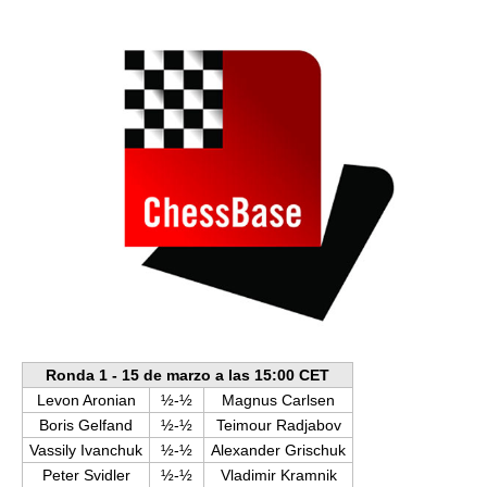
train more efficiently, intelligently and with a
more personalised approach than ever before.
Ronda 1 - 15 de marzo a las 15:00 CET
Levon Aronian
½-½
Magnus Carlsen
Boris Gelfand
½-½
Teimour Radjabov
Vassily Ivanchuk
½-½
Alexander Grischuk
Peter Svidler
½-½
Vladimir Kramnik