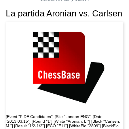
La partida Aronian vs. Carlsen
[Event "FIDE Candidates"] [Site "London ENG"] [Date
"2013.03.15"] [Round "1"] [White "Aronian, L."] [Black "Carlsen,
M."] [Result "1/2-1/2"] [ECO "E11"] [WhiteElo "2809"] [BlackElo