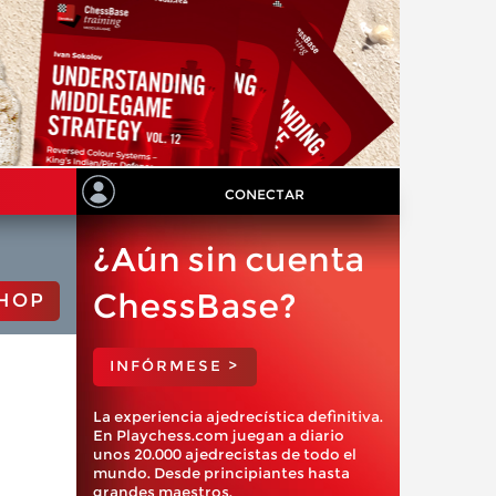
CONECTAR
¿Aún sin cuenta
ChessBase?
HOP
INFÓRMESE >
La experiencia ajedrecística definitiva.
En Playchess.com juegan a diario
unos 20.000 ajedrecistas de todo el
mundo. Desde principiantes hasta
grandes maestros.