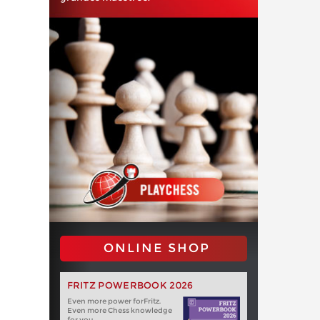
ONLINE SHOP
FRITZ POWERBOOK 2026
Even more power forFritz.
Even more Chess knowledge
for you.