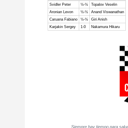
Svidler Peter
½-½
Topalov Veselin
Aronian Levon
½-½
Anand Viswanathan
Caruana Fabiano
½-½
Giri Anish
Karjakin Sergey
1-0
Nakamura Hikaru
Siempre hay tiempo para salud