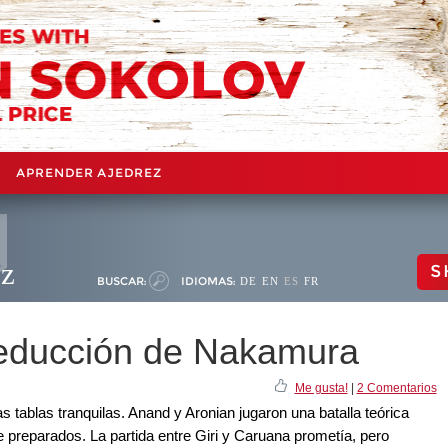
APRENDER AJEDREZ
ez
S
BUSCAR:
IDIOMAS:
DE
EN
ES
FR
reducción de Nakamura
Me gusta!
|
2 Comentarios
s tablas tranquilas. Anand y Aronian jugaron una batalla teórica
preparados. La partida entre Giri y Caruana prometía, pero