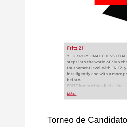
Fritz 21
YOUR PERSONAL CHESS COACH - 
steps into the world of club che
tournament level: with FRITZ, y
intelligently and with a more 
before.
FRITZ is more than just a chess 
Whether you’re taking your firs
Más...
or already playing at a tournam
more efficiently, intelligently
approach than ever before.
Torneo de Candidat