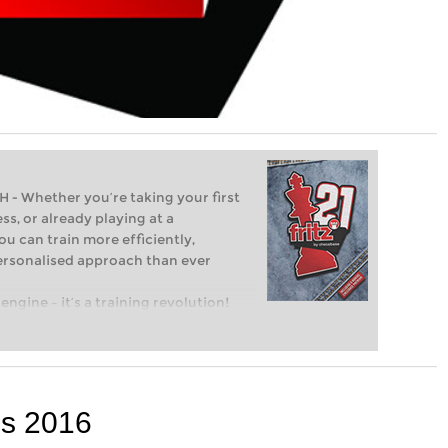
Whether you’re taking your first
ss, or already playing at a
ou can train more efficiently,
personalised approach than ever
engine – it’s a training revolution!
t steps into the world of club chess,
ent level: with FRITZ, you can train
 and with a more personalised
os 2016