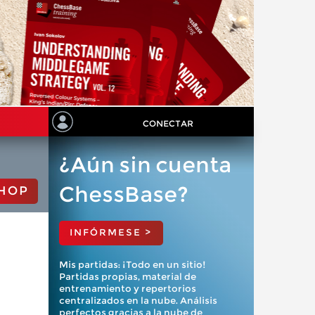
CONECTAR
¿Aún sin cuenta
ChessBase?
HOP
INFÓRMESE >
Mis partidas: ¡Todo en un sitio!
Partidas propias, material de
entrenamiento y repertorios
centralizados en la nube. Análisis
perfectos gracias a la nube de