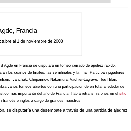
ent level: with FRITZ, you can train
 and with a more personalised
Agde, Francia
octubre al 1 de noviembre de 2008
 d´Agde en Francia se disputará un torneo cerrado de ajedrez rápido,
rán los cuartos de finales, las semifinales y la final. Participan jugadores
 Carlsen, Ivanchuk, Cheparinov, Nakamura, Vachier-Lagrave, Hou Hifan,
á varios torneos abiertos con una participación de en total alrededor de
ístico más importante del año de Francia. Habrá retransmisiones en el
sitio
n francés e inglés a cargo de grandes maestros.
ión, se disputaría una desempate a través de una partida de ajedrez