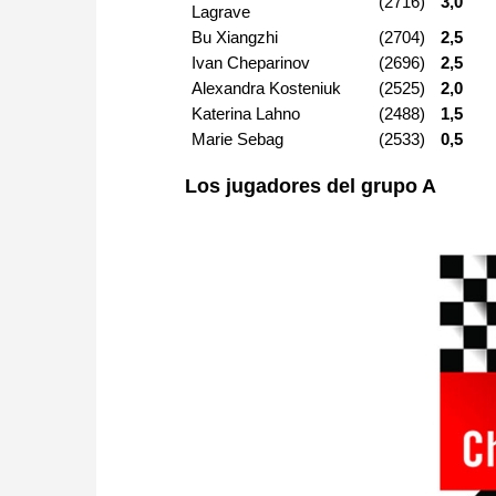
(2716)
3,0
Lagrave
Bu Xiangzhi
(2704)
2,5
Ivan Cheparinov
(2696)
2,5
Alexandra Kosteniuk
(2525)
2,0
Katerina Lahno
(2488)
1,5
Marie Sebag
(2533)
0,5
Los jugadores del grupo A