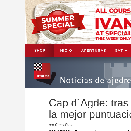
INICIO
APERTURAS
SAT
SHOP
Noticias de ajedr
Cap d´Agde: tras
la mejor puntuaci
por ChessBase