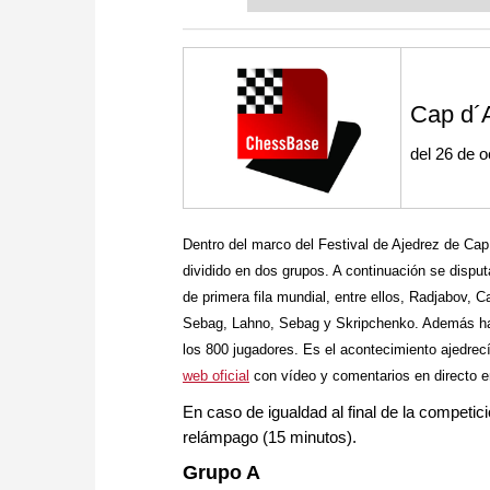
or already playing at a tournam
more efficiently, intelligently
approach than ever before.
Cap d´
del 26 de 
Dentro del marco del Festival de Ajedrez de Cap
dividido en dos grupos. A continuación se disputa
de primera fila mundial, entre ellos, Radjabov,
Sebag, Lahno, Sebag y Skripchenko. Además habr
los 800 jugadores. Es el acontecimiento ajedrec
web oficial
con vídeo y comentarios en directo e
En caso de igualdad al final de la competic
relámpago (15 minutos).
Grupo A