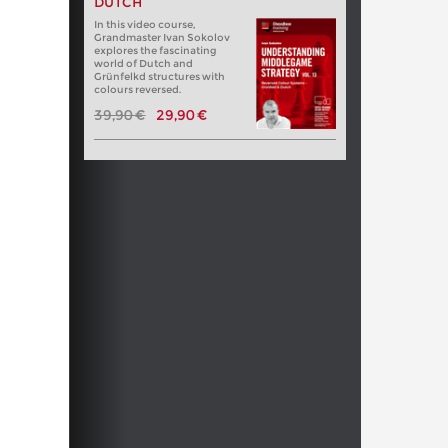
DUTCH
In this video course,
Grandmaster Ivan Sokolov
explores the fascinating
world of Dutch and
Grünfelkd structures with
colours reversed.
39,90 €
29,90 €