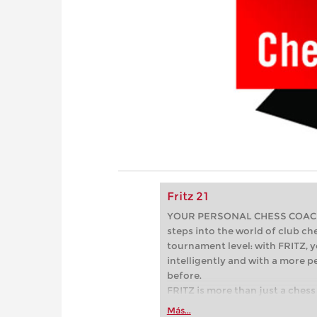
Fritz 21
YOUR PERSONAL CHESS COACH - 
steps into the world of club che
tournament level: with FRITZ, y
intelligently and with a more 
before.
FRITZ is more than just a chess 
Whether you’re taking your firs
Más...