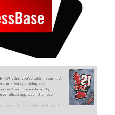
Whether you’re taking your first
ss, or already playing at a
ou can train more efficiently,
personalised approach than ever
engine – it’s a training revolution!
t steps into the world of club chess,