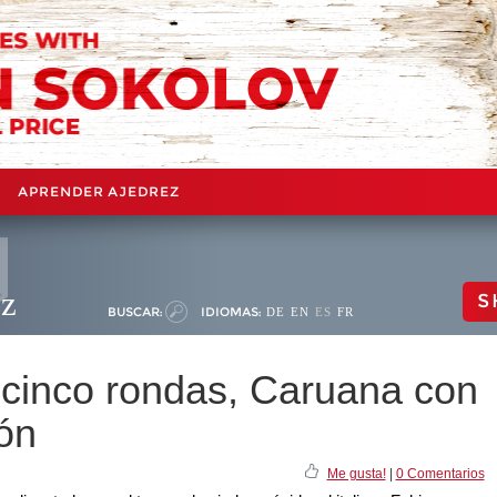
APRENDER AJEDREZ
ez
S
BUSCAR:
IDIOMAS:
DE
EN
ES
FR
 cinco rondas, Caruana con
ón
Me gusta!
|
0 Comentarios