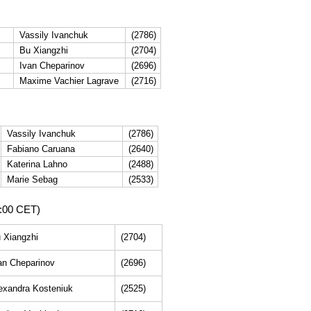
Vassily Ivanchuk
(2786)
Bu Xiangzhi
(2704)
Ivan Cheparinov
(2696)
Maxime Vachier Lagrave
(2716)
Vassily Ivanchuk
(2786)
Fabiano Caruana
(2640)
Katerina Lahno
(2488)
Marie Sebag
(2533)
1:00 CET)
 Xiangzhi
(2704)
an Cheparinov
(2696)
exandra Kosteniuk
(2525)