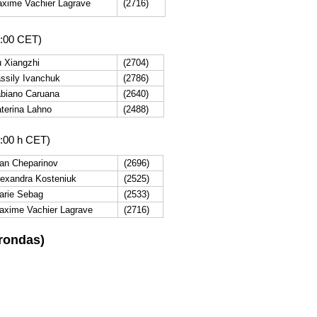
xime Vachier Lagrave
(2716)
6:00 CET)
 Xiangzhi
(2704)
ssily Ivanchuk
(2786)
biano Caruana
(2640)
terina Lahno
(2488)
1:00 h CET)
van Cheparinov
(2696)
lexandra Kosteniuk
(2525)
arie Sebag
(2533)
axime Vachier Lagrave
(2716)
 rondas)
s