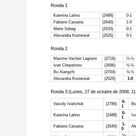
Ronda 1
Katerina Lahno
(2488)
0-1
Fabiano Caruana
(2640)
1-0
Marie Sebag
(2533)
0-1
Alexandra Kosteniuk
(2525)
0-1
Ronda 2
Maxime Vachier Lagrave
(2716)
½-½
Ivan Cheparinov
(2696)
½-½
Bu Xiangzhi
(2704)
½-½
Alexandra Kosteniuk
(2525)
1-0
Ronda 3 (Lunes, 27 de octubre de 2008, 1
0-
Vassily Ivanchuk
(2786)
Bu
1
0-
Katerina Lahno
(2488)
Iv
1
1-
Fabiano Caruana
(2640)
Al
0
½-