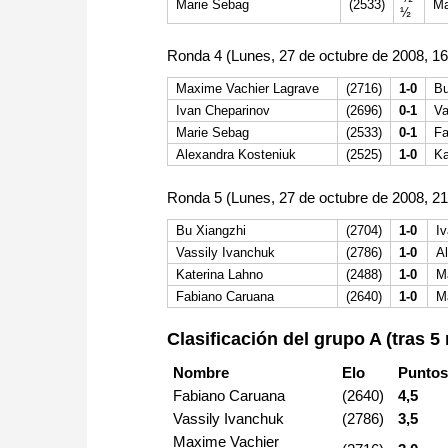
Marie Sebag
(2533)
Ma
½
Ronda 4 (Lunes, 27 de octubre de 2008, 1
Maxime Vachier Lagrave
(2716)
1-0
Bu
Ivan Cheparinov
(2696)
0-1
Va
Marie Sebag
(2533)
0-1
Fa
Alexandra Kosteniuk
(2525)
1-0
Ka
Ronda 5 (Lunes, 27 de octubre de 2008, 2
Bu Xiangzhi
(2704)
1-0
I
Vassily Ivanchuk
(2786)
1-0
A
Katerina Lahno
(2488)
1-0
M
Fabiano Caruana
(2640)
1-0
M
Clasificación del grupo A (tras 5
Nombre
Elo
Punto
Fabiano Caruana
(2640)
4,5
Vassily Ivanchuk
(2786)
3,5
Maxime Vachier