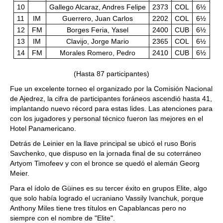
10
Gallego Alcaraz, Andres Felipe
2373
COL
6½
11
IM
Guerrero, Juan Carlos
2202
COL
6½
12
FM
Borges Feria, Yasel
2400
CUB
6½
13
IM
Clavijo, Jorge Mario
2365
COL
6½
14
FM
Morales Romero, Pedro
2410
CUB
6½
(Hasta 87 participantes)
Fue un excelente torneo el organizado por la Comisión Nacional
de Ajedrez, la cifra de participantes foráneos ascendió hasta 41,
implantando nuevo récord para estas lides. Las atenciones para
con los jugadores y personal técnico fueron las mejores en el
Hotel Panamericano.
Detrás de Leinier en la llave principal se ubicó el ruso Boris
Savchenko, que dispuso en la jornada final de su coterráneo
Artyom Timofeev y con el bronce se quedó el alemán Georg
Meier.
Para el ídolo de Güines es su tercer éxito en grupos Elite, algo
que solo había logrado el ucraniano Vassily Ivanchuk, porque
Anthony Miles tiene tres títulos en Capablancas pero no
siempre con el nombre de "Elite".