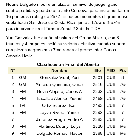
Neuris Delgado mostró un alza en su nivel de juego, ganó
cuatro partidas y perdió una ante Córdova, para incrementar en
16 puntos su rating de 2572. En estos momentos el granmense
vuela hacia San José de Costa Rica, junto a Lázaro Bruzón,
para intervenir en el Torneo Zonal 2.3 de la FIDE.
Yuri González fue dueño absoluto del Grupo Abierto, con 6
triunfos y 4 empates; selló su victoria definitiva cuando superó
con piezas negras en la 7ma ronda al prometedor Carlos
Antonio Hevia.
Clasificación Final del Abierto
Nº
Nombre
Elo
FED
Pts
1
GM
Gonzalez Vidal, Yuri
2501
CUB
8
2
GM
Almeida Quintana, Omar
2516
CUB
7½
3
FM
Hevia Alejano, Carlos A
2332
CUB
7½
4
FM
Bacallao Alonso, Yusnel
2469
CUB
7½
5
IM
Ortiz Suarez, Isan
2493
CUB
7
6
FM
Leyva Rivera, Yunier
2392
CUB
7
7
Jimenez Fraga, Pedro A
2383
CUB
7
8
FM
Martinez Duany, Lelys
2520
CUB
6½
9
FM
Delgado Ramos, Hector
2385
CUB
6½