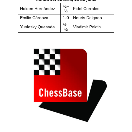
½–
Holden Hernández
Fidel Corrales
½
Emilio Córdova
1-0
Neuris Delgado
½–
Yuniesky Quesada
Vladimir Poktin
½