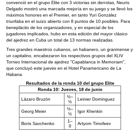
convenció en el grupo Elite con 3 victorias sin derrotas, Neuris
Delgado mostró una marcada mejoría en su juego y se llevó los
máximos honores en el Premier, en tanto Yuri González
triunfaba en el suizo abierto con 8 puntos de 10 posibles. Para
beneplácito de los organizadores, y en especial de los
jugadores implicados, hubo en esta edición del mayor clásico
del ajedrez en Cuba un total de 13 normas realizadas.
Tres grandes maestros cubanos, un habanero, un granmense y
un capitalino, encabezaron los respectivos grupos del XLIV
Torneo Internacional de ajedrez "Capablanca in Memoriam",
que concluyó este jueves en el Hotel Panamericano de La
Habana.
Resultados de la ronda 10 del grupo Elite
Ronda 10: Jueves, 18 de junio
½–
Lázaro Bruzón
Leinier Dominguez
½
½–
Georg Meier
Igor Khenkin
½
1–
Boris Savchenko
Artyom Timofeev
0