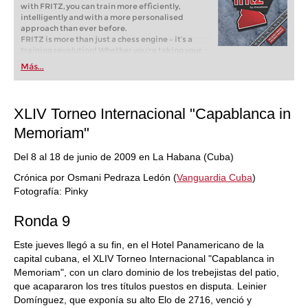
with FRITZ, you can train more efficiently,
intelligently and with a more personalised
approach than ever before.
FRITZ is more than just a chess engine – it’s a
training revolution! Whether you’re taking your
first steps into the world of club chess, or already
Más...
playing at a tournament level: with FRITZ, you can
train more efficiently, intelligently and with a
more personalised approach than ever before.
XLIV Torneo Internacional "Capablanca in
Memoriam"
Del 8 al 18 de junio de 2009 en La Habana (Cuba)
Crónica por Osmani Pedraza Ledón (
Vanguardia Cuba
)
Fotografía: Pinky
Ronda 9
Este jueves llegó a su fin, en el Hotel Panamericano de la
capital cubana, el XLIV Torneo Internacional "Capablanca in
Memoriam", con un claro dominio de los trebejistas del patio,
que acapararon los tres títulos puestos en disputa. Leinier
Domínguez, que exponía su alto Elo de 2716, venció y