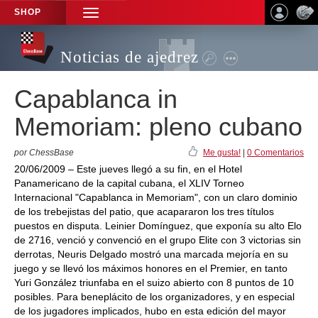
SHOP
TOGGLE
NAVIGATION
Noticias de ajedrez
Capablanca in
Memoriam: pleno cubano
por ChessBase
Me gusta!
|
0 Comentarios
20/06/2009 – Este jueves llegó a su fin, en el Hotel
Panamericano de la capital cubana, el XLIV Torneo
Internacional "Capablanca in Memoriam", con un claro dominio
de los trebejistas del patio, que acapararon los tres títulos
puestos en disputa. Leinier Domínguez, que exponía su alto Elo
de 2716, venció y convenció en el grupo Elite con 3 victorias sin
derrotas, Neuris Delgado mostró una marcada mejoría en su
juego y se llevó los máximos honores en el Premier, en tanto
Yuri González triunfaba en el suizo abierto con 8 puntos de 10
posibles. Para beneplácito de los organizadores, y en especial
de los jugadores implicados, hubo en esta edición del mayor