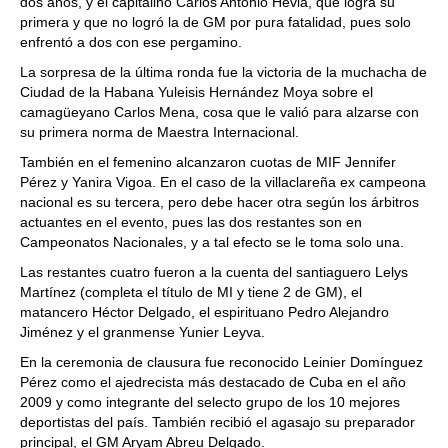
dos años, y el capitalino Carlos Antonio Hevia, que logra su
primera y que no logró la de GM por pura fatalidad, pues solo
enfrentó a dos con ese pergamino.
La sorpresa de la última ronda fue la victoria de la muchacha de
Ciudad de la Habana Yuleisis Hernández Moya sobre el
camagüeyano Carlos Mena, cosa que le valió para alzarse con
su primera norma de Maestra Internacional.
También en el femenino alcanzaron cuotas de MIF Jennifer
Pérez y Yanira Vigoa. En el caso de la villaclareña ex campeona
nacional es su tercera, pero debe hacer otra según los árbitros
actuantes en el evento, pues las dos restantes son en
Campeonatos Nacionales, y a tal efecto se le toma solo una.
Las restantes cuatro fueron a la cuenta del santiaguero Lelys
Martínez (completa el título de MI y tiene 2 de GM), el
matancero Héctor Delgado, el espirituano Pedro Alejandro
Jiménez y el granmense Yunier Leyva.
En la ceremonia de clausura fue reconocido Leinier Domínguez
Pérez como el ajedrecista más destacado de Cuba en el año
2009 y como integrante del selecto grupo de los 10 mejores
deportistas del país. También recibió el agasajo su preparador
principal, el GM Aryam Abreu Delgado.