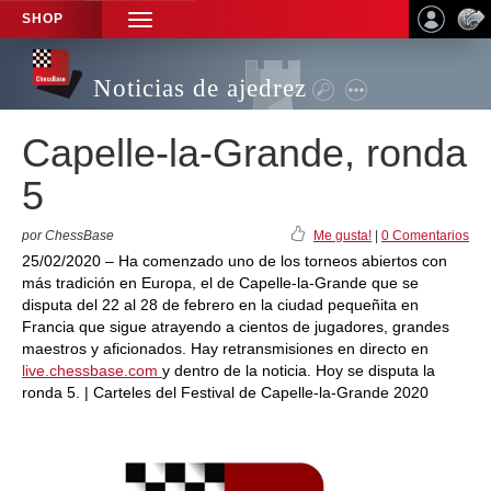
SHOP
TOGGLE
NAVIGATION
Noticias de ajedrez
Capelle-la-Grande, ronda
5
por ChessBase
Me gusta!
|
0 Comentarios
25/02/2020 – Ha comenzado uno de los torneos abiertos con
más tradición en Europa, el de Capelle-la-Grande que se
disputa del 22 al 28 de febrero en la ciudad pequeñita en
Francia que sigue atrayendo a cientos de jugadores, grandes
maestros y aficionados. Hay retransmisiones en directo en
live.chessbase.com
y dentro de la noticia. Hoy se disputa la
ronda 5. | Carteles del Festival de Capelle-la-Grande 2020