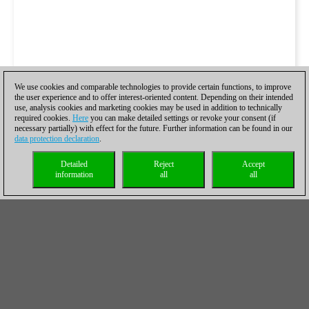
We use cookies and comparable technologies to provide certain functions, to improve
the user experience and to offer interest-oriented content. Depending on their intended
use, analysis cookies and marketing cookies may be used in addition to technically
required cookies.
Here
you can make detailed settings or revoke your consent (if
necessary partially) with effect for the future. Further information can be found in our
data protection declaration
.
Detailed
Reject
Accept
information
all
all