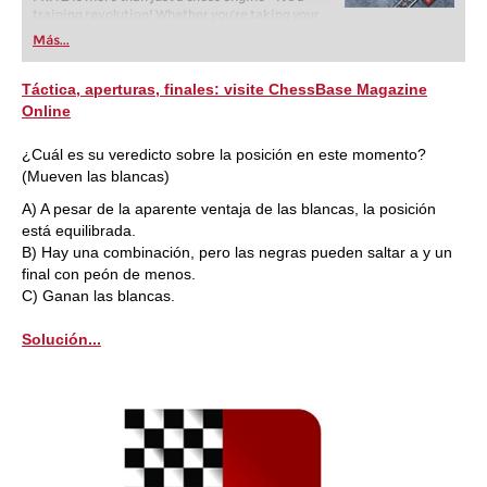
training revolution! Whether you’re taking your
first steps into the world of club chess, or already
Más...
playing at a tournament level: with FRITZ, you can
train more efficiently, intelligently and with a
more personalised approach than ever before.
Táctica, aperturas, finales: visite ChessBase Magazine
Online
¿Cuál es su veredicto sobre la posición en este momento?
(Mueven las blancas)
A) A pesar de la aparente ventaja de las blancas, la posición
está equilibrada.
B) Hay una combinación, pero las negras pueden saltar a y un
final con peón de menos.
C) Ganan las blancas.
Solución...