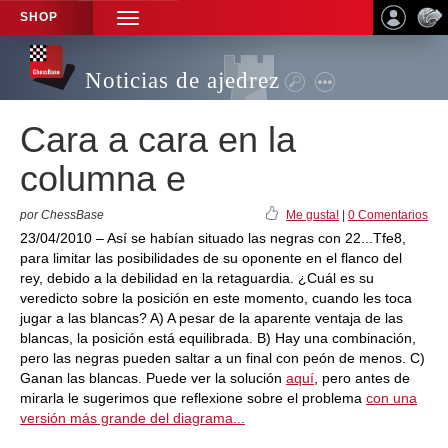
SHOP
TOGGLE
NAVIGATION
Noticias de ajedrez
Cara a cara en la
columna e
por ChessBase
Me gusta!
|
0 Comentarios
23/04/2010 – Así se habían situado las negras con 22...Tfe8,
para limitar las posibilidades de su oponente en el flanco del
rey, debido a la debilidad en la retaguardia. ¿Cuál es su
veredicto sobre la posición en este momento, cuando les toca
jugar a las blancas? A) A pesar de la aparente ventaja de las
blancas, la posición está equilibrada. B) Hay una combinación,
pero las negras pueden saltar a un final con peón de menos. C)
Ganan las blancas. Puede ver la solución
aquí
, pero antes de
mirarla le sugerimos que reflexione sobre el problema
con una
versión más grande del diagrama...