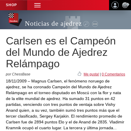
SHOP
TOGGLE
NAVIGATION
Noticias de ajedrez
Carlsen es el Campeón
del Mundo de Ajedrez
Relámpago
por ChessBase
Me gusta!
|
0 Comentarios
18/11/2009 – Magnus Carlsen, el fenómeno noruego de
ajedrez, se ha coronado Campeón del Mundo de Ajedrez
Relámpago en el torneo disputado en Moscú con la flor y nata
de la elite mundial de ajedrez. Ha sumado 31 puntos en 42
partidas, venciendo con tres puntos de ventaja sobre Vishy
Anand quien, a su vez, también sumó tres puntos más que el
tercer clasificado, Sergey Karjakin. El rendimiento promedio de
Carlsen fue de 2894 puntos Elo y el de Anand de 2835. Vladimir
Kramnik ocupó el cuarto lugar. La tercera y última jornada...