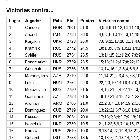
Victorias contra...
Lugar
Jugador
País
Elo
Puntos
Victorias contra
1
Carlsen
NOR
2801
31.0
4;5;8;9;11;12;13;14;16
2
Anand
IND
2788
28.0
4;6;7;8;10;12;13;14;15
3
Karjakin
UKR
2723
25.0
7;8;9;11;13;18;21;1;4;
4
Kramnik
RUS
2772
24.5
18;1;3;6;7;9;10;11;14;
5
Svidler
RUS
2754
23.5
13;14;15;21;1;2;6;7;8;
6
Ponomariov
UKR
2739
23.5
15;18;21;2;4;7;8;22;12
7
Grischuk
RUS
2736
23.5
13;14;16;1;2;3;4;5;6;8;
8
Mamedyarov
AZE
2719
22.0
11;14;21;2;3;4;5;7;8;1
9
Leko
HUN
2752
22.0
22;4;9;10;14;16;4;7;9;
10
Morozevich
RUS
2750
21.5
14;15;21;1;4;22;12;13;
11
Gashimov
AZE
2758
21.5
18;19;21;8;18;2;3;4;22
12
Aronian
ARM
2786
21.0
22;2;3;7;13;14;19;2;3;
13
Dominguez
CUB
2719
20.0
13;22;21;6;7;8;10;14;1
14
Bareev
RUS
2634
20.0
17;18;2;3;4;5;7;9;18;2
15
Ivanchuk
UKR
2739
19.5
21;1;22;5;6;7;10;15;17
16
Karpov
RUS
2619
19.0
6;13;14;22;19;8;18;21;
17
Gelfand
ISR
2758
18.5
13;16;7;21;13;14;4;17;