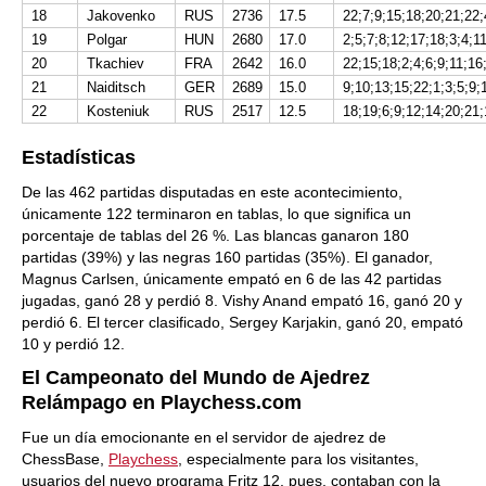
18
Jakovenko
RUS
2736
17.5
22;7;9;15;18;20;21;22;
19
Polgar
HUN
2680
17.0
2;5;7;8;12;17;18;3;4;1
20
Tkachiev
FRA
2642
16.0
22;15;18;2;4;6;9;11;16
21
Naiditsch
GER
2689
15.0
9;10;13;15;22;1;3;5;9;
22
Kosteniuk
RUS
2517
12.5
18;19;6;9;12;14;20;21;
Estadísticas
De las 462 partidas disputadas en este acontecimiento,
únicamente 122 terminaron en tablas, lo que significa un
porcentaje de tablas del 26 %. Las blancas ganaron 180
partidas (39%) y las negras 160 partidas (35%). El ganador,
Magnus Carlsen, únicamente empató en 6 de las 42 partidas
jugadas, ganó 28 y perdió 8. Vishy Anand empató 16, ganó 20 y
perdió 6. El tercer clasificado, Sergey Karjakin, ganó 20, empató
10 y perdió 12.
El Campeonato del Mundo de Ajedrez
Relámpago en Playchess.com
Fue un día emocionante en el servidor de ajedrez de
ChessBase,
Playchess
, especialmente para los visitantes,
usuarios del nuevo programa Fritz 12, pues, contaban con la