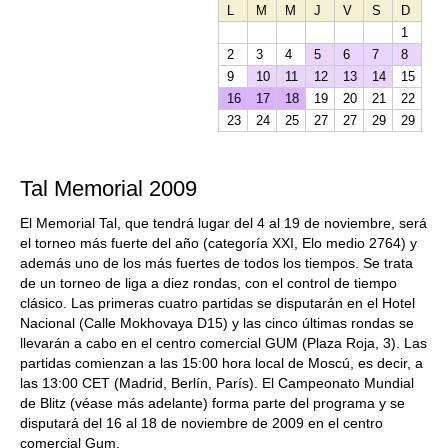
L
M
M
J
V
S
D
1
2
3
4
5
6
7
8
9
10
11
12
13
14
15
16
17
18
19
20
21
22
23
24
25
27
27
29
29
Tal Memorial 2009
El Memorial Tal, que tendrá lugar del 4 al 19 de noviembre, será
el torneo más fuerte del año (categoría XXI, Elo medio 2764) y
además uno de los más fuertes de todos los tiempos. Se trata
de un torneo de liga a diez rondas, con el control de tiempo
clásico. Las primeras cuatro partidas se disputarán en el Hotel
Nacional (Calle Mokhovaya D15) y las cinco últimas rondas se
llevarán a cabo en el centro comercial GUM (Plaza Roja, 3). Las
partidas comienzan a las 15:00 hora local de Moscú, es decir, a
las 13:00 CET (Madrid, Berlín, París). El Campeonato Mundial
de Blitz (véase más adelante) forma parte del programa y se
disputará del 16 al 18 de noviembre de 2009 en el centro
comercial Gum.