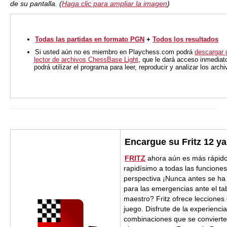
de su pantalla. (
Haga clic para ampliar la imagen
)
Todas las partidas en formato PGN
+
Todos los resultados
Si usted aún no es miembro en Playchess.com podrá
descargar 
lector de archivos ChessBase Light
, que le dará acceso inmediat
podrá utilizar el programa para leer, reproducir y analizar los arc
Encargue su Fritz 12 ya
FRITZ
ahora aún es más rápido
rapidísimo a todas las funcione
perspectiva ¡Nunca antes se ha 
para las emergencias ante el ta
maestro? Fritz ofrece lecciones
juego. Disfrute de la experienci
combinaciones que se convierte