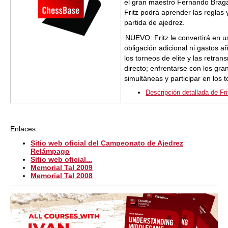
el gran maestro Fernando Braga 
Fritz podrá aprender las reglas
partida de ajedrez.
NUEVO: Fritz le convertirá en 
obligación adicional ni gastos a
los torneos de elite y las retra
directo; enfrentarse con los gr
simultáneas y participar en los 
Descripción detallada de Fri
Enlaces:
Sitio web oficial del Campeonato de Ajedrez
Relámpago
Sitio web oficial...
Memorial Tal 2009
Memorial Tal 2008