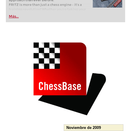
approach than ever before.
FRITZ is more than just a chess engine – it’s a
training revolution! Whether you’re taking your
first steps into the world of club chess, or already
Más...
playing at a tournament level: with FRITZ, you can
train more efficiently, intelligently and with a
more personalised approach than ever before.
Noviembre de 2009