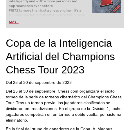
intelligently and with a more personalised
approach than ever before.
FRITZ is more than just a chess engine – it’s a
training revolution! Whether you’re taking your
first steps into the world of club chess, or already
Más...
playing at a tournament level: with FRITZ, you can
train more efficiently, intelligently and with a
more personalised approach than ever before.
Copa de la Inteligencia
Artificial del Champions
Chess Tour 2023
Del 25 al 30 de septiembre de 2023
Del 25 al 30 de septiembre, Chess.com organizará el sexto
torneo de la serie de torneos cibernético del Champions Chess
Tour. Tras un torneo previo, los jugadores clasificados se
dividieron en tres divisiones. En el grupo de la División 1, ocho
jugadores competirán en un torneo a doble vuelta, por sistema
eliminatorio.
En la final del grupo de ganadores de la Copa IA, Magnus