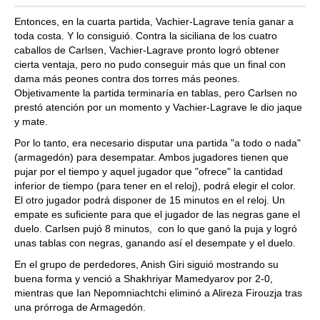
Entonces, en la cuarta partida, Vachier-Lagrave tenía ganar a
toda costa. Y lo consiguió. Contra la siciliana de los cuatro
caballos de Carlsen, Vachier-Lagrave pronto logró obtener
cierta ventaja, pero no pudo conseguir más que un final con
dama más peones contra dos torres más peones.
Objetivamente la partida terminaría en tablas, pero Carlsen no
prestó atención por un momento y Vachier-Lagrave le dio jaque
y mate.
Por lo tanto, era necesario disputar una partida "a todo o nada"
(armagedón) para desempatar. Ambos jugadores tienen que
pujar por el tiempo y aquel jugador que "ofrece" la cantidad
inferior de tiempo (para tener en el reloj), podrá elegir el color.
El otro jugador podrá disponer de 15 minutos en el reloj. Un
empate es suficiente para que el jugador de las negras gane el
duelo. Carlsen pujó 8 minutos, con lo que ganó la puja y logró
unas tablas con negras, ganando así el desempate y el duelo.
En el grupo de perdedores, Anish Giri siguió mostrando su
buena forma y venció a Shakhriyar Mamedyarov por 2-0,
mientras que Ian Nepomniachtchi eliminó a Alireza Firouzja tras
una prórroga de Armagedón.