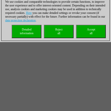
We use cookies and comparable technologies to provide certain functions, to improve
the user experience and to offer interest-oriented content. Depending on their intended
use, analysis cookies and marketing cookies may be used in addition to technically
required cookies.
Here
you can make detailed settings or revoke your consent (if
necessary partially) with effect for the future. Further information can be found in our
data protection declaration
.
Detailed
Reject
Accept
information
all
all