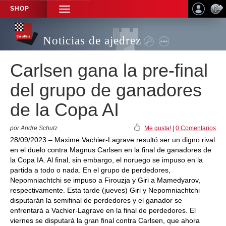
SHOP
TOGGLE
NAVIGATION
Noticias de ajedrez
Carlsen gana la pre-final
del grupo de ganadores
de la Copa AI
por Andre Schulz
Me gusta!
|
0 Comentarios
28/09/2023 – Maxime Vachier-Lagrave resultó ser un digno rival
en el duelo contra Magnus Carlsen en la final de ganadores de
la Copa IA. Al final, sin embargo, el noruego se impuso en la
partida a todo o nada. En el grupo de perdedores,
Nepomniachtchi se impuso a Firouzja y Giri a Mamedyarov,
respectivamente. Esta tarde (jueves) Giri y Nepomniachtchi
disputarán la semifinal de perdedores y el ganador se
enfrentará a Vachier-Lagrave en la final de perdedores. El
viernes se disputará la gran final contra Carlsen, que ahora