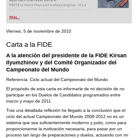
approach than ever before.
FRITZ is more than just a chess engine – it’s a
training revolution! Whether you’re taking your
first steps into the world of club chess, or already
Más...
playing at a tournament level: with FRITZ, you can
train more efficiently, intelligently and with a
more personalised approach than ever before.
Viernes, 5 de noviembre de 2010
Carta a la FIDE
A la atención del presidente de la FIDE Kirsan
Ilyumzhinov y del Comité Organizador del
Campeonato del Mundo
Referencia: Ciclo actual del Campeonato del Mundo
El propósito de esta carta es informarle de mi decisión de no
participar en los Duelos de Candidatos programados entre
marzo y mayo de 2011.
Tras una detallada reflexión he llegado a la conclusión que el
ciclo del actual Campeonato del Mundo 2008-2012 no es un
sistema que sea suficientemente moderno y justo, como para
proporcionarme la motivación necesaria, para pasar por un
proceso tan largo de preparaciones y duelos, actuando con mi