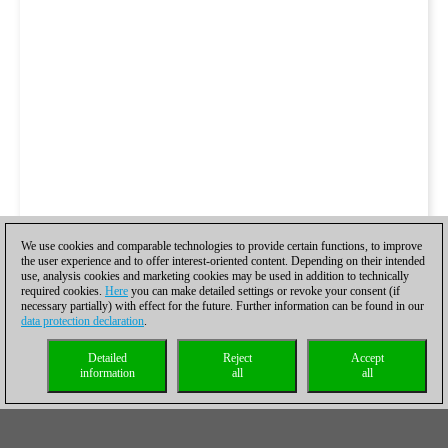
We use cookies and comparable technologies to provide certain functions, to improve
the user experience and to offer interest-oriented content. Depending on their intended
use, analysis cookies and marketing cookies may be used in addition to technically
required cookies.
Here
you can make detailed settings or revoke your consent (if
necessary partially) with effect for the future. Further information can be found in our
data protection declaration
.
Detailed
Reject
Accept
information
all
all