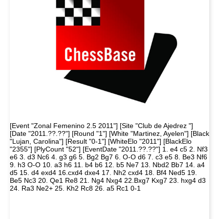
[Event "Zonal Femenino 2.5 2011"] [Site "Club de Ajedrez "]
[Date "2011.??.??"] [Round "1"] [White "Martinez, Ayelen"] [Black
"Lujan, Carolina"] [Result "0-1"] [WhiteElo "2011"] [BlackElo
"2355"] [PlyCount "52"] [EventDate "2011.??.??"] 1. e4 c5 2. Nf3
e6 3. d3 Nc6 4. g3 g6 5. Bg2 Bg7 6. O-O d6 7. c3 e5 8. Be3 Nf6
9. h3 O-O 10. a3 h6 11. b4 b6 12. b5 Ne7 13. Nbd2 Bb7 14. a4
d5 15. d4 exd4 16.cxd4 dxe4 17. Nh2 cxd4 18. Bf4 Ned5 19.
Be5 Nc3 20. Qe1 Re8 21. Ng4 Nxg4 22.Bxg7 Kxg7 23. hxg4 d3
24. Ra3 Ne2+ 25. Kh2 Rc8 26. a5 Rc1 0-1