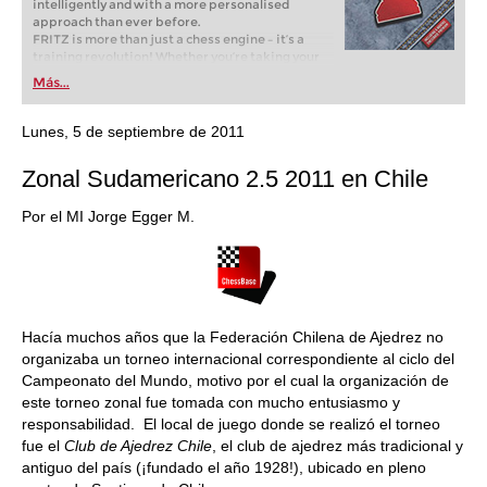
intelligently and with a more personalised
approach than ever before.
FRITZ is more than just a chess engine – it’s a
training revolution! Whether you’re taking your
first steps into the world of club chess, or already
Más...
playing at a tournament level: with FRITZ, you can
train more efficiently, intelligently and with a
more personalised approach than ever before.
Lunes, 5 de septiembre de 2011
Zonal Sudamericano 2.5 2011 en Chile
Por el MI Jorge Egger M.
Hacía muchos años que la Federación Chilena de Ajedrez no
organizaba un torneo internacional correspondiente al ciclo del
Campeonato del Mundo, motivo por el cual la organización de
este torneo zonal fue tomada con mucho entusiasmo y
responsabilidad. El local de juego donde se realizó el torneo
fue el
Club de Ajedrez Chile
, el club de ajedrez más tradicional y
antiguo del país (¡fundado el año 1928!), ubicado en pleno