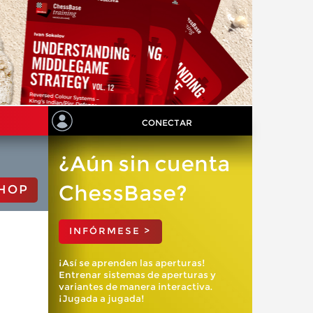
CONECTAR
¿Aún sin cuenta
ChessBase?
HOP
INFÓRMESE >
¡Así se aprenden las aperturas!
Entrenar sistemas de aperturas y
variantes de manera interactiva.
¡Jugada a jugada!