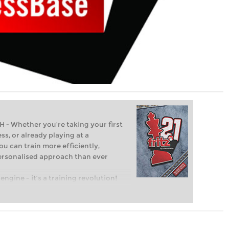
Whether you’re taking your first
ss, or already playing at a
ou can train more efficiently,
personalised approach than ever
engine – it’s a training revolution!
t steps into the world of club chess,
ent level: with FRITZ, you can train
 and with a more personalised