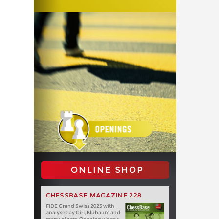
ONLINE SHOP
CHESSBASE MAGAZINE 228
FIDE Grand Swiss 2025 with
analyses by Giri, Blübaum and
many others. Opening videos