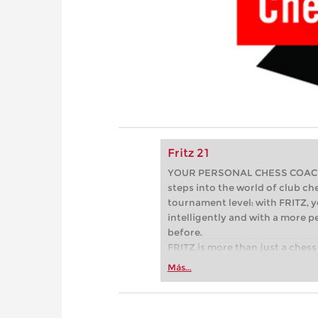
Fritz 21
YOUR PERSONAL CHESS COACH - 
steps into the world of club che
tournament level: with FRITZ, y
intelligently and with a more 
before.
FRITZ is more than just a chess 
Whether you’re taking your firs
Más...
or already playing at a tournam
more efficiently, intelligently
approach than ever before.