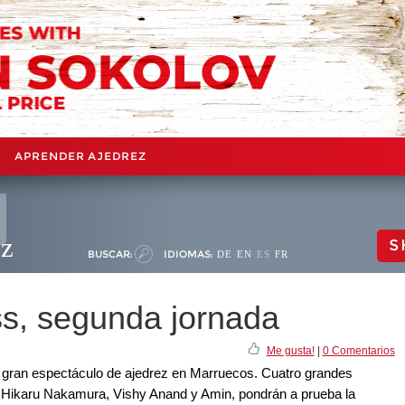
APRENDER AJEDREZ
ez
S
BUSCAR:
IDIOMAS:
DE
EN
ES
FR
s, segunda jornada
Me gusta!
|
0 Comentarios
 gran espectáculo de ajedrez en Marruecos. Cuatro grandes
, Hikaru Nakamura, Vishy Anand y Amin, pondrán a prueba la