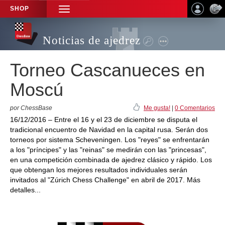
SHOP
TOGGLE
NAVIGATION
Noticias de ajedrez
Torneo Cascanueces en
Moscú
por ChessBase
Me gusta!
|
0 Comentarios
16/12/2016 – Entre el 16 y el 23 de diciembre se disputa el
tradicional encuentro de Navidad en la capital rusa. Serán dos
torneos por sistema Scheveningen. Los "reyes" se enfrentarán
a los "príncipes" y las "reinas" se medirán con las "princesas",
en una competición combinada de ajedrez clásico y rápido. Los
que obtengan los mejores resultados individuales serán
invitados al "Zúrich Chess Challenge" en abril de 2017. Más
detalles...