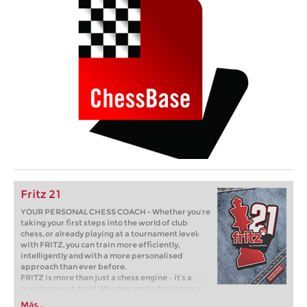
Fritz 21
YOUR PERSONAL CHESS COACH - Whether you’re
taking your first steps into the world of club
chess, or already playing at a tournament level:
with FRITZ, you can train more efficiently,
intelligently and with a more personalised
approach than ever before.
FRITZ is more than just a chess engine – it’s a
training revolution! Whether you’re taking your
first steps into the world of club chess, or already
Más...