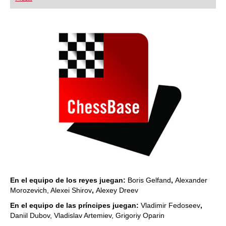
playing at a tournament level: with FRITZ, you can
train more efficiently, intelligently and with a
more personalised approach than ever before.
En el equipo de los reyes juegan:
Boris Gelfand
,
Alexander
Morozevich, Alexei Shirov
,
Alexey Dreev
En el equipo de las príncipes juegan:
Vladimir Fedoseev
,
Daniil Dubov, Vladislav Artemiev, Grigoriy Oparin