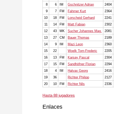
8
6
IM
Gschnitzer Adrian
2404
9
7
FM
Fahrner Kurt
2364
10
18
FM
Lorscheid Gerhard
2241
11
14
FM
Matt Fabian
2302
12
43
MK
Sucher Johannes Mag.
2081
13
27
CM
Bauer Thomas
2189
14
9
IM
Mazi Leon
2360
15
22
Woelk Tom-Frederic
2205
16
13
FM
Karsay Pascal
2304
17
15
FM
Sandhöfner Florian
2294
18
4
IM
Halvax Georg
2416
19
36
Richter Philipp
2127
20
10
FM
Richter Nils
2336
Hasta 88 jugadores
Enlaces