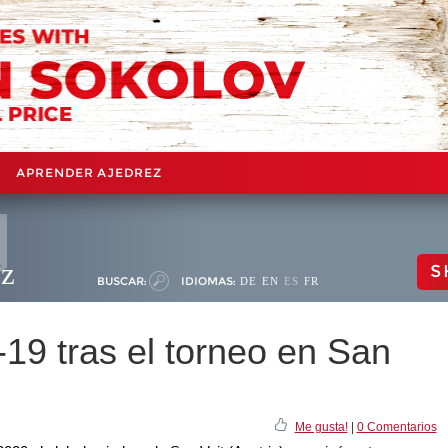
APRENDER AJEDREZ
ez
S
BUSCAR:
IDIOMAS:
DE
EN
ES
FR
19 tras el torneo en San
Me gusta!
|
0 Comentarios