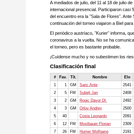
A mediados de julio, del 11 al 18 de julio d
internacional presencial. Participaron casi
del encuentro era la "Sala de Flores". Ante
continuación del torneo viajaron a Biel par
El periódico austríaco, "Kurier" informa, qu
coronavirus a la vuelta. No se ha comunica
el torneo, pero es bastante probable.
¡Cuídense mucho y no subestimen los ries
Clasificación final
#
Fav.
Tít.
Nombre
Elo
1
1
GM
Saric Ante
2541
2
5
FM
Subelj Jan
2408
3
2
GM
Rogic Davor DI.
2492
4
3
GM
Orlov Andrey
2500
5
40
Costa Leonardo
2091
6
12
FM
Mostbauer Florian
2309
7
26
FM
Humer Wolfgang
2191