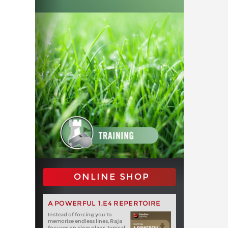
ONLINE SHOP
A POWERFUL 1.E4 REPERTOIRE
Instead of forcing you to
memorise endless lines, Raja
focuses on clear plans, typical