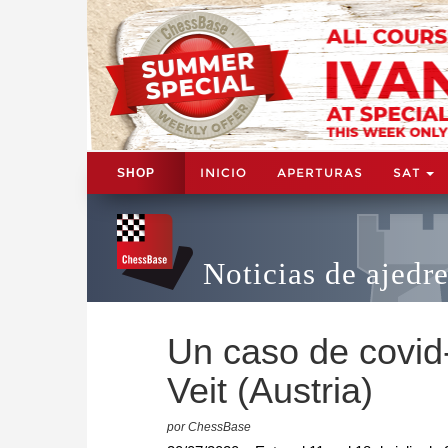
INICIO
APERTURAS
SAT
SHOP
Noticias de ajedr
Un caso de covid-
Veit (Austria)
por ChessBase