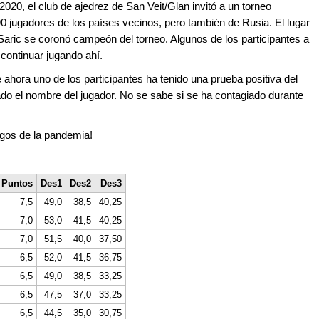
e 2020, el club de ajedrez de San Veit/Glan invitó a un torneo
 90 jugadores de los países vecinos, pero también de Rusia. El lugar
 Saric se coronó campeón del torneo. Algunos de los participantes a
a continuar jugando ahí.
e ahora uno de los participantes ha tenido una prueba positiva del
do el nombre del jugador. No se sabe si se ha contagiado durante
gos de la pandemia!
Puntos
Des1
Des2
Des3
7,5
49,0
38,5
40,25
7,0
53,0
41,5
40,25
7,0
51,5
40,0
37,50
6,5
52,0
41,5
36,75
6,5
49,0
38,5
33,25
6,5
47,5
37,0
33,25
6,5
44,5
35,0
30,75