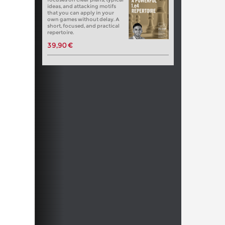
ideas, and attacking motifs
that you can apply in your
own games without delay. A
short, focused, and practical
repertoire.
39,90 €