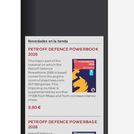
Novedades en la tienda
PETROFF DEFENCE POWERBOOK
2026
The major part of the
material on which the
Petroff Defence
Powerbook 2026 is based
comes from the engine
room of playchess.com:
357 000 games. This
imposing number is
supplemented by another
17 000 from Mega and from correspondence
chess.
9,90 €
PETROFF DEFENCE POWERBASE
2026
Petroff Defence