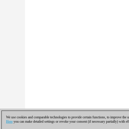
We use cookies and comparable technologies to provide certain functions, to improve the us
Here
you can make detailed settings or revoke your consent (if necessary partially) with ef