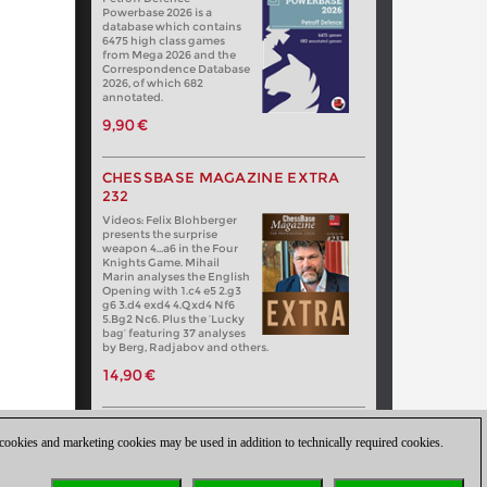
Powerbase 2026 is a
database which contains
6475 high class games
from Mega 2026 and the
Correspondence Database
2026, of which 682
annotated.
9,90 €
CHESSBASE MAGAZINE EXTRA
232
Videos: Felix Blohberger
presents the surprise
weapon 4…a6 in the Four
Knights Game. Mihail
Marin analyses the English
Opening with 1.c4 e5 2.g3
g6 3.d4 exd4 4.Qxd4 Nf6
5.Bg2 Nc6. Plus the ‘Lucky
bag’ featuring 37 analyses
by Berg, Radjabov and others.
14,90 €
 cookies and marketing cookies may be used in addition to technically required cookies.