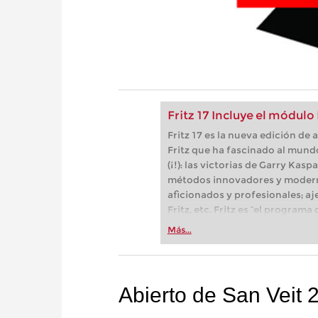
Fritz 17 Incluye el módulo
Fritz 17 es la nueva edición d
Fritz que ha fascinado al mund
(¡!): las victorias de Garry Kas
métodos innovadores y modern
aficionados y profesionales; aj
Fritz, etc. Fritz es “el progra
(Der Spiegel) y ofrece todo lo 
Más...
más espectacular: Fritz 17 inc
neuronal de inteligencia artificia
Abierto de San Veit 