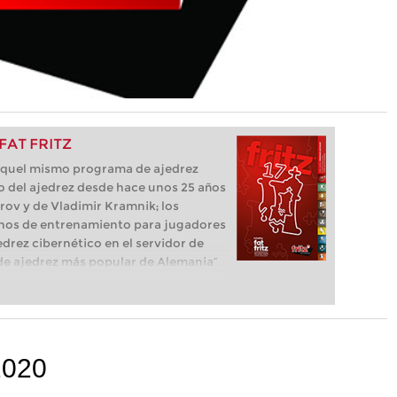
 FAT FRITZ
e aquel mismo programa de ajedrez
o del ajedrez desde hace unos 25 años
parov y de Vladimir Kramnik; los
os de entrenamiento para jugadores
edrez cibernético en el servidor de
ma de ajedrez más popular de Alemania”
que necesita el ajedrecista. La novedad
luye el módulo basado en una red
l, "Fat Fritz".
2020