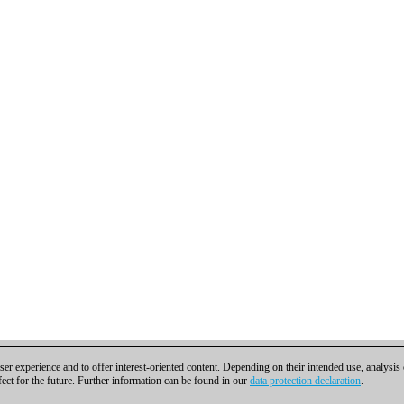
er experience and to offer interest-oriented content. Depending on their intended use, analysis
fect for the future. Further information can be found in our
data protection declaration
.