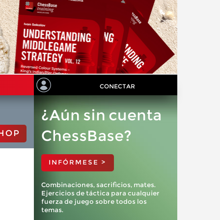
CONECTAR
¿Aún sin cuenta
ChessBase?
HOP
INFÓRMESE >
Combinaciones, sacrificios, mates.
Ejercicios de táctica para cualquier
fuerza de juego sobre todos los
temas.