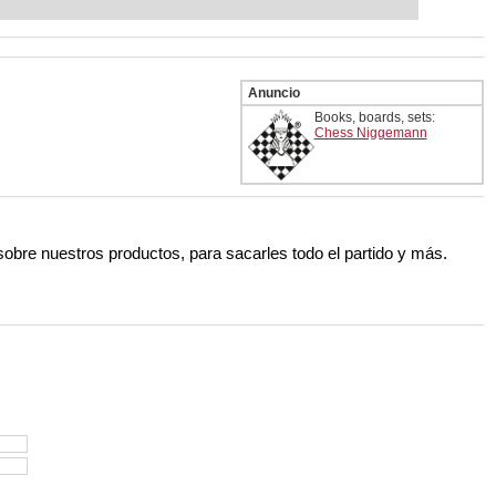
ent level: with FRITZ, you can train
 and with a more personalised
Anuncio
Books, boards, sets:
Chess Niggemann
 sobre nuestros productos, para sacarles todo el partido y más.