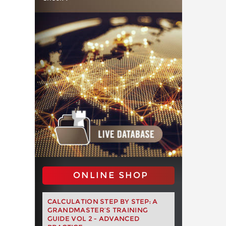
ONLINE SHOP
CALCULATION STEP BY STEP: A
GRANDMASTER’S TRAINING
GUIDE VOL 2 - ADVANCED