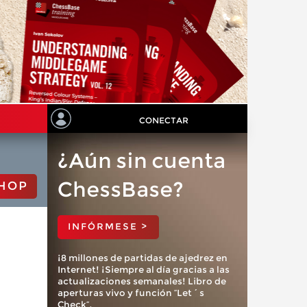
CONECTAR
¿Aún sin cuenta
ChessBase?
HOP
INFÓRMESE >
¡8 millones de partidas de ajedrez en
Internet! ¡Siempre al día gracias a las
actualizaciones semanales! Libro de
aperturas vivo y función “Let´s
Check”.