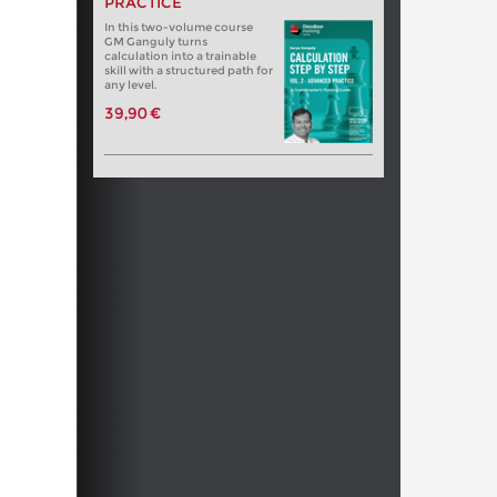
PRACTICE
In this two-volume course
GM Ganguly turns
calculation into a trainable
skill with a structured path for
any level.
39,90 €