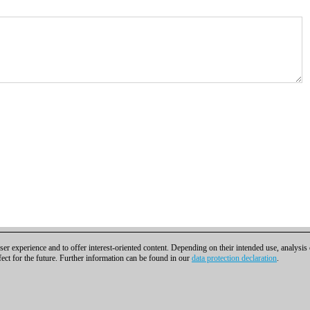
er experience and to offer interest-oriented content. Depending on their intended use, analysis
fect for the future. Further information can be found in our
data protection declaration
.
ra contactar
|
Cookies Management
|
Licencias
|
Compliance Hotline
|
Inicio
H | Osterbekstraße 90a | 22083 Hamburgo | Alemania
coldest news