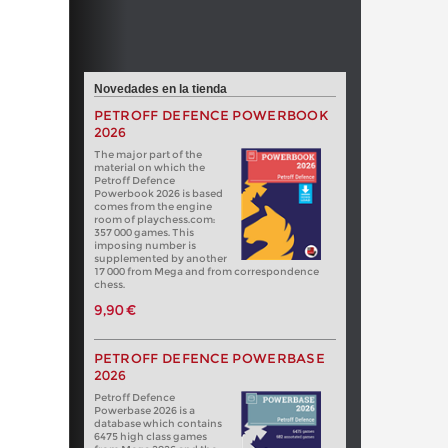
Novedades en la tienda
PETROFF DEFENCE POWERBOOK
2026
The major part of the
material on which the
Petroff Defence
Powerbook 2026 is based
comes from the engine
room of playchess.com:
357 000 games. This
imposing number is
supplemented by another
17 000 from Mega and from correspondence
chess.
9,90 €
PETROFF DEFENCE POWERBASE
2026
Petroff Defence
Powerbase 2026 is a
database which contains
6475 high class games