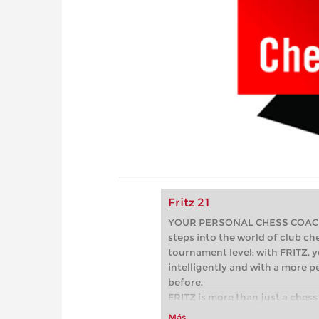
Fritz 21
YOUR PERSONAL CHESS COACH - 
steps into the world of club che
tournament level: with FRITZ, y
intelligently and with a more 
before.
FRITZ is more than just a chess 
Whether you’re taking your firs
Más...