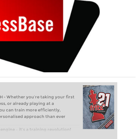
Whether you’re taking your first
ss, or already playing at a
ou can train more efficiently,
personalised approach than ever
engine – it’s a training revolution!
t steps into the world of club chess,