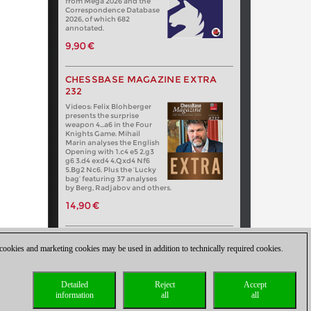
from Mega 2026 and the
Correspondence Database
2026, of which 682
annotated.
9,90 €
CHESSBASE MAGAZINE EXTRA
232
Videos: Felix Blohberger
presents the surprise
weapon 4…a6 in the Four
Knights Game. Mihail
Marin analyses the English
Opening with 1.c4 e5 2.g3
g6 3.d4 exd4 4.Qxd4 Nf6
5.Bg2 Nc6. Plus the ‘Lucky
bag’ featuring 37 analyses
by Berg, Radjabov and others.
14,90 €
 cookies and marketing cookies may be used in addition to technically required cookies.
Detailed
Reject
Accept
information
all
all