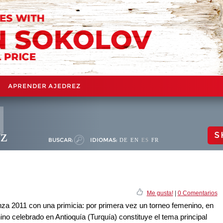
APRENDER AJEDREZ
ez
S
BUSCAR:
IDIOMAS:
DE
EN
ES
FR
Me gusta!
|
0 Comentarios
 2011 con una primicia: por primera vez un torneo femenino, en
 celebrado en Antioquía (Turquía) constituye el tema principal