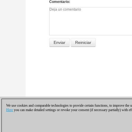
Comentario
We use cookies and comparable technologies to provide certain functions, to improve the us
Here
you can make detailed settings or revoke your consent (if necessary partially) with ef
Política de privacidad
|
Pie de imprenta
|
Pa
© 2017 ChessBase Gmb