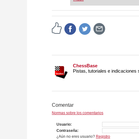
or already playing at a tournam
more efficiently, intelligently
approach than ever before.
ChessBase
Pistas, tutoriales e indicaciones
Comentar
Normas sobre los comentarios
Usuario
Contraseña
¿Aún no eres usuario?
Registro