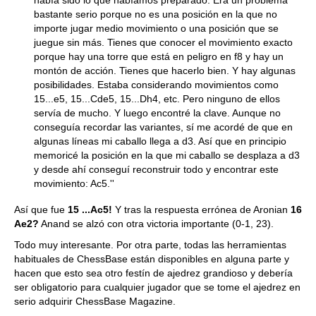
había sido lo que habíamos preparado. Era un problema
bastante serio porque no es una posición en la que no
importe jugar medio movimiento o una posición que se
juegue sin más. Tienes que conocer el movimiento exacto
porque hay una torre que está en peligro en f8 y hay un
montón de acción. Tienes que hacerlo bien. Y hay algunas
posibilidades. Estaba considerando movimientos como
15...e5, 15...Cde5, 15...Dh4, etc. Pero ninguno de ellos
servía de mucho. Y luego encontré la clave. Aunque no
conseguía recordar las variantes, sí me acordé de que en
algunas líneas mi caballo llega a d3. Así que en principio
memoricé la posición en la que mi caballo se desplaza a d3
y desde ahí conseguí reconstruir todo y encontrar este
movimiento: Ac5.''
Así que fue
15 ...Ac5!
Y tras la respuesta errónea de Aronian
16
Ae2?
Anand se alzó con otra victoria importante (0-1, 23).
Todo muy interesante. Por otra parte, todas las herramientas
habituales de ChessBase están disponibles en alguna parte y
hacen que esto sea otro festín de ajedrez grandioso y debería
ser obligatorio para cualquier jugador que se tome el ajedrez en
serio adquirir ChessBase Magazine.