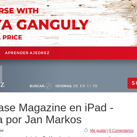
APRENDER AJEDREZ
ez
S
BUSCAR:
IDIOMAS:
DE
EN
ES
FR
e Magazine en iPad -
ba por Jan Markos
ase
Me gusta!
|
0 Comentarios