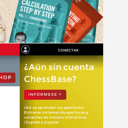
CONECTAR
¿Aún sin cuenta
ChessBase?
HOP
INFÓRMESE >
¡Así se aprenden las aperturas!
Entrenar sistemas de aperturas y
variantes de manera interactiva.
¡Jugada a jugada!