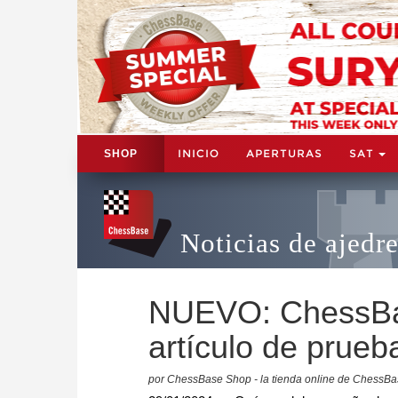
INICIO
APERTURAS
SAT
SHOP
Noticias de ajedr
NUEVO: ChessBas
artículo de prue
por ChessBase Shop - la tienda online de ChessB