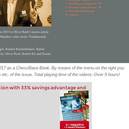
217 as a ChessBase Book. By means of the menu on the right you
 etc. of the issue. Total playing time of the videos: Over 5 hours!
ption with 33% savings advantage and