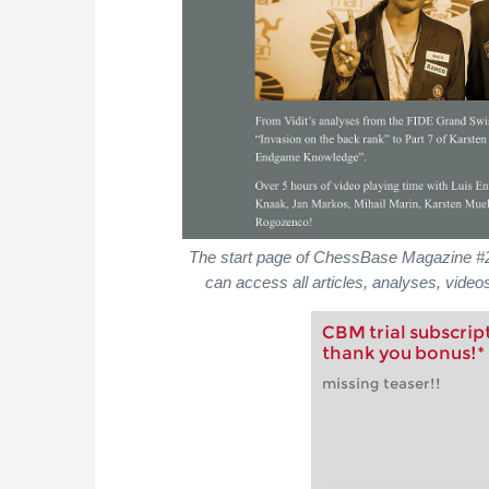
The start page of ChessBase Magazine #
can access all articles, analyses, videos
CBM trial subscri
thank you bonus!*
missing teaser!!