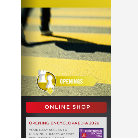
ONLINE SHOP
OPENING ENCYCLOPAEDIA 2026
YOUR EASY ACCESS TO
OPENING THEORY: Whether
you want to build up a