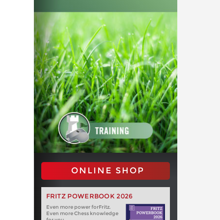
ONLINE SHOP
FRITZ POWERBOOK 2026
Even more power forFritz.
Even more Chess knowledge
for you.