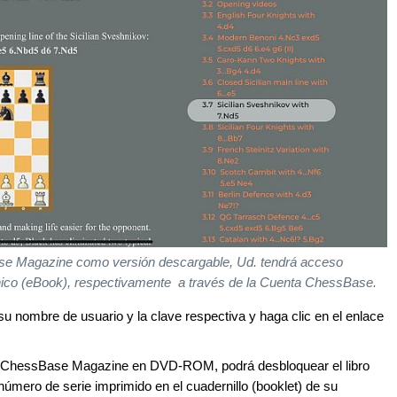
Base Magazine como versión descargable, Ud. tendrá acceso
ónico (eBook), respectivamente a través de la Cuenta ChessBase.
nombre de usuario y la clave respectiva y haga clic en el enlace
el ChessBase Magazine en DVD-ROM, podrá desbloquear el libro
 número de serie imprimido en el cuadernillo (booklet) de su