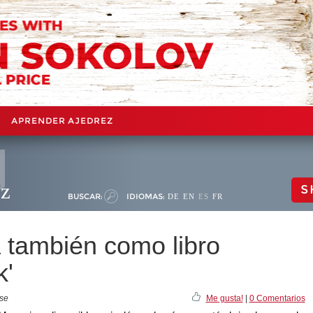
APRENDER AJEDREZ
ez
S
BUSCAR:
IDIOMAS:
DE
EN
ES
FR
también como libro
k'
ase
Me gusta!
|
0 Comentarios