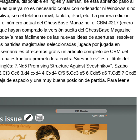
Magazine, disponible en inglés y alemán, se está abriendo paso al
ja es que ya no es necesario contar con ordenador ni Windows sino
tivo, sea el teléfono móvil, tableta, iPad, etc. La primera edición
es el número actual del ChessBase Magazine, el CBM #217 (enero
tes que hayan comprado la versión suelta del ChessBase Magazine
todavía más fácilmente de las nuevas ideas de aperturas, resolver
as partidas magistrales seleccionadas jugada por jugada en
a semana les ofrecemos gratis un artículo completo de CBM del
 una estructura prometedora contra Sveshnikov" es el título del
n inglés: 7.Nd5 Promising Structure Against Sveshnikov". Szabo
 2.Cf3 Cc6 3.d4 cxd4 4.Cxd4 Cf6 5.Cc3 e5 6.Cdb5 d6 7.Cd5!? Cxd5
ja de espacio y una muy buena posición de partida. Para leer el