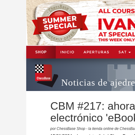
INICIO
APERTURAS
SAT
SHOP
Noticias de ajedr
CBM #217: ahora 
electrónico 'eBoo
por ChessBase Shop - la tienda online de ChessB