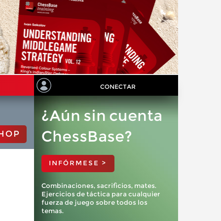
CONECTAR
¿Aún sin cuenta
ChessBase?
HOP
INFÓRMESE >
Combinaciones, sacrificios, mates.
Ejercicios de táctica para cualquier
fuerza de juego sobre todos los
temas.