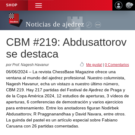
SHOP
TOGGLE
NAVIGATION
Noticias de ajedrez
CBM #219: Abdusattorov
se destaca
por Prof. Nagesh Havanur
Me gusta!
|
0 Comentarios
06/06/2024 – La revista ChessBase Magazine ofrece una
ventana al mundo del ajedrez profesional. Nuestro columnista,
Nagesh Havanur, echa un vistazo a nuestro último número,
CBM 219. Hay 217 partidas del Festival de Ajedrez de Praga y
de la Copa América 2024, 12 estudios de aperturas, 3 vídeos de
aperturas, 6 conferencias de demostración y varios ejercicios
para entrenamiento. Entre los anotadores figuran Nodirbek
Abdusattorov, R Praggnanandhaa y David Navara, entre otros.
La guinda del pastel es un artículo especial sobre Fabiano
Caruana con 26 partidas comentadas.