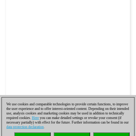
We use cookies and comparable technologies to provide certain functions, to improve
the user experience and to offer interest-oriented content. Depending on their intended
use, analysis cookies and marketing cookies may be used in addition to technically
required cookies.
Here
you can make detailed settings or revoke your consent (if
necessary partially) with effect for the future. Further information can be found in our
data protection declaration
.