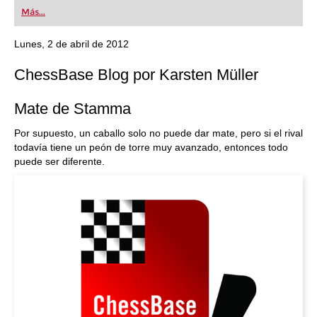
first steps into the world of club chess, or already
Más...
playing at a tournament level: with FRITZ, you can
train more efficiently, intelligently and with a
more personalised approach than ever before.
Lunes, 2 de abril de 2012
ChessBase Blog por Karsten Müller
Mate de Stamma
Por supuesto, un caballo solo no puede dar mate, pero si el rival
todavía tiene un peón de torre muy avanzado, entonces todo
puede ser diferente.