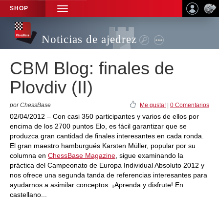
SHOP
TOGGLE
NAVIGATION
Noticias de ajedrez
CBM Blog: finales de
Plovdiv (II)
por ChessBase
Me gusta!
|
0 Comentarios
02/04/2012 – Con casi 350 participantes y varios de ellos por
encima de los 2700 puntos Elo, es fácil garantizar que se
produzca gran cantidad de finales interesantes en cada ronda.
El gran maestro hamburgués Karsten Müller, popular por su
columna en
ChessBase Magazine
, sigue examinando la
práctica del Campeonato de Europa Individual Absoluto 2012 y
nos ofrece una segunda tanda de referencias interesantes para
ayudarnos a asimilar conceptos. ¡Aprenda y disfrute! En
castellano...