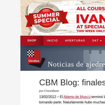
INICIO
APERTURAS
SAT
SHOP
Noticias de ajedr
CBM Blog: finale
por ChessBase
13/02/2012 – El
Abierto de Moscú
terminó 
tomando parte. Naturlamente hubo muchas p