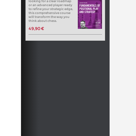
looking for a clear roadmap
or an advanced player ready
to refine your strategic edge,
this comprehensive course
will transform the way you
think about chess.
49,90 €