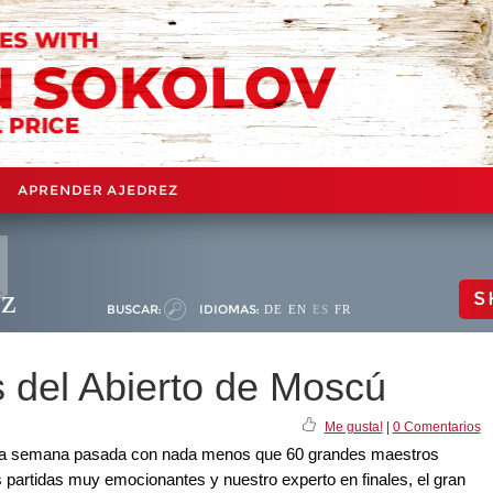
APRENDER AJEDREZ
ez
S
BUSCAR:
IDIOMAS:
DE
EN
ES
FR
s del Abierto de Moscú
Me gusta!
|
0 Comentarios
la semana pasada con nada menos que 60 grandes maestros
artidas muy emocionantes y nuestro experto en finales, el gran