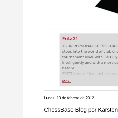
Fritz 21
YOUR PERSONAL CHESS COACH - 
steps into the world of club che
tournament level: with FRITZ, y
intelligently and with a more 
before.
FRITZ is more than just a chess 
Whether you’re taking your firs
Más...
or already playing at a tournam
more efficiently, intelligently
approach than ever before.
Lunes, 13 de febrero de 2012
ChessBase Blog por Karsten