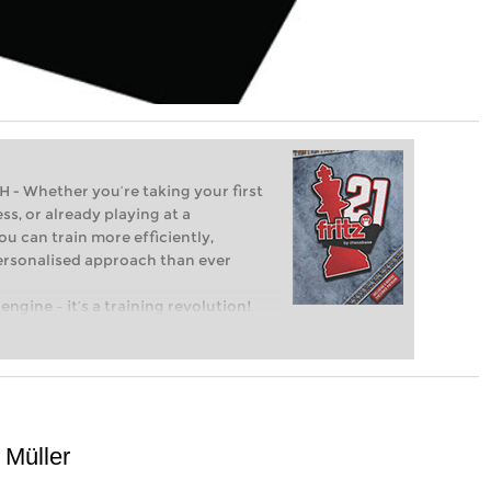
Whether you’re taking your first
ss, or already playing at a
ou can train more efficiently,
personalised approach than ever
engine – it’s a training revolution!
t steps into the world of club chess,
ent level: with FRITZ, you can train
 and with a more personalised
 Müller