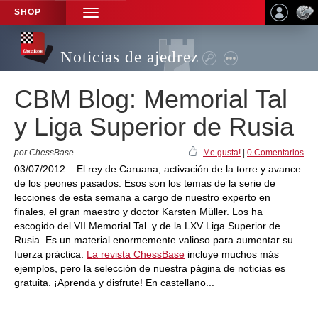
SHOP
TOGGLE
NAVIGATION
Noticias de ajedrez
CBM Blog: Memorial Tal
y Liga Superior de Rusia
por ChessBase
Me gusta!
|
0 Comentarios
03/07/2012 – El rey de Caruana, activación de la torre y avance
de los peones pasados. Esos son los temas de la serie de
lecciones de esta semana a cargo de nuestro experto en
finales, el gran maestro y doctor Karsten Müller. Los ha
escogido del VII Memorial Tal y de la LXV Liga Superior de
Rusia. Es un material enormemente valioso para aumentar su
fuerza práctica.
La revista ChessBase
incluye muchos más
ejemplos, pero la selección de nuestra página de noticias es
gratuita. ¡Aprenda y disfrute! En castellano...