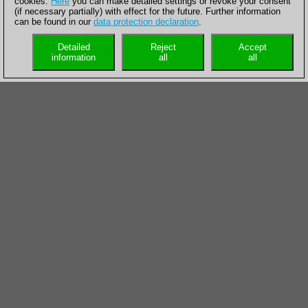
cookies.
Here
you can make detailed settings or revoke your consent
(if necessary partially) with effect for the future. Further information
can be found in our
data protection declaration
.
Detailed
Reject
Accept
information
all
all
Activar la torre
La actividad es crucial en muchos finales, ¿pero qué pieza debe
activarse primero? Eso es a menudo difícil y la directriz de que
debe activarse primero a la pieza más fuerte tiene muchas