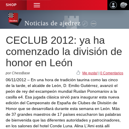
SHOP
TOGGLE
NAVIGATION
Noticias de ajedrez
CECLUB 2012: ya ha
comenzado la división de
honor en León
por ChessBase
Me gusta!
|
0 Comentarios
06/11/2012 – En una hora de tradición taurina como las cinco
de la tarde, el alcalde de León, D. Emilio Gutiérrez, avanzó el
peón de rey del excampeón mundial Ruslan Ponomariov a la
casilla e4. Esa jugada clásica sirvió para inaugurar esta nueva
edición del Campeonato de España de Clubes de División de
Honor que se desarrollará durante esta semana en León. Más
de 37 grandes maestros de 17 países escucharon las palabras
de bienvenida que las diferentes autoridades y patrocinadores,
en los salones del hotel Conde Luna. Alina L'Ami está allí