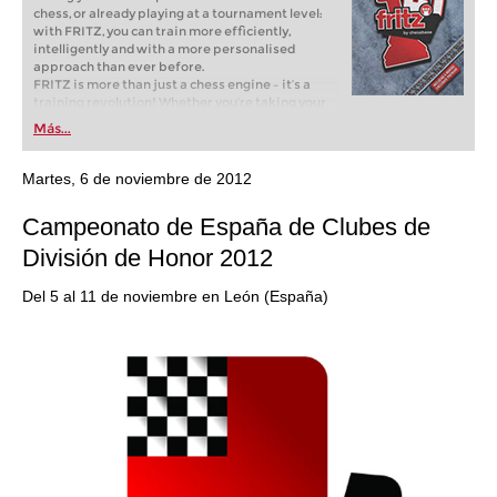
chess, or already playing at a tournament level:
with FRITZ, you can train more efficiently,
intelligently and with a more personalised
approach than ever before.
FRITZ is more than just a chess engine – it’s a
training revolution! Whether you’re taking your
first steps into the world of club chess, or already
Más...
playing at a tournament level: with FRITZ, you can
train more efficiently, intelligently and with a
more personalised approach than ever before.
Martes, 6 de noviembre de 2012
Campeonato de España de Clubes de
División de Honor 2012
Del 5 al 11 de noviembre en León (España)