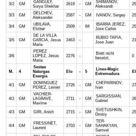
GANGULY,
SHIMANOV,
3/2
GM
2619
-
GM
2
Surya Shekhar
Aleksandr
DELCHEV,
3/3
GM
2587
-
GM
IVANOV, Sergey
2
Aleksander
UBILAVA,
IBARRA JEREZ,
3/4
GM
2509
-
IM
2
Elizbar
Jose Carlos
DE LA VILLA
RUBIO TAPIA,
3/5
GM
GARCIA, Jesus
2463
-
2
Jose Juan
Maria
PEREZ
Brett nicht
3/6
LOPEZ, Jesus
2276
-
0
besetzt,
Maria
Sestao
Linex-Magic
M.
4
Naturgas
Elo
-
5
E
Extremadura
Energia
DOMINGUEZ
CHEPARINOV,
4/1
GM
2726
-
GM
2
PEREZ, Leinier
Ivan
VACHIER-
SARGISSIAN,
4/2
GM
LAGRAVE,
2711
-
GM
2
Gabriel
Maxime
SVETUSHKIN,
4/3
GM
GIRI, Anish
2715
-
GM
2
Dmitry
TER-
FRESSINET,
4/4
GM
2703
-
GM
SAHAKYAN,
2
Laurent
Samvel