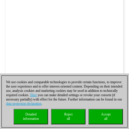
We use cookies and comparable technologies to provide certain functions, to improve
the user experience and to offer interest-oriented content. Depending on their intended
use, analysis cookies and marketing cookies may be used in addition to technically
required cookies.
Here
you can make detailed settings or revoke your consent (if
necessary partially) with effect for the future. Further information can be found in our
data protection declaration
.
Detailed
Reject
Accept
information
all
all