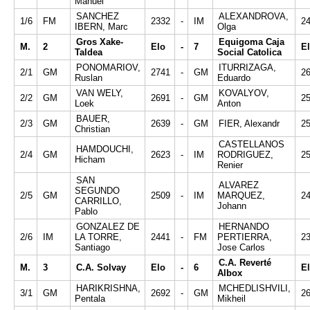
Manuel
SANCHEZ
ALEXANDROVA,
1/6
FM
2332
-
IM
2
IBERN, Marc
Olga
Gros Xake-
Equigoma Caja
M.
2
Elo
-
7
E
Taldea
Social Catolica
PONOMARIOV,
ITURRIZAGA,
2/1
GM
2741
-
GM
2
Ruslan
Eduardo
VAN WELY,
KOVALYOV,
2/2
GM
2691
-
GM
2
Loek
Anton
BAUER,
2/3
GM
2639
-
GM
FIER, Alexandr
2
Christian
CASTELLANOS
HAMDOUCHI,
2/4
GM
2623
-
IM
RODRIGUEZ,
2
Hicham
Renier
SAN
ALVAREZ
SEGUNDO
2/5
GM
2509
-
IM
MARQUEZ,
2
CARRILLO,
Johann
Pablo
GONZALEZ DE
HERNANDO
2/6
IM
LA TORRE,
2441
-
FM
PERTIERRA,
2
Santiago
Jose Carlos
C.A. Reverté
M.
3
C.A. Solvay
Elo
-
6
E
Albox
HARIKRISHNA,
MCHEDLISHVILI,
3/1
GM
2692
-
GM
2
Pentala
Mikheil