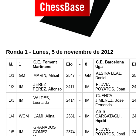
Ronda 1 - Lunes, 5 de noviembre de 2012
C.E. Foment
C.E. Barcelona
M.
1
Elo
-
8
E
Martinenc
Uga
ALSINA LEAL,
1/1
GM
MARIN, Mihail
2547
-
GM
2
Daniel
JEREZ
FLUVIA
1/2
IM
2411
-
IM
2
PEREZ, Alfonso
POYATOS, Joan
CUENCA
VALDES,
1/3
IM
2414
-
IM
JIMENEZ, Jose
2
Leonardo
Fernando
ASIS
1/4
WGM
L'AMI, Alina
2381
-
IM
GARGATAGLI,
2
Hipolit
GRANADOS
FLUVIA
1/5
IM
GOMEZ,
2374
-
IM
2
POYATOS, Jordi