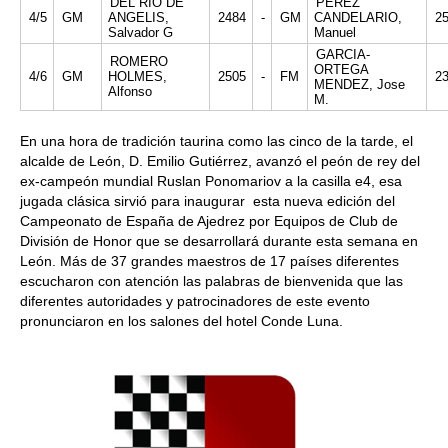
DEL RIO DE
PEREZ
4/5
GM
ANGELIS,
2484
-
GM
CANDELARIO,
2
Salvador G
Manuel
GARCIA-
ROMERO
ORTEGA
4/6
GM
HOLMES,
2505
-
FM
2
MENDEZ, Jose
Alfonso
M.
En una hora de tradición taurina como las cinco de la tarde, el
alcalde de León, D. Emilio Gutiérrez, avanzó el peón de rey del
ex-campeón mundial Ruslan Ponomariov a la casilla e4, esa
jugada clásica sirvió para inaugurar esta nueva edición del
Campeonato de España de Ajedrez por Equipos de Club de
División de Honor que se desarrollará durante esta semana en
León. Más de 37 grandes maestros de 17 países diferentes
escucharon con atención las palabras de bienvenida que las
diferentes autoridades y patrocinadores de este evento
pronunciaron en los salones del hotel Conde Luna.