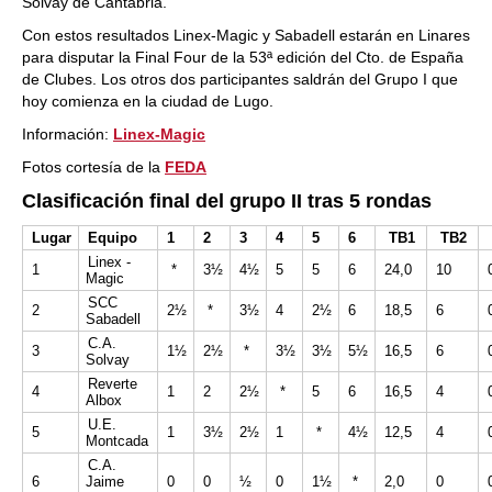
Solvay de Cantabria.
Con estos resultados Linex-Magic y Sabadell estarán en Linares
para disputar la Final Four de la 53ª edición del Cto. de España
de Clubes. Los otros dos participantes saldrán del Grupo I que
hoy comienza en la ciudad de Lugo.
Información:
Linex-Magic
Fotos cortesía de la
FEDA
Clasificación final del grupo II tras 5 rondas
Lugar
Equipo
1
2
3
4
5
6
TB1
TB2
Linex -
1
*
3½
4½
5
5
6
24,0
10
Magic
SCC
2
2½
*
3½
4
2½
6
18,5
6
Sabadell
C.A.
3
1½
2½
*
3½
3½
5½
16,5
6
Solvay
Reverte
4
1
2
2½
*
5
6
16,5
4
Albox
U.E.
5
1
3½
2½
1
*
4½
12,5
4
Montcada
C.A.
6
Jaime
0
0
½
0
1½
*
2,0
0