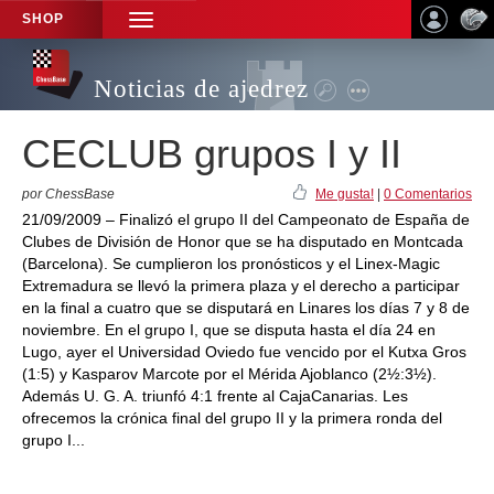
SHOP
TOGGLE
NAVIGATION
Noticias de ajedrez
CECLUB grupos I y II
por ChessBase
Me gusta!
|
0 Comentarios
21/09/2009 – Finalizó el grupo II del Campeonato de España de
Clubes de División de Honor que se ha disputado en Montcada
(Barcelona). Se cumplieron los pronósticos y el Linex-Magic
Extremadura se llevó la primera plaza y el derecho a participar
en la final a cuatro que se disputará en Linares los días 7 y 8 de
noviembre. En el grupo I, que se disputa hasta el día 24 en
Lugo, ayer el Universidad Oviedo fue vencido por el Kutxa Gros
(1:5) y Kasparov Marcote por el Mérida Ajoblanco (2½:3½).
Además U. G. A. triunfó 4:1 frente al CajaCanarias. Les
ofrecemos la crónica final del grupo II y la primera ronda del
grupo I...