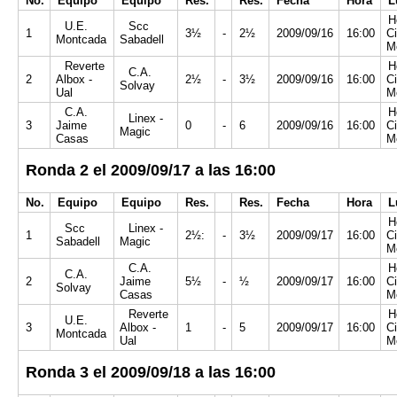
No.
Equipo
Equipo
Res.
Res.
Fecha
Hora
L
H
U.E.
Scc
1
3½
-
2½
2009/09/16
16:00
Ci
Montcada
Sabadell
M
Reverte
H
C.A.
2
Albox -
2½
-
3½
2009/09/16
16:00
Ci
Solvay
Ual
M
C.A.
H
Linex -
3
Jaime
0
-
6
2009/09/16
16:00
Ci
Magic
Casas
M
Ronda 2 el 2009/09/17 a las 16:00
No.
Equipo
Equipo
Res.
Res.
Fecha
Hora
L
H
Scc
Linex -
1
2½:
-
3½
2009/09/17
16:00
Ci
Sabadell
Magic
M
C.A.
H
C.A.
2
Jaime
5½
-
½
2009/09/17
16:00
Ci
Solvay
Casas
M
Reverte
H
U.E.
3
Albox -
1
-
5
2009/09/17
16:00
Ci
Montcada
Ual
M
Ronda 3 el 2009/09/18 a las 16:00