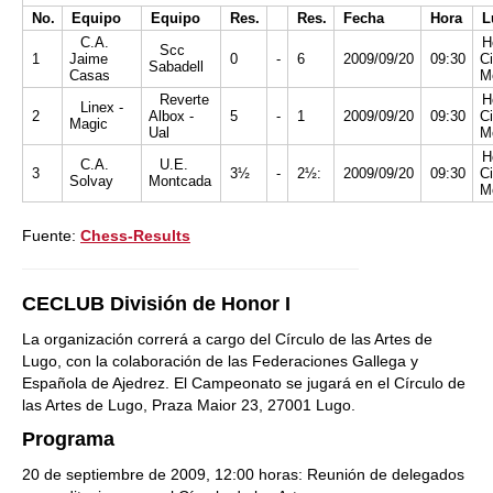
No.
Equipo
Equipo
Res.
Res.
Fecha
Hora
L
C.A.
H
Scc
1
Jaime
0
-
6
2009/09/20
09:30
Ci
Sabadell
Casas
M
Reverte
H
Linex -
2
Albox -
5
-
1
2009/09/20
09:30
Ci
Magic
Ual
M
H
C.A.
U.E.
3
3½
-
2½:
2009/09/20
09:30
Ci
Solvay
Montcada
M
Fuente:
Chess-Results
CECLUB División de Honor I
La organización correrá a cargo del Círculo de las Artes de
Lugo, con la colaboración de las Federaciones Gallega y
Española de Ajedrez. El Campeonato se jugará en el Círculo de
las Artes de Lugo, Praza Maior 23, 27001 Lugo.
Programa
20 de septiembre de 2009, 12:00 horas: Reunión de delegados