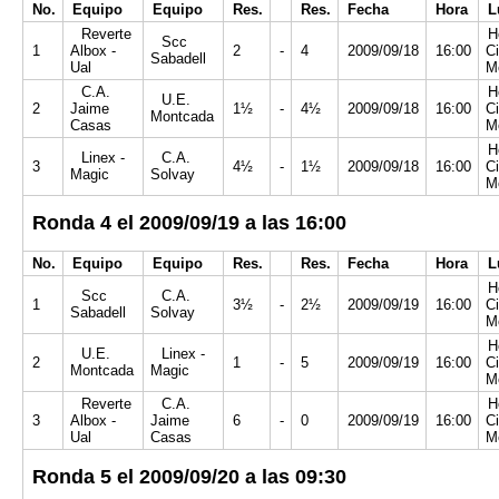
No.
Equipo
Equipo
Res.
Res.
Fecha
Hora
L
Reverte
H
Scc
1
Albox -
2
-
4
2009/09/18
16:00
Ci
Sabadell
Ual
M
C.A.
H
U.E.
2
Jaime
1½
-
4½
2009/09/18
16:00
Ci
Montcada
Casas
M
H
Linex -
C.A.
3
4½
-
1½
2009/09/18
16:00
Ci
Magic
Solvay
M
Ronda 4 el 2009/09/19 a las 16:00
No.
Equipo
Equipo
Res.
Res.
Fecha
Hora
L
H
Scc
C.A.
1
3½
-
2½
2009/09/19
16:00
Ci
Sabadell
Solvay
M
H
U.E.
Linex -
2
1
-
5
2009/09/19
16:00
Ci
Montcada
Magic
M
Reverte
C.A.
H
3
Albox -
Jaime
6
-
0
2009/09/19
16:00
Ci
Ual
Casas
M
Ronda 5 el 2009/09/20 a las 09:30