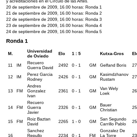
y acreditaciones en el Círculo de las Artes.
20 de septiembre de 2009, 16.00 horas: Ronda 1
21 de septiembre de 2009, 16.00 horas: Ronda 2
22 de septiembre de 2009, 16.00 horas: Ronda 3
23 de septiembre de 2009, 16.00 horas: Ronda 4
24 de septiembre de 2009, 16.00 horas: Ronda 5
Ronda 1
Universidad
M.
Elo
1 : 5
Kutxa-Gros
El
de Oviedo
Recuero
11
IM
2492
0 - 1
GM
Gelfand Boris
27
Guerra David
Perez Garcia
Kasimdzhanov
12
IM
2426
0 - 1
GM
27
Rodney
Rustam
Andres
Van Wely
13
FM
Gonzalez
2361
0 - 1
GM
26
Loek
Ivan
Recuero
Bauer
14
FM
Guerra
2326
0 - 1
GM
25
Christian
Javier
Roiz Baztan
San Segundo
15
FM
2265
1 - 0
GM
25
David
Carrillo Pablo
Sanchez
Gonzalez De
16
Repullo
2234
0 - 1
FM
La Torre
23