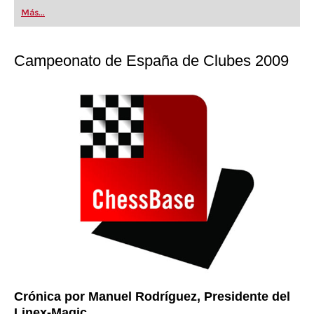
first steps into the world of club chess, or already
Más...
playing at a tournament level: with FRITZ, you can
train more efficiently, intelligently and with a
more personalised approach than ever before.
Campeonato de España de Clubes 2009
Crónica por Manuel Rodríguez, Presidente del
Linex-Magic