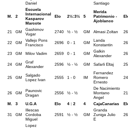
Daniel
Santiago
Escuela
Merida
Internacional
M.
2
Elo
2½:3½
5
Patrimonio -
El
Kasparov
Ajoblanco
Marcote
Gashimov
21
GM
2740
½ - ½
GM
Almasi Zoltan
26
Vugar
Vallejo Pons
Landa
22
GM
2696
0 - 1
GM
26
Francisco
Konstantin
Galkin
23
GM
Milov Vadim
2659
0 - 1
GM
26
Alexander
Graf
24
GM
2596
½ - ½
GM
Safarli Eltaj
25
Alexander
Fernandez
Salgado
25
GM
2555
1 - 0
IM
Romero
24
Lopez Ivan
Ernesto
De Nacimiento
Paunovic
26
GM
2556
½ - ½
Montano
21
Dragan
Angel
M.
3
U.G.A
Elo
4 : 2
4
CajaCanarias
El
Illescas
Granda
31
GM
Cordoba
2591
½ - ½
GM
Zuniga Julio
26
Miguel
E
Lopez