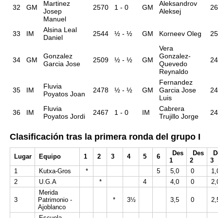
Martinez
Aleksandrov
32
GM
2570
1 - 0
GM
26
Josep
Aleksej
Manuel
Alsina Leal
33
IM
2544
½ - ½
GM
Korneev Oleg
25
Daniel
Vera
Gonzalez
Gonzalez-
34
GM
2509
½ - ½
GM
24
Garcia Jose
Quevedo
Reynaldo
Fernandez
Fluvia
35
IM
2478
½ - ½
GM
Garcia Jose
24
Poyatos Joan
Luis
Fluvia
Cabrera
36
IM
2467
1 - 0
IM
24
Poyatos Jordi
Trujillo Jorge
Clasificación tras la primera ronda del grupo I
Des
Des
D
Lugar
Equipo
1
2
3
4
5
6
1
2
3
1
Kutxa-Gros
*
5
5,0
0
1,
2
U.G.A
*
4
4,0
0
2,
Merida
3
Patrimonio -
*
3½
3,5
0
2,
Ajoblanco
Escuela