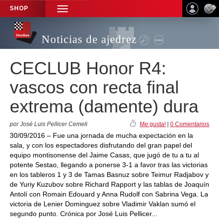
SHOP
TOGGLE
NAVIGATION
Noticias de ajedrez
CECLUB Honor R4:
vascos con recta final
extrema (damente) dura
por José Luis Pellicer Cemeli
Me gusta!
|
0 Comentarios
30/09/2016 – Fue una jornada de mucha expectación en la
sala, y con los espectadores disfrutando del gran papel del
equipo montisonense del Jaime Casas, que jugó de tu a tu al
potente Sestao, llegando a ponerse 3-1 a favor tras las victorias
en los tableros 1 y 3 de Tamas Basnuz sobre Teimur Radjabov y
de Yuriy Kuzubov sobre Richard Rapport y las tablas de Joaquín
Antolí con Romain Edouard y Anna Rudolf con Sabrina Vega. La
victoria de Lenier Dominguez sobre Vladimir Vaklan sumó el
segundo punto. Crónica por José Luis Pellicer...