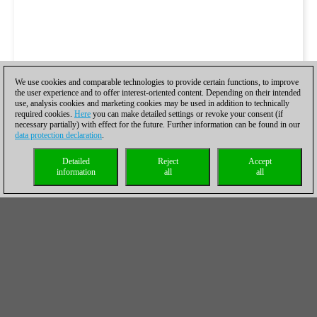
We use cookies and comparable technologies to provide certain functions, to improve
the user experience and to offer interest-oriented content. Depending on their intended
use, analysis cookies and marketing cookies may be used in addition to technically
required cookies.
Here
you can make detailed settings or revoke your consent (if
necessary partially) with effect for the future. Further information can be found in our
data protection declaration
.
Detailed
Reject
Accept
information
all
all