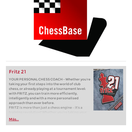
Fritz 21
YOUR PERSONAL CHESS COACH - Whether you’re
taking your first steps into the world of club
chess, or already playing at a tournament level:
with FRITZ, you can train more efficiently,
intelligently and with a more personalised
approach than ever before.
FRITZ is more than just a chess engine – it’s a
training revolution! Whether you’re taking your
first steps into the world of club chess, or already
Más...
playing at a tournament level: with FRITZ, you can
train more efficiently, intelligently and with a
more personalised approach than ever before.