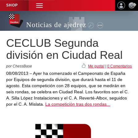
SHOP
TOGGLE
NAVIGATION
Noticias de ajedrez
CECLUB Segunda
división en Ciudad Real
por ChessBase
Me gusta!
|
0 Comentarios
08/08/2013 – Ayer ha comenzado el Campeonato de España
por Equipos de segunda división, que durará hasta el 11 de
agosto. Esta competición con 28 equipos, que se medirán en
seis rondas, se celebra en Ciudad Real. Los favoritos son el C.
A. Silla López Instalaciones y el C. A. Reverté-Albox, seguidos
por el C. A. Mislata.
La competición tras dos rondas...