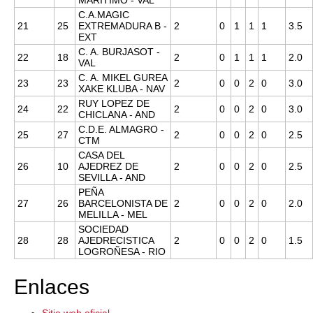
MARITIMO - VAL
C.A.MAGIC
21
25
EXTREMADURA B -
2
0
1
1
1
3.5
EXT
C. A. BURJASOT -
22
18
2
0
1
1
1
2.0
VAL
C. A. MIKEL GUREA
23
23
2
0
0
2
0
3.0
XAKE KLUBA - NAV
RUY LOPEZ DE
24
22
2
0
0
2
0
3.0
CHICLANA - AND
C.D.E. ALMAGRO -
25
27
2
0
0
2
0
2.5
CTM
CASA DEL
26
10
AJEDREZ DE
2
0
0
2
0
2.5
SEVILLA - AND
PEÑA
27
26
BARCELONISTA DE
2
0
0
2
0
2.0
MELILLA - MEL
SOCIEDAD
28
28
AJEDRECISTICA
2
0
0
2
0
1.5
LOGROÑESA - RIO
Enlaces