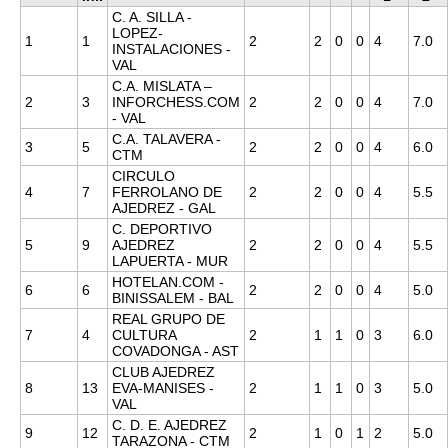
C. A. SILLA -
LOPEZ-
1
1
2
2
0
0
4
7.0
INSTALACIONES -
VAL
C.A. MISLATA –
2
3
INFORCHESS.COM
2
2
0
0
4
7.0
- VAL
C.A. TALAVERA -
3
5
2
2
0
0
4
6.0
CTM
CIRCULO
4
7
FERROLANO DE
2
2
0
0
4
5.5
AJEDREZ - GAL
C. DEPORTIVO
5
9
AJEDREZ
2
2
0
0
4
5.5
LAPUERTA - MUR
HOTELAN.COM -
6
6
2
2
0
0
4
5.0
BINISSALEM - BAL
REAL GRUPO DE
7
4
CULTURA
2
1
1
0
3
6.0
COVADONGA - AST
CLUB AJEDREZ
8
13
EVA-MANISES -
2
1
1
0
3
5.0
VAL
C. D. E. AJEDREZ
9
12
2
1
0
1
2
5.0
TARAZONA - CTM