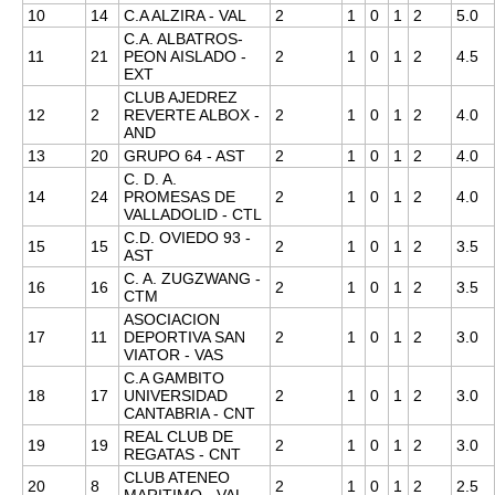
10
14
C.A ALZIRA - VAL
2
1
0
1
2
5.0
C.A. ALBATROS-
11
21
PEON AISLADO -
2
1
0
1
2
4.5
EXT
CLUB AJEDREZ
12
2
REVERTE ALBOX -
2
1
0
1
2
4.0
AND
13
20
GRUPO 64 - AST
2
1
0
1
2
4.0
C. D. A.
14
24
PROMESAS DE
2
1
0
1
2
4.0
VALLADOLID - CTL
C.D. OVIEDO 93 -
15
15
2
1
0
1
2
3.5
AST
C. A. ZUGZWANG -
16
16
2
1
0
1
2
3.5
CTM
ASOCIACION
17
11
DEPORTIVA SAN
2
1
0
1
2
3.0
VIATOR - VAS
C.A GAMBITO
18
17
UNIVERSIDAD
2
1
0
1
2
3.0
CANTABRIA - CNT
REAL CLUB DE
19
19
2
1
0
1
2
3.0
REGATAS - CNT
CLUB ATENEO
20
8
2
1
0
1
2
2.5