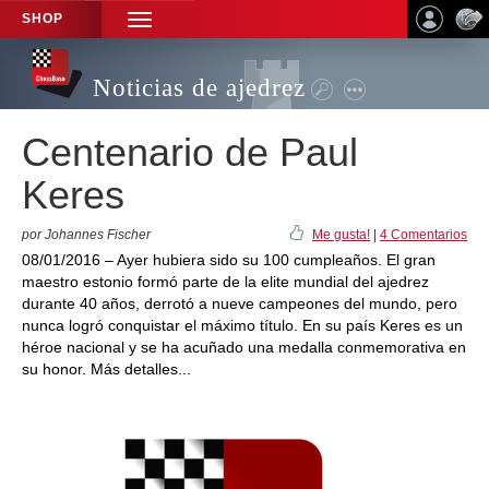
SHOP
TOGGLE
NAVIGATION
Noticias de ajedrez
Centenario de Paul
Keres
por Johannes Fischer
Me gusta!
|
4 Comentarios
08/01/2016 – Ayer hubiera sido su 100 cumpleaños. El gran
maestro estonio formó parte de la elite mundial del ajedrez
durante 40 años, derrotó a nueve campeones del mundo, pero
nunca logró conquistar el máximo título. En su país Keres es un
héroe nacional y se ha acuñado una medalla conmemorativa en
su honor. Más detalles...