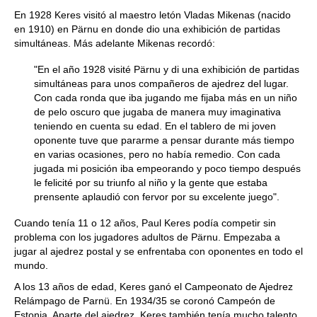
En 1928 Keres visitó al maestro letón Vladas Mikenas (nacido
en 1910) en Pärnu en donde dio una exhibición de partidas
simultáneas. Más adelante Mikenas recordó:
"En el año 1928 visité Pärnu y di una exhibición de partidas
simultáneas para unos compañeros de ajedrez del lugar.
Con cada ronda que iba jugando me fijaba más en un niño
de pelo oscuro que jugaba de manera muy imaginativa
teniendo en cuenta su edad. En el tablero de mi joven
oponente tuve que pararme a pensar durante más tiempo
en varias ocasiones, pero no había remedio. Con cada
jugada mi posición iba empeorando y poco tiempo después
le felicité por su triunfo al niño y la gente que estaba
prensente aplaudió con fervor por su excelente juego".
Cuando tenía 11 o 12 años, Paul Keres podía competir sin
problema con los jugadores adultos de Pärnu. Empezaba a
jugar al ajedrez postal y se enfrentaba con oponentes en todo el
mundo.
A los 13 años de edad, Keres ganó el Campeonato de Ajedrez
Relámpago de Parnü. En 1934/35 se coronó Campeón de
Estonia. Aparte del ajedrez, Keres también tenía mucho talento