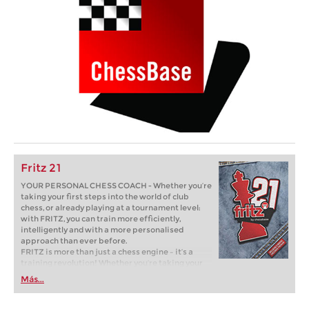
Fritz 21
YOUR PERSONAL CHESS COACH - Whether you’re
taking your first steps into the world of club
chess, or already playing at a tournament level:
with FRITZ, you can train more efficiently,
intelligently and with a more personalised
approach than ever before.
FRITZ is more than just a chess engine – it’s a
training revolution! Whether you’re taking your
first steps into the world of club chess, or already
Más...
playing at a tournament level: with FRITZ, you can
train more efficiently, intelligently and with a
more personalised approach than ever before.