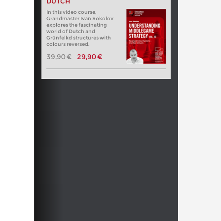
DUTCH
In this video course,
Grandmaster Ivan Sokolov
explores the fascinating
world of Dutch and
Grünfelkd structures with
colours reversed.
39,90 €
29,90 €