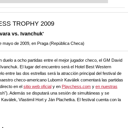
ent level: with FRITZ, you can train
 and with a more personalised
ESS TROPHY 2009
vara vs. Ivanchuk'
 de mayo de 2009, en Praga (República Checa)
un duelo a ocho partidas entre el mejor jugador checo, el GM David
Ivanchuk. El lugar del encuentro será el Hotel Best Western
entre las dos estrellas será la atracción principal del festival de
 maestro checo-americano Lubomír Kaválek comentará las partidas
directo en el
sitio web oficial
y en
Playchess.com
y
en nuestras
lash"). Además se disputará una sesión de simultáneas y se
aválek, Vlastimil Hort y Ján Plachetka. El festival cuenta con la