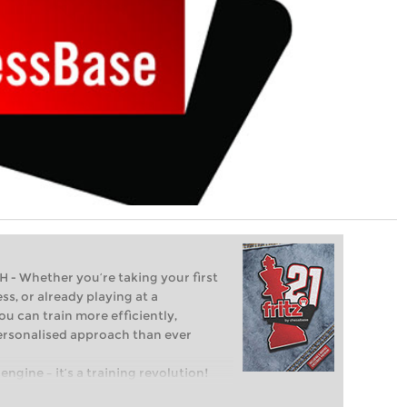
Whether you’re taking your first
ss, or already playing at a
ou can train more efficiently,
personalised approach than ever
engine – it’s a training revolution!
t steps into the world of club chess,