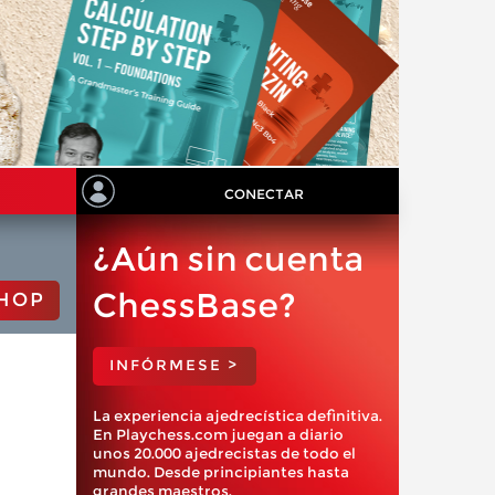
CONECTAR
¿Aún sin cuenta
ChessBase?
HOP
INFÓRMESE >
La experiencia ajedrecística definitiva.
En Playchess.com juegan a diario
unos 20.000 ajedrecistas de todo el
mundo. Desde principiantes hasta
grandes maestros.