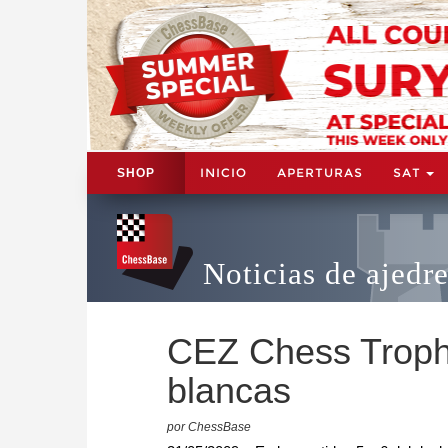
INICIO
APERTURAS
SAT
SHOP
Noticias de ajedr
CEZ Chess Trophy
blancas
por ChessBase