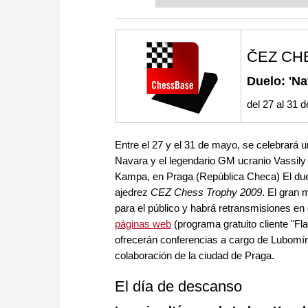
or already playing at a tournam
more efficiently, intelligently
approach than ever before.
ČEZ CH
Duelo: 'Na
del 27 al 31
Entre el 27 y el 31 de mayo, se celebrará 
Navara y el legendario GM ucranio Vassily 
Kampa, en Praga (República Checa) El duelo 
ajedrez
CEZ Chess Trophy 2009
. El gran
para el público y habrá retransmisiones en 
páginas web
(programa gratuito cliente "F
ofrecerán conferencias a cargo de Lubomír K
colaboración de la ciudad de Praga.
El día de descanso