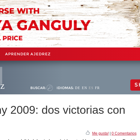
APRENDER AJEDREZ
ez
S
BUSCAR:
IDIOMAS:
DE
EN
ES
FR
 2009: dos victorias con
Me gusta!
|
0 Comentarios