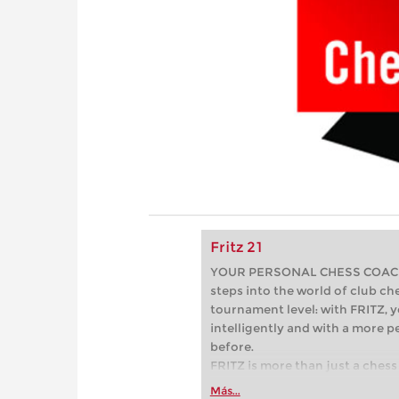
Fritz 21
YOUR PERSONAL CHESS COACH - 
steps into the world of club che
tournament level: with FRITZ, y
intelligently and with a more 
before.
FRITZ is more than just a chess 
Whether you’re taking your firs
Más...