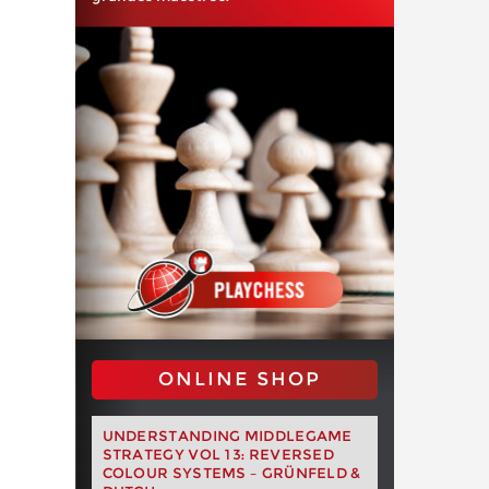
ONLINE SHOP
UNDERSTANDING MIDDLEGAME
STRATEGY VOL 13: REVERSED
COLOUR SYSTEMS – GRÜNFELD &