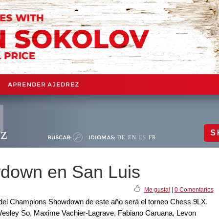
APRENDER AJEDREZ
ez
S
BUSCAR:
IDIOMAS:
DE
EN
ES
FR
down en San Luis
Me gusta!
|
0 Comentarios
a del Champions Showdown de este año será el torneo Chess 9LX.
 Wesley So, Maxime Vachier-Lagrave, Fabiano Caruana, Levon