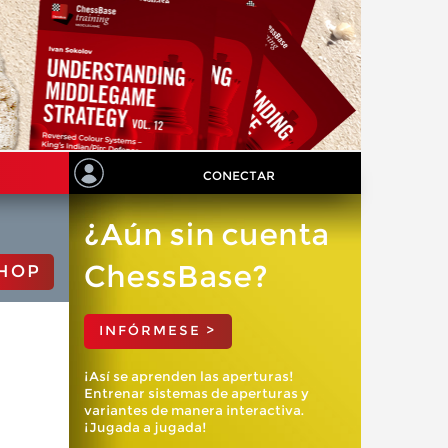
CONECTAR
¿Aún sin cuenta
ChessBase?
HOP
INFÓRMESE >
¡Así se aprenden las aperturas!
Entrenar sistemas de aperturas y
variantes de manera interactiva.
¡Jugada a jugada!