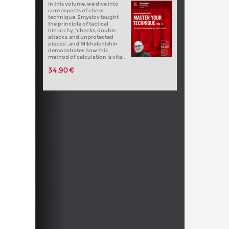
In this volume, we dive into
core aspects of chess
technique. Smyslov taught
the principle of tactical
hierarchy, “checks, double
attacks, and unprotected
pieces”, and Mikhalchishin
demonstrates how this
method of calculation is vital.
34,90 €