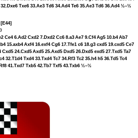
6 32.Dxe6 Txe6 33.Ae3 Td6 34.Ad4 Te6 35.Ae3 Td6 36.Ad4 ½–½
 [E44]
9
ge2 Ce4 6.Ad2 Cxd2 7.Dxd2 Cc6 8.a3 Ae7 9.Cf4 Ag5 10.b4 Ab7
xb4 15.axb4 Axf4 16.exf4 Cg6 17.Tfe1 c6 18.g3 cxd5 19.cxd5 Ce7
d4 Cxd5 24.Cxd5 Axd5 25.Axd5 Dxd5 26.Dxd5 exd5 27.Txd5 Ta7
Tc4 32.T1d4 Txd4 33.Txd4 Tc7 34.Rf3 Tc2 35.h4 h5 36.Td5 Tc4
 Rf8 41.Txd7 Txb5 42.Tb7 Txf5 43.Txb6 ½–½