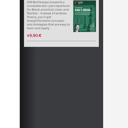
GM Blohberger presents a
complete two-part repertoire
for Black: practical, clear, and
flexible – instead of endless
theory, you’ll get
straightforward concepts
and strategies that are easy to
learn and apply.
49,90 €