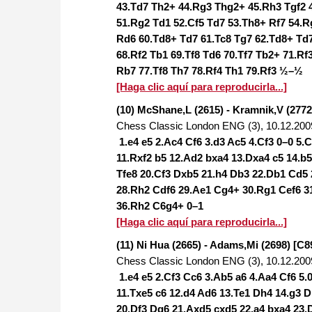
43.Td7 Th2+ 44.Rg3 Thg2+ 45.Rh3 Tgf2 4
51.Rg2 Td1 52.Cf5 Td7 53.Th8+ Rf7 54.R
Rd6 60.Td8+ Td7 61.Tc8 Tg7 62.Td8+ Td7
68.Rf2 Tb1 69.Tf8 Td6 70.Tf7 Tb2+ 71.Rf
Rb7 77.Tf8 Th7 78.Rf4 Th1 79.Rf3 ½–½
[Haga clic aquí para reproducirla...]
(10) McShane,L (2615) - Kramnik,V (2772
Chess Classic London ENG (3), 10.12.200
1.e4 e5 2.Ac4 Cf6 3.d3 Ac5 4.Cf3 0–0 5
11.Rxf2 b5 12.Ad2 bxa4 13.Dxa4 c5 14.b
Tfe8 20.Cf3 Dxb5 21.h4 Db3 22.Db1 Cd5 
28.Rh2 Cdf6 29.Ae1 Cg4+ 30.Rg1 Cef6 3
36.Rh2 C6g4+ 0–1
[Haga clic aquí para reproducirla...]
(11) Ni Hua (2665) - Adams,Mi (2698) [C8
Chess Classic London ENG (3), 10.12.200
1.e4 e5 2.Cf3 Cc6 3.Ab5 a6 4.Aa4 Cf6 5
11.Txe5 c6 12.d4 Ad6 13.Te1 Dh4 14.g3 
20.Df3 Dg6 21.Axd5 cxd5 22.a4 bxa4 23.