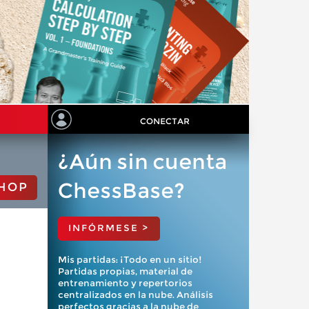
CONECTAR
¿Aún sin cuenta
ChessBase?
HOP
INFÓRMESE >
Mis partidas: ¡Todo en un sitio!
Partidas propias, material de
entrenamiento y repertorios
centralizados en la nube. Análisis
perfectos gracias a la nube de