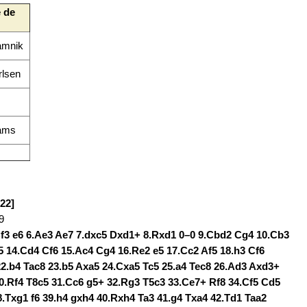
 de
amnik
lsen
ams
B22]
9
.Cf3 e6 6.Ae3 Ae7 7.dxc5 Dxd1+ 8.Rxd1 0–0 9.Cbd2 Cg4 10.Cb3
5 14.Cd4 Cf6 15.Ac4 Cg4 16.Re2 e5 17.Cc2 Af5 18.h3 Cf6
2.b4 Tac8 23.b5 Axa5 24.Cxa5 Tc5 25.a4 Tec8 26.Ad3 Axd3+
0.Rf4 T8c5 31.Cc6 g5+ 32.Rg3 T5c3 33.Ce7+ Rf8 34.Cf5 Cd5
.Txg1 f6 39.h4 gxh4 40.Rxh4 Ta3 41.g4 Txa4 42.Td1 Taa2