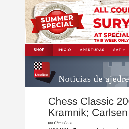
INICIO
APERTURAS
SAT
SHOP
Noticias de ajedr
Chess Classic 20
Kramnik; Carlsen
por ChessBase