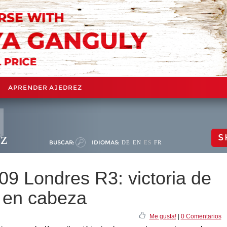
APRENDER AJEDREZ
ez
S
BUSCAR:
IDIOMAS:
DE
EN
ES
FR
09 Londres R3: victoria de
 en cabeza
Me gusta!
|
0 Comentarios