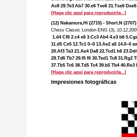
Ac8 29.Te3 Ab7 30.e6 Txe6 31.Txe6 Dxe
[Haga clic aquí para reproducirla...]
(12) Nakamura,Hi (2715) - Short,N (2707)
Chess Classic London ENG (3), 10.12.200
1.d4 Cf6 2.c4 e6 3.Cc3 Ab4 4.e3 b6 5.C
11.d5 Ce5 12.Tc1 0–0 13.Ae2 a5 14.0–0 a
20.Af3 Ta3 21.Ae4 Da8 22.Tcd1 h6 23.D
28.Td6 Tb7 29.f5 f6 30.Ted1 Tc8 31.Rg2 
37.Tb5 Tc6 38.Td5 Tc4 39.b5 Tb4 40.Re3
[Haga clic aquí para reproducirla...]
Impresiones fotográficas