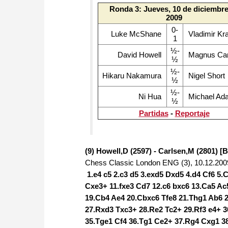
Ronda 3: Jueves, 10 de diciembre
2009
0-
Luke McShane
Vladimir Kr
1
½-
David Howell
Magnus Car
½
½-
Hikaru Nakamura
Nigel Short
½
½-
Ni Hua
Michael Ad
½
Partidas
-
Reportaje
(9) Howell,D (2597) - Carlsen,M (2801) [
Chess Classic London ENG (3), 10.12.200
1.e4 c5 2.c3 d5 3.exd5 Dxd5 4.d4 Cf6 5
Cxe3+ 11.fxe3 Cd7 12.c6 bxc6 13.Ca5 Ac
19.Cb4 Ae4 20.Cbxc6 Tfe8 21.Thg1 Ab6 2
27.Rxd3 Txc3+ 28.Re2 Tc2+ 29.Rf3 e4+ 3
35.Tge1 Cf4 36.Tg1 Ce2+ 37.Rg4 Cxg1 38