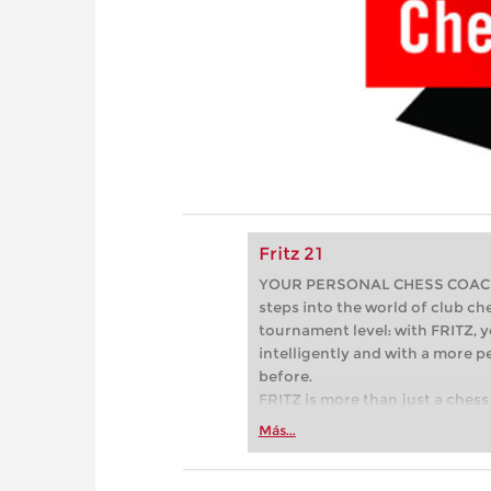
Fritz 21
YOUR PERSONAL CHESS COACH - 
steps into the world of club che
tournament level: with FRITZ, y
intelligently and with a more 
before.
FRITZ is more than just a chess 
Whether you’re taking your firs
Más...
or already playing at a tournam
more efficiently, intelligently