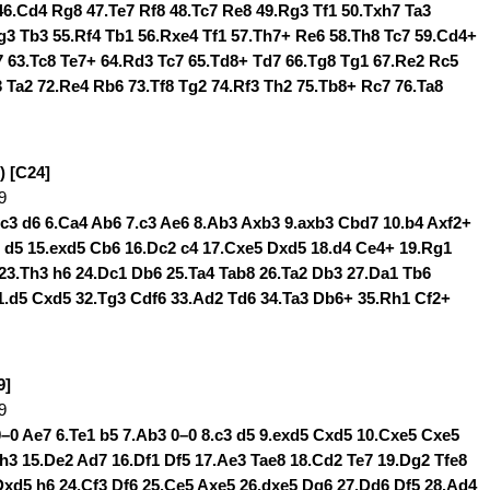
6.Cd4 Rg8 47.Te7 Rf8 48.Tc7 Re8 49.Rg3 Tf1 50.Txh7 Ta3
g3 Tb3 55.Rf4 Tb1 56.Rxe4 Tf1 57.Th7+ Re6 58.Th8 Tc7 59.Cd4+
 63.Tc8 Te7+ 64.Rd3 Tc7 65.Td8+ Td7 66.Tg8 Tg1 67.Re2 Rc5
3 Ta2 72.Re4 Rb6 73.Tf8 Tg2 74.Rf3 Th2 75.Tb8+ Rc7 76.Ta8
) [C24]
9
.Cc3 d6 6.Ca4 Ab6 7.c3 Ae6 8.Ab3 Axb3 9.axb3 Cbd7 10.b4 Axf2+
5 d5 15.exd5 Cb6 16.Dc2 c4 17.Cxe5 Dxd5 18.d4 Ce4+ 19.Rg1
23.Th3 h6 24.Dc1 Db6 25.Ta4 Tab8 26.Ta2 Db3 27.Da1 Tb6
1.d5 Cxd5 32.Tg3 Cdf6 33.Ad2 Td6 34.Ta3 Db6+ 35.Rh1 Cf2+
9]
9
.0–0 Ae7 6.Te1 b5 7.Ab3 0–0 8.c3 d5 9.exd5 Cxd5 10.Cxe5 Cxe5
Dh3 15.De2 Ad7 16.Df1 Df5 17.Ae3 Tae8 18.Cd2 Te7 19.Dg2 Tfe8
Dxd5 h6 24.Cf3 Df6 25.Ce5 Axe5 26.dxe5 Dg6 27.Dd6 Df5 28.Ad4