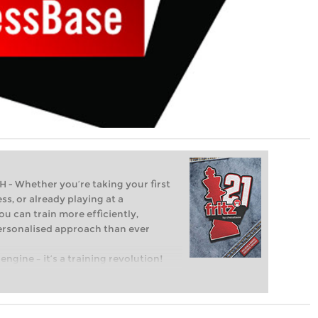
Whether you’re taking your first
ss, or already playing at a
ou can train more efficiently,
personalised approach than ever
engine – it’s a training revolution!
t steps into the world of club chess,
ent level: with FRITZ, you can train
 and with a more personalised