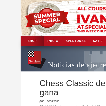
INICIO
APERTURAS
SAT
SHOP
Noticias de ajedr
Chess Classic de
gana
por ChessBase