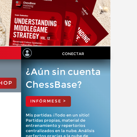
CONECTAR
¿Aún sin cuenta
ChessBase?
HOP
INFÓRMESE >
Mis partidas: ¡Todo en un sitio!
Partidas propias, material de
entrenamiento y repertorios
centralizados en la nube. Análisis
perfectos gracias a la nube de