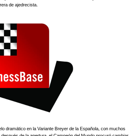
rera de ajedrecista.
elo dramático en la Variante Breyer de la Española, con muchos
to después de la apertura, el Campeón del Mundo procuró cambiar