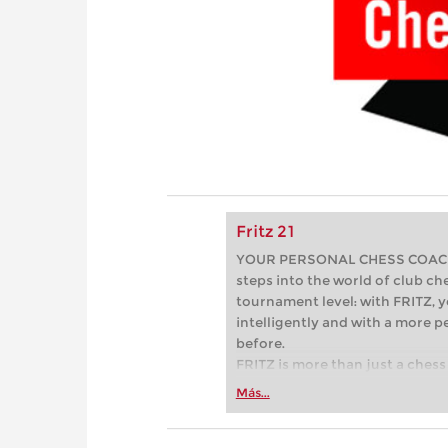
Fritz 21
YOUR PERSONAL CHESS COACH - 
steps into the world of club che
tournament level: with FRITZ, y
intelligently and with a more 
before.
FRITZ is more than just a chess 
Whether you’re taking your firs
Más...
or already playing at a tournam
more efficiently, intelligently