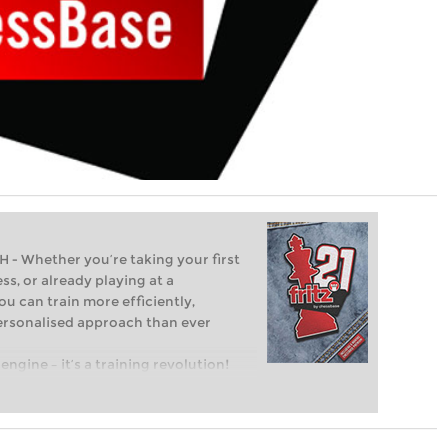
Whether you’re taking your first
ss, or already playing at a
ou can train more efficiently,
personalised approach than ever
engine – it’s a training revolution!
t steps into the world of club chess,
ent level: with FRITZ, you can train
 and with a more personalised