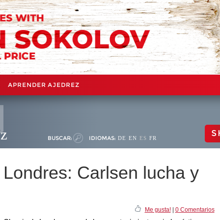
APRENDER AJEDREZ
ez
S
BUSCAR:
IDIOMAS:
DE
EN
ES
FR
 Londres: Carlsen lucha y
Me gusta!
|
0 Comentarios