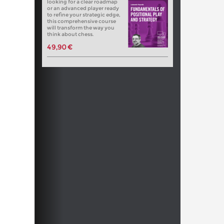
looking for a clear roadmap
or an advanced player ready
to refine your strategic edge,
this comprehensive course
will transform the way you
think about chess.
49,90 €