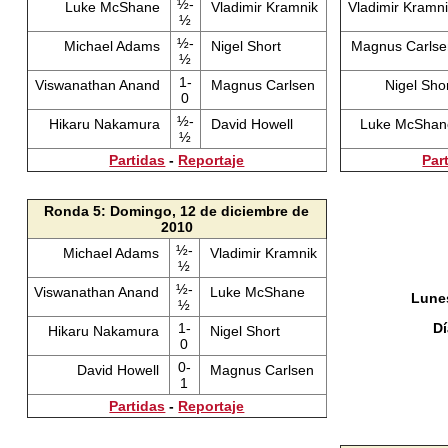
½-
Luke McShane
Vladimir Kramnik
Vladimir Kramn
½
½-
Michael Adams
Nigel Short
Magnus Carls
½
1-
Viswanathan Anand
Magnus Carlsen
Nigel Sho
0
½-
Hikaru Nakamura
David Howell
Luke McSha
½
Partidas
-
Reportaje
Par
Ronda 5: Domingo, 12 de diciembre de
2010
½-
Michael Adams
Vladimir Kramnik
½
½-
Viswanathan Anand
Luke McShane
Lunes
½
1-
D
Hikaru Nakamura
Nigel Short
0
0-
David Howell
Magnus Carlsen
1
Partidas
-
Reportaje