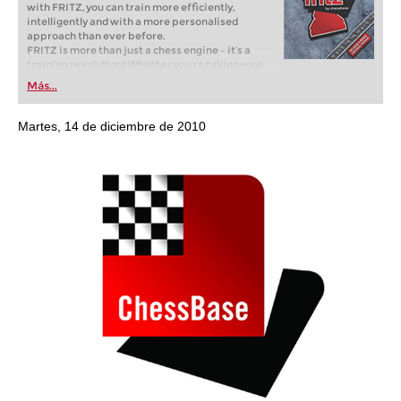
with FRITZ, you can train more efficiently,
intelligently and with a more personalised
approach than ever before.
FRITZ is more than just a chess engine – it’s a
training revolution! Whether you’re taking your
first steps into the world of club chess, or already
Más...
playing at a tournament level: with FRITZ, you can
train more efficiently, intelligently and with a
more personalised approach than ever before.
Martes, 14 de diciembre de 2010