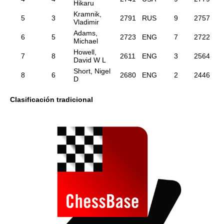
Hikaru
Kramnik,
5
3
2791
RUS
9
2757
Vladimir
Adams,
6
5
2723
ENG
7
2722
Michael
Howell,
7
8
2611
ENG
3
2564
David W L
Short, Nigel
8
6
2680
ENG
2
2446
D
Clasificación tradicional