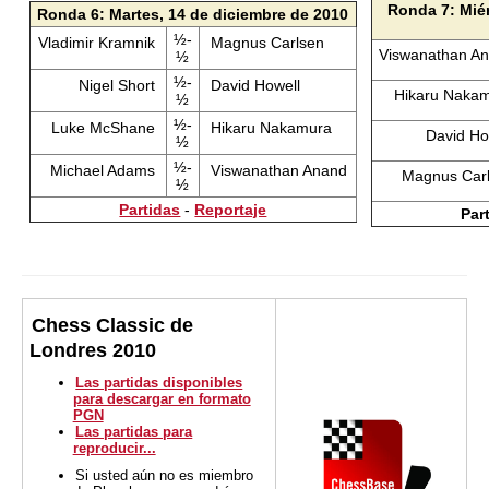
Ronda 7: Miér
Ronda 6: Martes, 14 de diciembre de 2010
½-
Vladimir Kramnik
Magnus Carlsen
Viswanathan A
½
½-
Nigel Short
David Howell
Hikaru Naka
½
½-
Luke McShane
Hikaru Nakamura
David Ho
½
½-
Michael Adams
Viswanathan Anand
Magnus Car
½
Partidas
-
Reportaje
Par
Chess Classic de
Londres 2010
Las partidas disponibles
para descargar en formato
PGN
Las partidas para
reproducir...
Si usted aún no es miembro