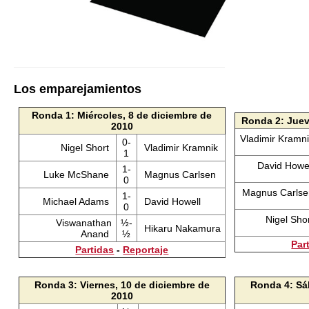
Los emparejamientos
Ronda 1: Miércoles, 8 de diciembre de
Ronda 2: Juev
2010
Vladimir Kramn
0-
Nigel Short
Vladimir Kramnik
1
David Howe
1-
Luke McShane
Magnus Carlsen
0
Magnus Carls
1-
Michael Adams
David Howell
0
Nigel Sho
Viswanathan
½-
Hikaru Nakamura
Anand
½
Par
Partidas
-
Reportaje
Ronda 3: Viernes, 10 de diciembre de
Ronda 4: Sá
2010