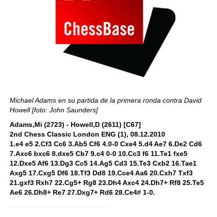
Michael Adams en su partida de la primera ronda contra David
Howell [foto: John Saunders]
Adams,Mi (2723) - Howell,D (2611) [C67]
2nd Chess Classic London ENG (1), 08.12.2010
1.e4 e5 2.Cf3 Cc6 3.Ab5 Cf6 4.0-0 Cxe4 5.d4 Ae7 6.De2 Cd6
7.Axc6 bxc6 8.dxe5 Cb7 9.c4 0-0 10.Cc3 f6 11.Te1 fxe5
12.Dxe5 Af6 13.Dg3 Cc5 14.Ag5 Cd3 15.Te3 Cxb2 16.Tae1
Axg5 17.Cxg5 Df6 18.Tf3 Dd8 19.Cce4 Aa6 20.Cxh7 Txf3
21.gxf3 Rxh7 22.Cg5+ Rg8 23.Dh4 Axc4 24.Dh7+ Rf8 25.Te5
Ae6 26.Dh8+ Re7 27.Dxg7+ Rd6 28.Ce4# 1-0.