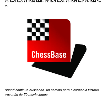
70.Ae3 Aa5 71.Rd4 Ab6+ 72.Rc3 Aa5+ 73.Rd3 Ac7 74.Rd4 ½-
½.
Anand continúa buscando un camino para alcanzar la victoria
tras más de 70 movimientos