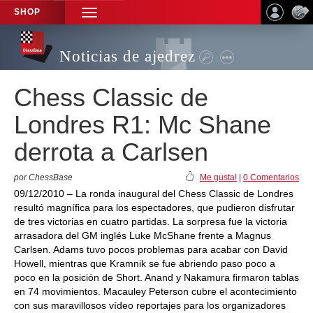
SHOP
TOGGLE
NAVIGATION
Noticias de ajedrez
Chess Classic de
Londres R1: Mc Shane
derrota a Carlsen
por ChessBase
Me gusta!
|
0 Comentarios
09/12/2010 – La ronda inaugural del Chess Classic de Londres
resultó magnífica para los espectadores, que pudieron disfrutar
de tres victorias en cuatro partidas. La sorpresa fue la victoria
arrasadora del GM inglés Luke McShane frente a Magnus
Carlsen. Adams tuvo pocos problemas para acabar con David
Howell, mientras que Kramnik se fue abriendo paso poco a
poco en la posición de Short. Anand y Nakamura firmaron tablas
en 74 movimientos. Macauley Peterson cubre el acontecimiento
con sus maravillosos vídeo reportajes para los organizadores