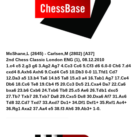
McShane,L (2645) - Carlsen,M (2802) [A37]
2nd Chess Classic London ENG (1), 08.12.2010
1.c4 c5 2.g3 g6 3.Ag2 Ag7 4.Cc3 Cc6 5.Cf3 d6 6.0-0 Ch6 7.d4
cxd4 8.Axh6 Axh6 9.Cxd4 Ce5 10.Db3 0-0 11.Tfd1 Cd7
12.Da3 a5 13.b4 Ta6 14.b5 Ta8 15.e3 a4 16.Tab1 Ag7 17.Ce4
Db6 18.Cc6 Te8 19.Cb4 f5 20.Cc3 Dc5 21.Cxa4 Da7 22.Ca6
bxa6 23.b6 Cxb6 24.Txb6 Tb8 25.c5 Ae6 26.Tdb1 dxc5
27.Tb7 Txb7 28.Txb7 Da8 29.Cxc5 Dc8 30.Dxa6 Af7 31.Ac6
Td8 32.Cd7 Txd7 33.Axd7 Dc1+ 34.Df1 Dxf1+ 35.Rxf1 Ac4+
36.Rg1 Axa2 37.Aa4 e5 38.f3 Ah6 39.Ab3+ 1-0.