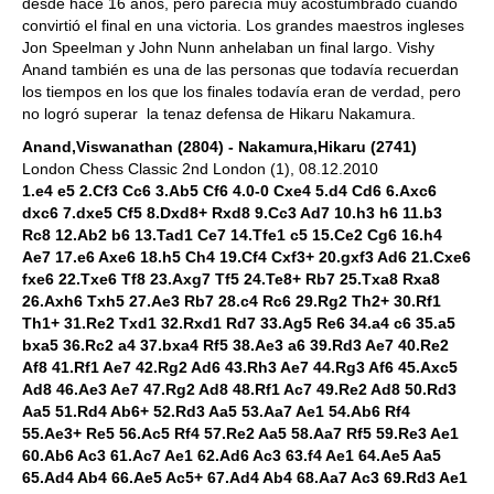
desde hace 16 años, pero parecía muy acostumbrado cuando
convirtió el final en una victoria. Los grandes maestros ingleses
Jon Speelman y John Nunn anhelaban un final largo. Vishy
Anand también es una de las personas que todavía recuerdan
los tiempos en los que los finales todavía eran de verdad, pero
no logró superar la tenaz defensa de Hikaru Nakamura.
Anand,Viswanathan (2804) - Nakamura,Hikaru (2741)
London Chess Classic 2nd London (1), 08.12.2010
1.e4 e5 2.Cf3 Cc6 3.Ab5 Cf6 4.0-0 Cxe4 5.d4 Cd6 6.Axc6
dxc6 7.dxe5 Cf5 8.Dxd8+ Rxd8 9.Cc3 Ad7 10.h3 h6 11.b3
Rc8 12.Ab2 b6 13.Tad1 Ce7 14.Tfe1 c5 15.Ce2 Cg6 16.h4
Ae7 17.e6 Axe6 18.h5 Ch4 19.Cf4 Cxf3+ 20.gxf3 Ad6 21.Cxe6
fxe6 22.Txe6 Tf8 23.Axg7 Tf5 24.Te8+ Rb7 25.Txa8 Rxa8
26.Axh6 Txh5 27.Ae3 Rb7 28.c4 Rc6 29.Rg2 Th2+ 30.Rf1
Th1+ 31.Re2 Txd1 32.Rxd1 Rd7 33.Ag5 Re6 34.a4 c6 35.a5
bxa5 36.Rc2 a4 37.bxa4 Rf5 38.Ae3 a6 39.Rd3 Ae7 40.Re2
Af8 41.Rf1 Ae7 42.Rg2 Ad6 43.Rh3 Ae7 44.Rg3 Af6 45.Axc5
Ad8 46.Ae3 Ae7 47.Rg2 Ad8 48.Rf1 Ac7 49.Re2 Ad8 50.Rd3
Aa5 51.Rd4 Ab6+ 52.Rd3 Aa5 53.Aa7 Ae1 54.Ab6 Rf4
55.Ae3+ Re5 56.Ac5 Rf4 57.Re2 Aa5 58.Aa7 Rf5 59.Re3 Ae1
60.Ab6 Ac3 61.Ac7 Ae1 62.Ad6 Ac3 63.f4 Ae1 64.Ae5 Aa5
65.Ad4 Ab4 66.Ae5 Ac5+ 67.Ad4 Ab4 68.Aa7 Ac3 69.Rd3 Ae1