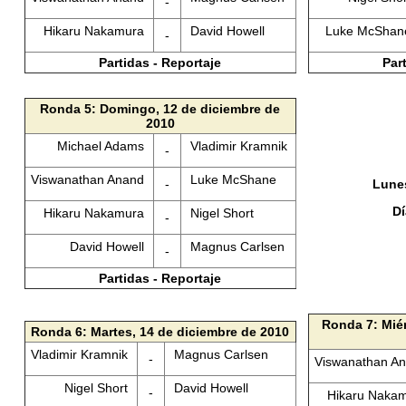
-
Hikaru Nakamura
David Howell
Luke McSha
-
Partidas - Reportaje
Par
Ronda 5: Domingo, 12 de diciembre de
2010
Michael Adams
Vladimir Kramnik
-
Viswanathan Anand
Luke McShane
-
Lunes
D
Hikaru Nakamura
Nigel Short
-
David Howell
Magnus Carlsen
-
Partidas - Reportaje
Ronda 7: Miér
Ronda 6: Martes, 14 de diciembre de 2010
Vladimir Kramnik
Magnus Carlsen
-
Viswanathan A
Nigel Short
David Howell
-
Hikaru Naka