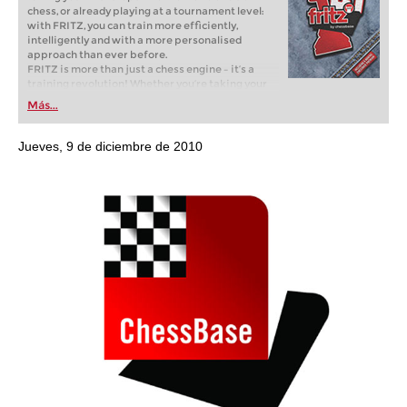
chess, or already playing at a tournament level:
with FRITZ, you can train more efficiently,
intelligently and with a more personalised
approach than ever before.
FRITZ is more than just a chess engine – it’s a
training revolution! Whether you’re taking your
first steps into the world of club chess, or already
Más...
playing at a tournament level: with FRITZ, you can
train more efficiently, intelligently and with a
more personalised approach than ever before.
Jueves, 9 de diciembre de 2010