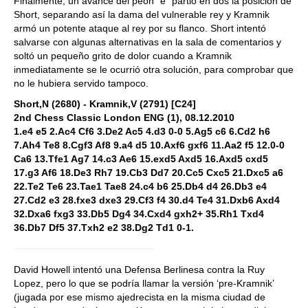
Finalmente, un avance del peón "e" partió en dos la posición de
Short, separando así la dama del vulnerable rey y Kramnik
armó un potente ataque al rey por su flanco. Short intentó
salvarse con algunas alternativas en la sala de comentarios y
soltó un pequeño grito de dolor cuando a Kramnik
inmediatamente se le ocurrió otra solución, para comprobar que
no le hubiera servido tampoco.
Short,N (2680) - Kramnik,V (2791) [C24]
2nd Chess Classic London ENG (1), 08.12.2010
1.e4 e5 2.Ac4 Cf6 3.De2 Ac5 4.d3 0-0 5.Ag5 c6 6.Cd2 h6
7.Ah4 Te8 8.Cgf3 Af8 9.a4 d5 10.Axf6 gxf6 11.Aa2 f5 12.0-0
Ca6 13.Tfe1 Ag7 14.c3 Ae6 15.exd5 Axd5 16.Axd5 cxd5
17.g3 Af6 18.De3 Rh7 19.Cb3 Dd7 20.Cc5 Cxc5 21.Dxc5 a6
22.Te2 Te6 23.Tae1 Tae8 24.c4 b6 25.Db4 d4 26.Db3 e4
27.Cd2 e3 28.fxe3 dxe3 29.Cf3 f4 30.d4 Te4 31.Dxb6 Axd4
32.Dxa6 fxg3 33.Db5 Dg4 34.Cxd4 gxh2+ 35.Rh1 Txd4
36.Db7 Df5 37.Txh2 e2 38.Dg2 Td1 0-1.
David Howell intentó una Defensa Berlinesa contra la Ruy
Lopez, pero lo que se podría llamar la versión ‘pre-Kramnik’
(jugada por ese mismo ajedrecista en la misma ciudad de