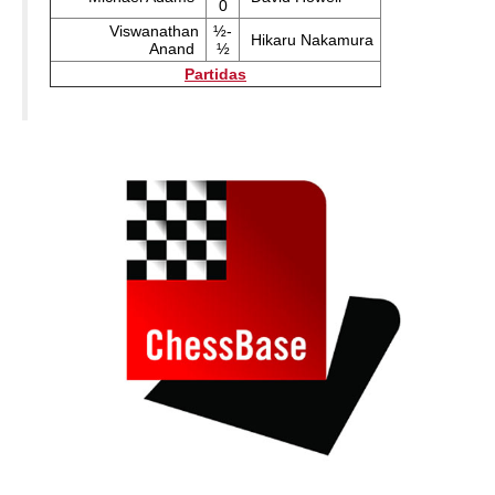
0
Viswanathan
½-
Hikaru Nakamura
Anand
½
Partidas