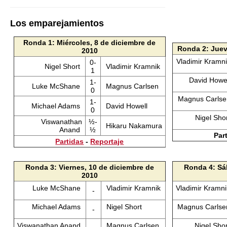
Los emparejamientos
Ronda 1: Miércoles, 8 de diciembre de
Ronda 2: Juev
2010
Vladimir Kramn
0-
Nigel Short
Vladimir Kramnik
1
David Howe
1-
Luke McShane
Magnus Carlsen
0
Magnus Carls
1-
Michael Adams
David Howell
0
Nigel Sho
Viswanathan
½-
Hikaru Nakamura
Anand
½
Par
Partidas
-
Reportaje
Ronda 3: Viernes, 10 de diciembre de
Ronda 4: Sá
2010
Luke McShane
Vladimir Kramnik
Vladimir Kramn
-
Michael Adams
Nigel Short
Magnus Carls
-
Viswanathan Anand
Magnus Carlsen
Nigel Sho