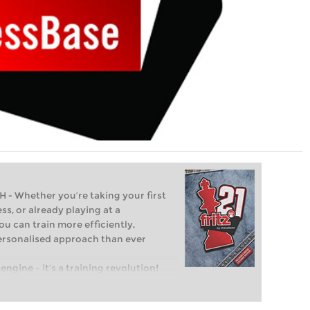
Whether you’re taking your first
ss, or already playing at a
ou can train more efficiently,
personalised approach than ever
engine – it’s a training revolution!
t steps into the world of club chess,
ent level: with FRITZ, you can train