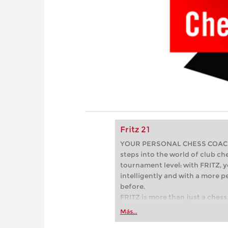
Fritz 21
YOUR PERSONAL CHESS COACH - 
steps into the world of club che
tournament level: with FRITZ, y
intelligently and with a more 
before.
FRITZ is more than just a chess 
Whether you’re taking your firs
Más...
or already playing at a tournam