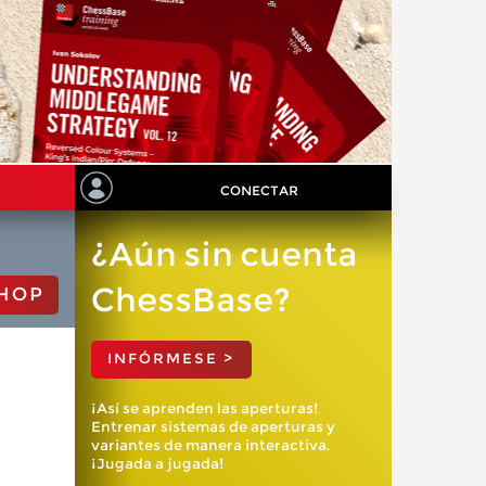
CONECTAR
¿Aún sin cuenta
ChessBase?
HOP
INFÓRMESE >
¡Así se aprenden las aperturas!
Entrenar sistemas de aperturas y
variantes de manera interactiva.
¡Jugada a jugada!