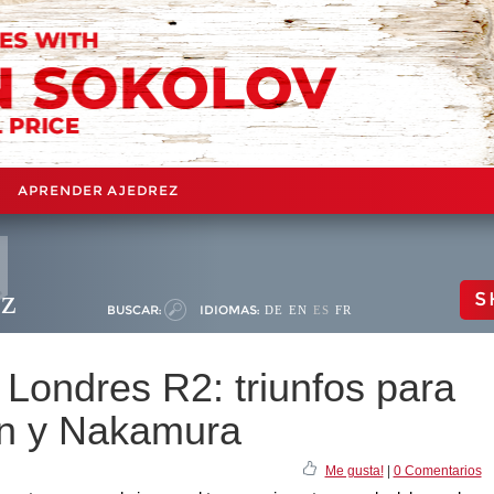
APRENDER AJEDREZ
ez
S
BUSCAR:
IDIOMAS:
DE
EN
ES
FR
Londres R2: triunfos para
n y Nakamura
Me gusta!
|
0 Comentarios