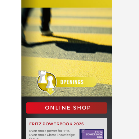
ONLINE SHOP
FRITZ POWERBOOK 2026
Even more power forFritz.
Even more Chess knowledge
for you.