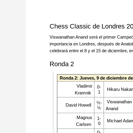
Chess Classic de Londres 2
Viswanathan Anand será el primer Campeón 
importancia en Londres, después de Anato
celebrará entre el 8 y el 15 de diciembre, 
Ronda 2
Ronda 2: Jueves, 9 de diciembre de
Vladimir
0-
Hikaru Naka
1
Kramnik
Viswanathan
½-
David Howell
½
Anand
Magnus
1-
Michael Ada
0
Carlsen
0-