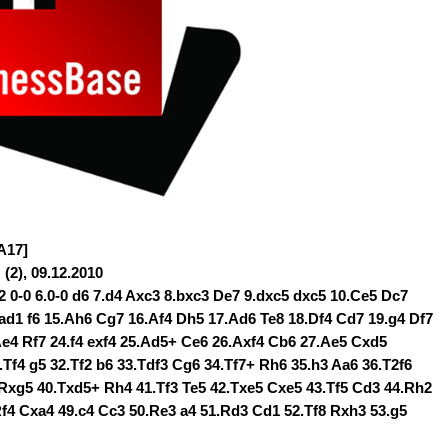
A17]
2), 09.12.2010
g2 0-0 6.0-0 d6 7.d4 Axc3 8.bxc3 De7 9.dxc5 dxc5 10.Ce5 Dc7
ad1 f6 15.Ah6 Cg7 16.Af4 Dh5 17.Ad6 Te8 18.Df4 Cd7 19.g4 Df7
e4 Rf7 24.f4 exf4 25.Ad5+ Ce6 26.Axf4 Cb6 27.Ae5 Cxd5
Tf4 g5 32.Tf2 b6 33.Tdf3 Cg6 34.Tf7+ Rh6 35.h3 Aa6 36.T2f6
Rxg5 40.Txd5+ Rh4 41.Tf3 Te5 42.Txe5 Cxe5 43.Tf5 Cd3 44.Rh2
Rf4 Cxa4 49.c4 Cc3 50.Re3 a4 51.Rd3 Cd1 52.Tf8 Rxh3 53.g5