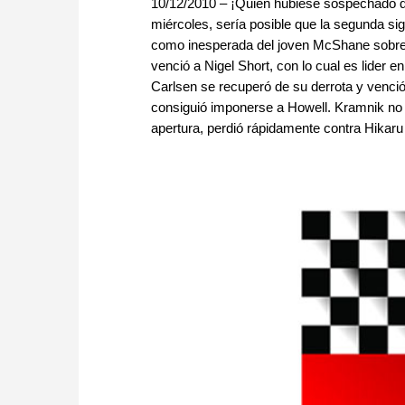
10/12/2010 – ¡Quién hubiese sospechado q
miércoles, sería posible que la segunda si
como inesperada del joven McShane sobre 
venció a Nigel Short, con lo cual es lider en
Carlsen se recuperó de su derrota y venci
consiguió imponerse a Howell. Kramnik no 
apertura, perdió rápidamente contra Hikar