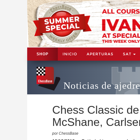
INICIO
APERTURAS
SAT
SHOP
Noticias de ajedr
Chess Classic de 
McShane, Carlse
por ChessBase