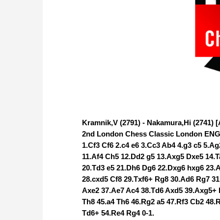
Kramnik,V (2791) - Nakamura,Hi (2741) [
2nd London Chess Classic London ENG (
1.Cf3 Cf6 2.c4 e6 3.Cc3 Ab4 4.g3 c5 5.A
11.Af4 Ch5 12.Dd2 g5 13.Axg5 Dxe5 14.T
20.Td3 e5 21.Dh6 Dg6 22.Dxg6 hxg6 23.A
28.cxd5 Cf8 29.Txf6+ Rg8 30.Ad6 Rg7 31.
Axe2 37.Ae7 Ac4 38.Td6 Axd5 39.Axg5+ 
Th8 45.a4 Th6 46.Rg2 a5 47.Rf3 Cb2 48.
Td6+ 54.Re4 Rg4 0-1.