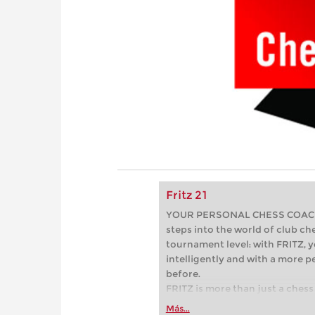
Fritz 21
YOUR PERSONAL CHESS COACH - 
steps into the world of club che
tournament level: with FRITZ, y
intelligently and with a more 
before.
FRITZ is more than just a chess 
Whether you’re taking your firs
Más...