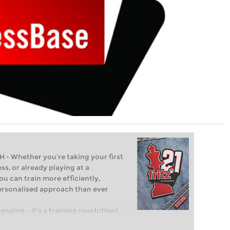
Whether you’re taking your first
ss, or already playing at a
ou can train more efficiently,
personalised approach than ever
engine – it’s a training revolution!
t steps into the world of club chess,