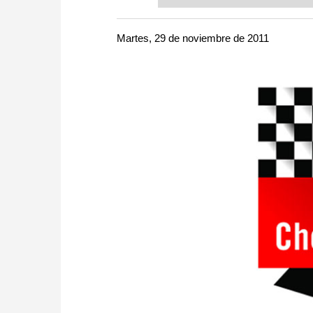
or already playing at a tournam
more efficiently, intelligently
approach than ever before.
Martes, 29 de noviembre de 2011