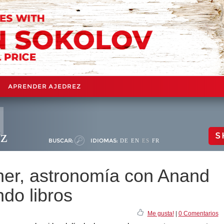
APRENDER AJEDREZ
ez
S
BUSCAR:
IDIOMAS:
DE
EN
ES
FR
er, astronomía con Anand
do libros
Me gusta!
|
0 Comentarios