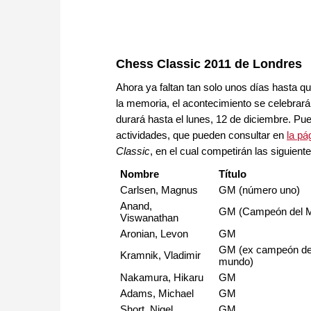
Chess Classic 2011 de Londres
Ahora ya faltan tan solo unos días hasta 
la memoria, el acontecimiento se celebrará
durará hasta el lunes, 12 de diciembre. Pu
actividades, que pueden consultar en
la pá
Classic
, en el cual competirán las siguient
Nombre
Título
Carlsen, Magnus
GM (número uno)
Anand,
GM (Campeón del 
Viswanathan
Aronian, Levon
GM
GM (ex campeón de
Kramnik, Vladimir
mundo)
Nakamura, Hikaru
GM
Adams, Michael
GM
Short, Nigel
GM