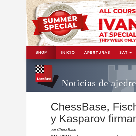
INICIO
APERTURAS
SAT
SHOP
Noticias de ajedr
ChessBase, Fisch
y Kasparov firman
por ChessBase