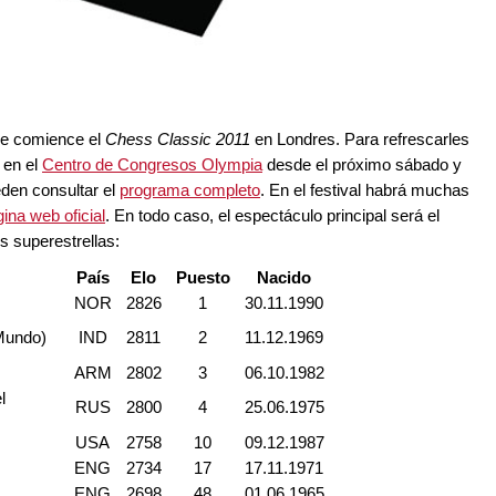
que comience el
Chess Classic 2011
en Londres. Para refrescarles
 en el
Centro de Congresos Olympia
desde el próximo sábado y
eden consultar el
programa completo
. En el festival habrá muchas
gina web oficial
. En todo caso, el espectáculo principal será el
es superestrellas:
País
Elo
Puesto
Nacido
NOR
2826
1
30.11.1990
Mundo)
IND
2811
2
11.12.1969
ARM
2802
3
06.10.1982
l
RUS
2800
4
25.06.1975
USA
2758
10
09.12.1987
ENG
2734
17
17.11.1971
ENG
2698
48
01.06.1965