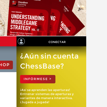
CONECTAR
¿Aún sin cuenta
ChessBase?
HOP
INFÓRMESE >
¡Así se aprenden las aperturas!
Entrenar sistemas de aperturas y
variantes de manera interactiva.
¡Jugada a jugada!