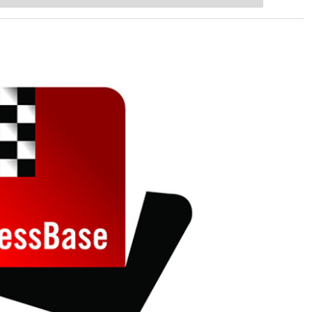
ent level: with FRITZ, you can train
 and with a more personalised