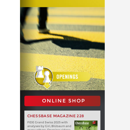
ONLINE SHOP
CHESSBASE MAGAZINE 228
FIDE Grand Swiss 2025 with
analyses by Giri, Blübaum and
many others. Opening videos