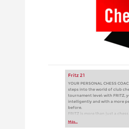
Fritz 21
YOUR PERSONAL CHESS COACH - 
steps into the world of club che
tournament level: with FRITZ, y
intelligently and with a more 
before.
FRITZ is more than just a chess 
Whether you’re taking your firs
Más...
or already playing at a tournam