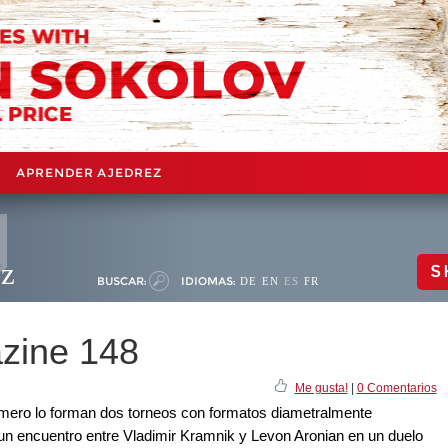
APRENDER AJEDREZ
ez
S
BUSCAR:
IDIOMAS:
DE
EN
ES
FR
zine 148
Me gusta!
|
0 Comentarios
número lo forman dos torneos con formatos diametralmente
 un encuentro entre Vladimir Kramnik y Levon Aronian en un duelo