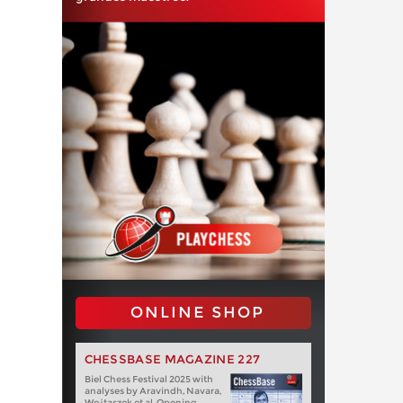
ONLINE SHOP
CHESSBASE MAGAZINE 227
Biel Chess Festival 2025 with
analyses by Aravindh, Navara,
Wojtaszek et al. Opening