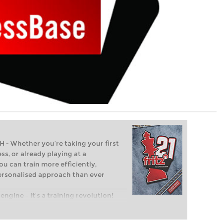
Whether you’re taking your first
ss, or already playing at a
ou can train more efficiently,
personalised approach than ever
engine – it’s a training revolution!
t steps into the world of club chess,
ent level: with FRITZ, you can train