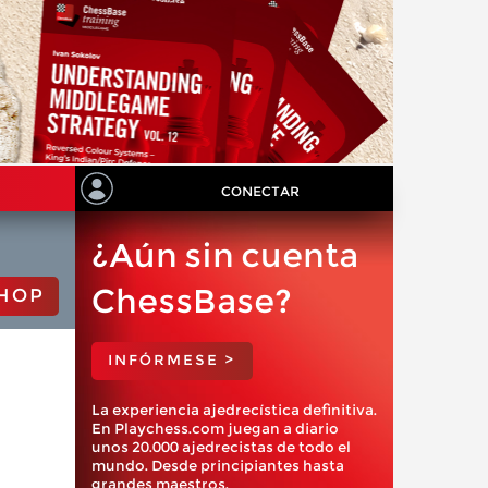
CONECTAR
¿Aún sin cuenta
ChessBase?
HOP
INFÓRMESE >
La experiencia ajedrecística definitiva.
En Playchess.com juegan a diario
unos 20.000 ajedrecistas de todo el
mundo. Desde principiantes hasta
grandes maestros.