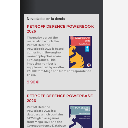
Novedades en la tienda
PETROFF DEFENCE POWERBOOK
2026
The major part of the
material on which the
Petroff Defence
Powerbook 2026 is based
comes from the engine
room of playchess.com:
357 000 games. This
imposing number is
supplemented by another
17 000 from Mega and from correspondence
chess.
9,90 €
PETROFF DEFENCE POWERBASE
2026
Petroff Defence
Powerbase 2026 is a
database which contains
6475 high class games
from Mega 2026 and the
Correspondence Database