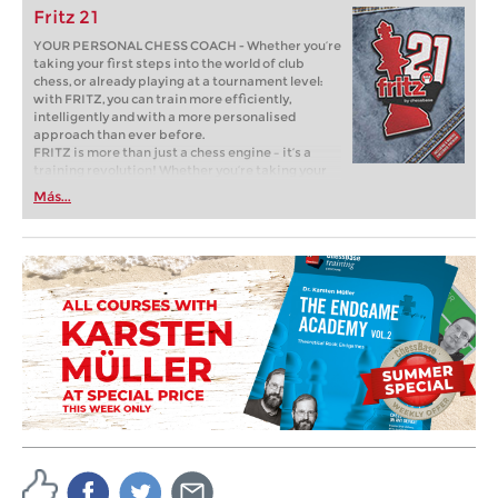
Fritz 21
YOUR PERSONAL CHESS COACH - Whether you’re
taking your first steps into the world of club
chess, or already playing at a tournament level:
with FRITZ, you can train more efficiently,
intelligently and with a more personalised
approach than ever before.
FRITZ is more than just a chess engine – it’s a
training revolution! Whether you’re taking your
first steps into the world of club chess, or already
Más...
playing at a tournament level: with FRITZ, you can
train more efficiently, intelligently and with a
more personalised approach than ever before.