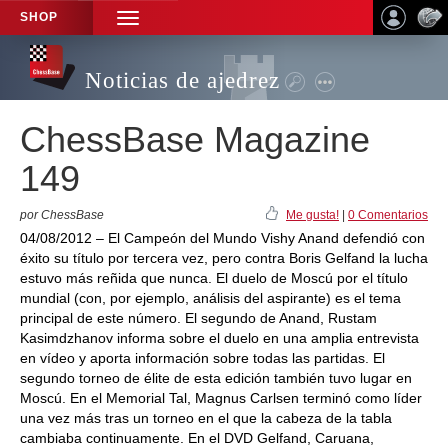
SHOP
TOGGLE
NAVIGATION
Noticias de ajedrez
ChessBase Magazine
149
por ChessBase
Me gusta!
|
0 Comentarios
04/08/2012 – El Campeón del Mundo Vishy Anand defendió con
éxito su título por tercera vez, pero contra Boris Gelfand la lucha
estuvo más reñida que nunca. El duelo de Moscú por el título
mundial (con, por ejemplo, análisis del aspirante) es el tema
principal de este número. El segundo de Anand, Rustam
Kasimdzhanov informa sobre el duelo en una amplia entrevista
en vídeo y aporta información sobre todas las partidas. El
segundo torneo de élite de esta edición también tuvo lugar en
Moscú. En el Memorial Tal, Magnus Carlsen terminó como líder
una vez más tras un torneo en el que la cabeza de la tabla
cambiaba continuamente. En el DVD Gelfand, Caruana,