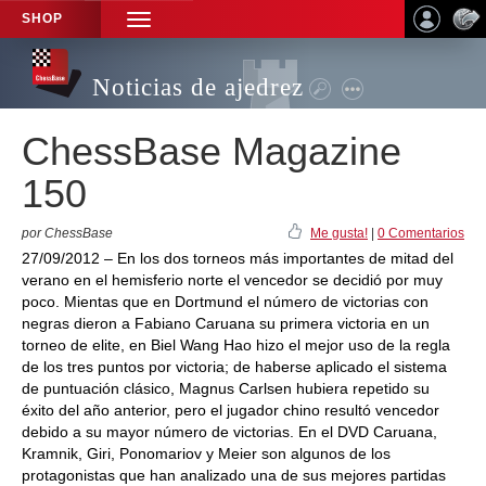
SHOP
TOGGLE
NAVIGATION
Noticias de ajedrez
ChessBase Magazine
150
por ChessBase
Me gusta!
|
0 Comentarios
27/09/2012 – En los dos torneos más importantes de mitad del
verano en el hemisferio norte el vencedor se decidió por muy
poco. Mientas que en Dortmund el número de victorias con
negras dieron a Fabiano Caruana su primera victoria en un
torneo de elite, en Biel Wang Hao hizo el mejor uso de la regla
de los tres puntos por victoria; de haberse aplicado el sistema
de puntuación clásico, Magnus Carlsen hubiera repetido su
éxito del año anterior, pero el jugador chino resultó vencedor
debido a su mayor número de victorias. En el DVD Caruana,
Kramnik, Giri, Ponomariov y Meier son algunos de los
protagonistas que han analizado una de sus mejores partidas