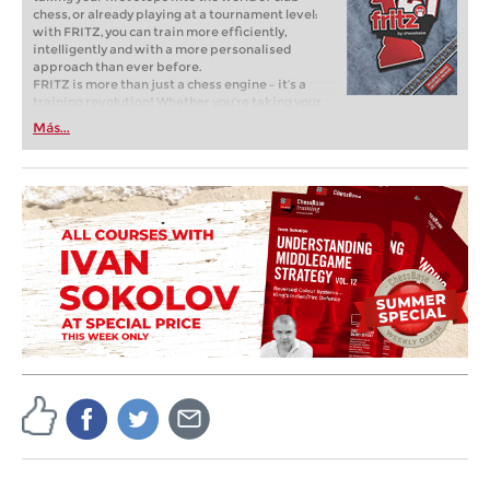
chess, or already playing at a tournament level:
with FRITZ, you can train more efficiently,
intelligently and with a more personalised
approach than ever before.
FRITZ is more than just a chess engine – it’s a
training revolution! Whether you’re taking your
first steps into the world of club chess, or already
Más...
playing at a tournament level: with FRITZ, you can
train more efficiently, intelligently and with a
more personalised approach than ever before.