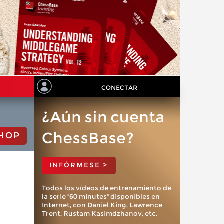
CONECTAR
¿Aún sin cuenta
ChessBase?
HOP
INFÓRMESE >
Todos los vídeos de entrenamiento de
la serie "60 minutes" disponibles en
Internet, con Daniel King, Lawrence
Trent, Rustam Kasimdzhanov, etc.