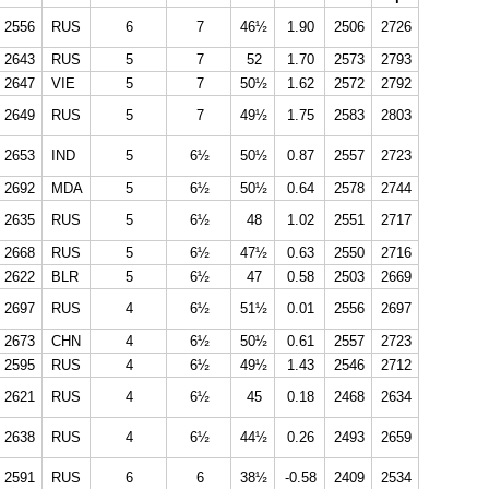
2556
RUS
6
7
46½
1.90
2506
2726
2643
RUS
5
7
52
1.70
2573
2793
2647
VIE
5
7
50½
1.62
2572
2792
2649
RUS
5
7
49½
1.75
2583
2803
2653
IND
5
6½
50½
0.87
2557
2723
2692
MDA
5
6½
50½
0.64
2578
2744
2635
RUS
5
6½
48
1.02
2551
2717
2668
RUS
5
6½
47½
0.63
2550
2716
2622
BLR
5
6½
47
0.58
2503
2669
2697
RUS
4
6½
51½
0.01
2556
2697
2673
CHN
4
6½
50½
0.61
2557
2723
2595
RUS
4
6½
49½
1.43
2546
2712
2621
RUS
4
6½
45
0.18
2468
2634
2638
RUS
4
6½
44½
0.26
2493
2659
2591
RUS
6
6
38½
-0.58
2409
2534