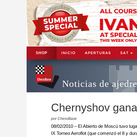
INICIO
APERTURAS
SAT
SHOP
Noticias de ajedr
Chernyshov gana 
por ChessBase
08/02/2010 – El Abierto de Moscú tuvo lugar
IX Torneo Aeroflot (que comenzó el 8 y dura