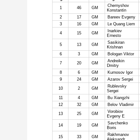
Chernyshov
1
46
GM
Konstantin
2
17
GM
Bareev Evgeny
3
16
GM
Le Quang Liem
Inarkiev
4
15
GM
Ernesto
Sasikiran
5
13
GM
Krishnan
6
3
GM
Bologan Viktor
Andreikin
7
20
GM
Dmitry
8
6
GM
Kurnosov Igor
9
24
GM
Azarov Sergei
Rublevsky
10
2
GM
Sergei
11
4
GM
Bu Xiangzhi
12
32
GM
Belov Vladimir
Vorobiov
13
25
GM
Evgeny E
Savchenko
14
19
GM
Boris
Rakhmanov
15
33
GM
Aleksandr