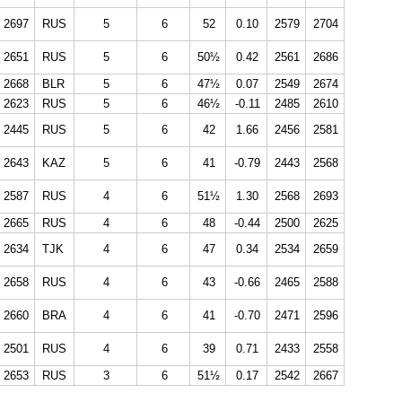
2697
RUS
5
6
52
0.10
2579
2704
2651
RUS
5
6
50½
0.42
2561
2686
2668
BLR
5
6
47½
0.07
2549
2674
2623
RUS
5
6
46½
-0.11
2485
2610
2445
RUS
5
6
42
1.66
2456
2581
2643
KAZ
5
6
41
-0.79
2443
2568
2587
RUS
4
6
51½
1.30
2568
2693
2665
RUS
4
6
48
-0.44
2500
2625
2634
TJK
4
6
47
0.34
2534
2659
2658
RUS
4
6
43
-0.66
2465
2588
2660
BRA
4
6
41
-0.70
2471
2596
2501
RUS
4
6
39
0.71
2433
2558
2653
RUS
3
6
51½
0.17
2542
2667