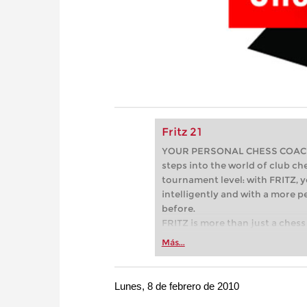
Fritz 21
YOUR PERSONAL CHESS COACH - 
steps into the world of club che
tournament level: with FRITZ, y
intelligently and with a more 
before.
FRITZ is more than just a chess 
Whether you’re taking your firs
Más...
or already playing at a tournam
more efficiently, intelligently
approach than ever before.
Lunes, 8 de febrero de 2010