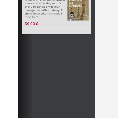
ideas, and attacking motifs
that you can apply in your
own games without delay. A
short, focused, and practical
repertoire.
39,90 €