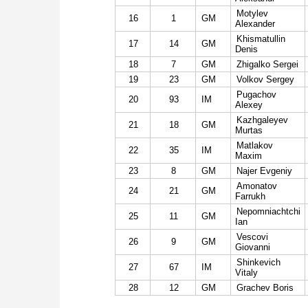
Motylev
16
1
GM
Alexander
Khismatullin
17
14
GM
Denis
18
7
GM
Zhigalko Sergei
19
23
GM
Volkov Sergey
Pugachov
20
93
IM
Alexey
Kazhgaleyev
21
18
GM
Murtas
Matlakov
22
35
IM
Maxim
23
8
GM
Najer Evgeniy
Amonatov
24
21
GM
Farrukh
Nepomniachtchi
25
11
GM
Ian
Vescovi
26
9
GM
Giovanni
Shinkevich
27
67
IM
Vitaly
28
12
GM
Grachev Boris