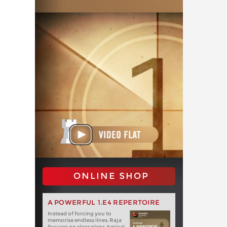
ONLINE SHOP
A POWERFUL 1.E4 REPERTOIRE
Instead of forcing you to
memorise endless lines, Raja
focuses on clear plans, typical