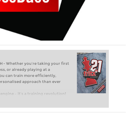
Whether you’re taking your first
ss, or already playing at a
ou can train more efficiently,
personalised approach than ever
engine – it’s a training revolution!
t steps into the world of club chess,
ent level: with FRITZ, you can train
 and with a more personalised