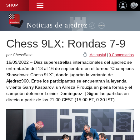
SHOP
TOGGLE
NAVIGATION
Noticias de ajedrez
Chess 9LX: Rondas 7-9
por ChessBase
Me gusta!
|
0 Comentarios
16/09/2022 – Diez superestrellas internacionales del ajedrez se
enfrentarán del 13 al 16 de septiembre en el torneo “Champions
Showdown: Chess 9LX”, donde jugarán la variante de
Ajedrez960. Entre los participantes se encuentran la leyenda
viviente Garry Kasparov, un Alireza Firouzja en plena forma y el
campeón defensor Leinier Domínguez. | Sigue las partidas en
directo a partir de las 21.00 CEST (15.00 ET, 0.30 IST)