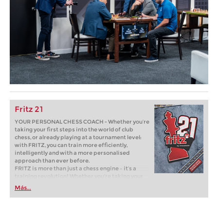
Fritz 21
YOUR PERSONAL CHESS COACH - Whether you’re
taking your first steps into the world of club
chess, or already playing at a tournament level:
with FRITZ, you can train more efficiently,
intelligently and with a more personalised
approach than ever before.
FRITZ is more than just a chess engine – it’s a
training revolution! Whether you’re taking your
first steps into the world of club chess, or already
Más...
playing at a tournament level: with FRITZ, you can
train more efficiently, intelligently and with a
more personalised approach than ever before.