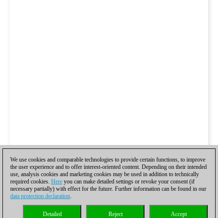
We use cookies and comparable technologies to provide certain functions, to improve
the user experience and to offer interest-oriented content. Depending on their intended
use, analysis cookies and marketing cookies may be used in addition to technically
required cookies.
Here
you can make detailed settings or revoke your consent (if
necessary partially) with effect for the future. Further information can be found in our
data protection declaration
.
Detailed
Reject
Accept