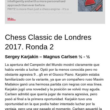
intelligently and with a more personalised
approach than ever before.
FRITZ is more than just a chess engine – it’s a
training revolution! Whether you’re taking your
first steps into the world of club chess, or already
Más...
playing at a tournament level: with FRITZ, you can
train more efficiently, intelligently and with a
more personalised approach than ever before.
Chess Classic de Londres
2017. Ronda 2
Sergey Karjakin – Magnus Carlsen ½ - ½
La apertura del Campeón del Mundo mostró claramente que
había venido a luchar. Optó por la menos conocida pero no
obstante agresiva 9…g5 en el Giuoco Piano. Karjakin estaba
familiarizado con la variante, ya que un compañero ruso Maxim
Matlakov ganó una hermosa partida con negras con esa línea.
Karjakin jugó una novedad y la posición se volvió muy aguda.
Carlsen admitió que quería jugar de manera agresiva, pero
pasó al final a la primera oportunidad. Karjakin tuvo una
oportunidad en la que podía haber intentado luchar por la
ventaja, pero una vez pasado el momento, Carlsen aguantó la