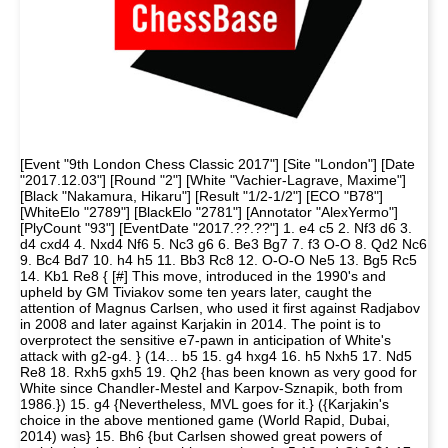
[Event "9th London Chess Classic 2017"] [Site "London"] [Date
"2017.12.03"] [Round "2"] [White "Vachier-Lagrave, Maxime"]
[Black "Nakamura, Hikaru"] [Result "1/2-1/2"] [ECO "B78"]
[WhiteElo "2789"] [BlackElo "2781"] [Annotator "AlexYermo"]
[PlyCount "93"] [EventDate "2017.??.??"] 1. e4 c5 2. Nf3 d6 3.
d4 cxd4 4. Nxd4 Nf6 5. Nc3 g6 6. Be3 Bg7 7. f3 O-O 8. Qd2 Nc6
9. Bc4 Bd7 10. h4 h5 11. Bb3 Rc8 12. O-O-O Ne5 13. Bg5 Rc5
14. Kb1 Re8 { [#] This move, introduced in the 1990's and
upheld by GM Tiviakov some ten years later, caught the
attention of Magnus Carlsen, who used it first against Radjabov
in 2008 and later against Karjakin in 2014. The point is to
overprotect the sensitive e7-pawn in anticipation of White's
attack with g2-g4. } (14... b5 15. g4 hxg4 16. h5 Nxh5 17. Nd5
Re8 18. Rxh5 gxh5 19. Qh2 {has been known as very good for
White since Chandler-Mestel and Karpov-Sznapik, both from
1986.}) 15. g4 {Nevertheless, MVL goes for it.} ({Karjakin's
choice in the above mentioned game (World Rapid, Dubai,
2014) was} 15. Bh6 {but Carlsen showed great powers of