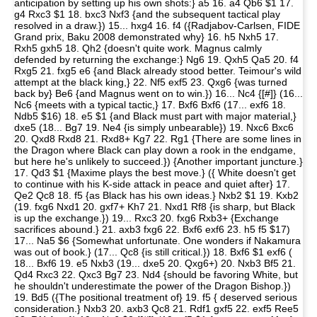
anticipation by setting up his own shots:} a5 16. a4 Qb6 $1 17.
g4 Rxc3 $1 18. bxc3 Nxf3 {and the subsequent tactical play
resolved in a draw.}) 15... hxg4 16. f4 ({Radjabov-Carlsen, FIDE
Grand prix, Baku 2008 demonstrated why} 16. h5 Nxh5 17.
Rxh5 gxh5 18. Qh2 {doesn't quite work. Magnus calmly
defended by returning the exchange:} Ng6 19. Qxh5 Qa5 20. f4
Rxg5 21. fxg5 e6 {and Black already stood better. Teimour's wild
attempt at the black king,} 22. Nf5 exf5 23. Qxg6 {was turned
back by} Be6 {and Magnus went on to win.}) 16... Nc4 {[#]} (16...
Nc6 {meets with a typical tactic,} 17. Bxf6 Bxf6 (17... exf6 18.
Ndb5 $16) 18. e5 $1 {and Black must part with major material,}
dxe5 (18... Bg7 19. Ne4 {is simply unbearable}) 19. Nxc6 Bxc6
20. Qxd8 Rxd8 21. Rxd8+ Kg7 22. Rg1 {There are some lines in
the Dragon where Black can play down a rook in the endgame,
but here he's unlikely to succeed.}) {Another important juncture.}
17. Qd3 $1 {Maxime plays the best move.} ({ White doesn't get
to continue with his K-side attack in peace and quiet after} 17.
Qe2 Qc8 18. f5 {as Black has his own ideas.} Nxb2 $1 19. Kxb2
(19. fxg6 Nxd1 20. gxf7+ Kh7 21. Nxd1 Rf8 {is sharp, but Black
is up the exchange.}) 19... Rxc3 20. fxg6 Rxb3+ {Exchange
sacrifices abound.} 21. axb3 fxg6 22. Bxf6 exf6 23. h5 f5 $17)
17... Na5 $6 {Somewhat unfortunate. One wonders if Nakamura
was out of book.} (17... Qc8 {is still critical.}) 18. Bxf6 $1 exf6 (
18... Bxf6 19. e5 Nxb3 (19... dxe5 20. Qxg6+) 20. Nxb3 Bf5 21.
Qd4 Rxc3 22. Qxc3 Bg7 23. Nd4 {should be favoring White, but
he shouldn't underestimate the power of the Dragon Bishop.})
19. Bd5 ({The positional treatment of} 19. f5 { deserved serious
consideration.} Nxb3 20. axb3 Qc8 21. Rdf1 gxf5 22. exf5 Ree5