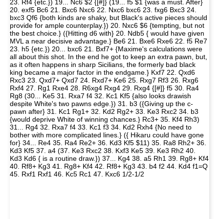
23. Rf4 {etc.}) 19... Nc6 $2 {[#]} (19... f5 $1 {was a must. After}
20. exf5 Bc6 21. Bxc6 Nxc6 22. Nxc6 bxc6 23. fxg6 Bxc3 24.
bxc3 Qf6 {both kinds are shaky, but Black's active pieces should
provide for ample counterplay.}) 20. Nxc6 $6 {tempting, but not
the best choice.} ({Hitting d6 with} 20. Ndb5 { would have given
MVL a near decisive advantage.} Be6 21. Bxe6 Rxe6 22. f5 Re7
23. h5 {etc.}) 20... bxc6 21. Bxf7+ {Maxime's calculations were
all about this shot. In the end he got to keep an extra pawn, but,
as it often happens in sharp Sicilians, the formerly bad black
king became a major factor in the endgame.} Kxf7 22. Qxd6
Rxc3 23. Qxd7+ Qxd7 24. Rxd7+ Ke6 25. Rxg7 Rf3 26. Rxg6
Rxf4 27. Rg1 Rxe4 28. R6xg4 Rxg4 29. Rxg4 {[#]} f5 30. Ra4
Rg8 (30... Ke5 31. Rxa7 f4 32. Kc1 Kf5 {also looks drawish
despite White's two pawns edge.}) 31. b3 ({Giving up the c-
pawn after} 31. Kc1 Rg1+ 32. Kd2 Rg2+ 33. Ke3 Rxc2 34. b3
{would deprive White of winning chances.} Rc3+ 35. Kf4 Rh3)
31... Rg4 32. Rxa7 f4 33. Kc1 f3 34. Kd2 Rxh4 {No need to
bother with more complicated lines.} ({ Hikaru could have gone
for} 34... Re4 35. Ra4 Re2+ 36. Kd3 Kf5 $11) 35. Ra8 Rh2+ 36.
Kd3 Kf5 37. a4 (37. Ke3 Rxc2 38. Kxf3 Ke5 39. Ke3 Rh2 40.
Kd3 Kd6 { is a routine draw.}) 37... Kg4 38. a5 Rh1 39. Rg8+ Kf4
40. Rf8+ Kg3 41. Rg8+ Kf4 42. Rf8+ Kg3 43. b4 f2 44. Kd4 f1=Q
45. Rxf1 Rxf1 46. Kc5 Rc1 47. Kxc6 1/2-1/2