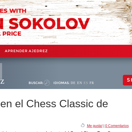
APRENDER AJEDREZ
ez
S
BUSCAR:
IDIOMAS:
DE
EN
ES
FR
 en el Chess Classic de
Me gusta!
|
0 Comentarios