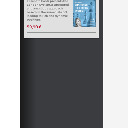
Elisabeth Pähtz presents the
London System, a structured
and ambitious approach
based on the immediate Bf4,
leading to rich and dynamic
positions.
59,90 €