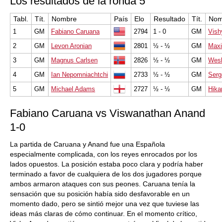
Los resultados de la ronda 5
Tabl.
Tít.
Nombre
País
Elo
Resultado
Tít.
Nom
1
GM
Fabiano Caruana
2794
1 - 0
GM
Vish
2
GM
Levon Aronian
2801
½ - ½
GM
Maxi
3
GM
Magnus Carlsen
2826
½ - ½
GM
Wesl
4
GM
Ian Nepomniachtchi
2733
½ - ½
GM
Serg
5
GM
Michael Adams
2727
½ - ½
GM
Hika
Fabiano Caruana vs Viswanathan Anand
1-0
La partida de Caruana y Anand fue una Española
especialmente complicada, con los reyes enrocados por los
lados opuestos. La posición estaba poco clara y podría haber
terminado a favor de cualquiera de los dos jugadores porque
ambos armaron ataques con sus peones. Caruana tenía la
sensación que su posición había sido desfavorable en un
momento dado, pero se sintió mejor una vez que tuviese las
ideas más claras de cómo continuar. En el momento crítico,