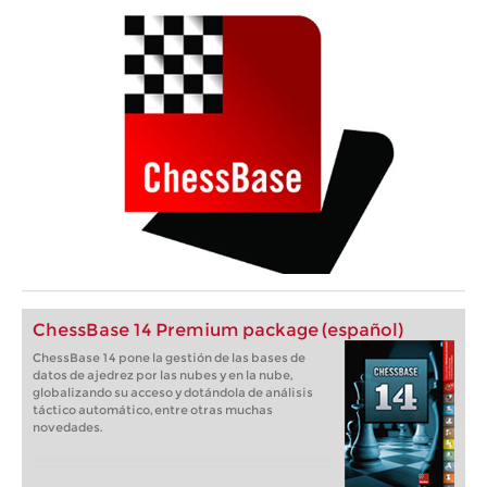
ChessBase 14 Premium package (español)
ChessBase 14 pone la gestión de las bases de
datos de ajedrez por las nubes y en la nube,
globalizando su acceso y dotándola de análisis
táctico automático, entre otras muchas
novedades.