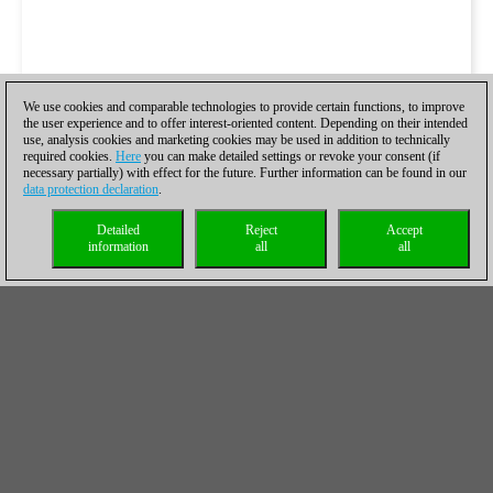
We use cookies and comparable technologies to provide certain functions, to improve
the user experience and to offer interest-oriented content. Depending on their intended
use, analysis cookies and marketing cookies may be used in addition to technically
required cookies.
Here
you can make detailed settings or revoke your consent (if
necessary partially) with effect for the future. Further information can be found in our
data protection declaration
.
Detailed
Reject
Accept
information
all
all